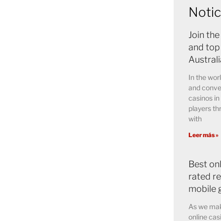
Notic
Join the
and top
Austral
In the wor
and conve
casinos in
players th
with
Leer más »
Best on
rated r
mobile 
As we mak
online cas