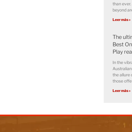
than ever.
beyond are
Leer más »
The ult
Best Onl
Play re
In the vib
Australian
the allure 
those offe
Leer más »