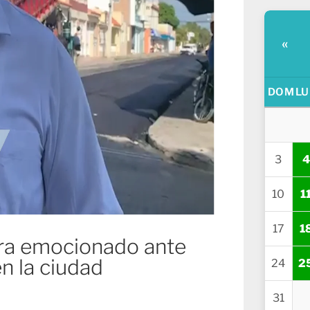
«
DOM
LU
3
4
10
1
17
1
tra emocionado ante
n la ciudad
24
2
31