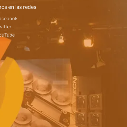
os en las redes
acebook
witter
ouTube