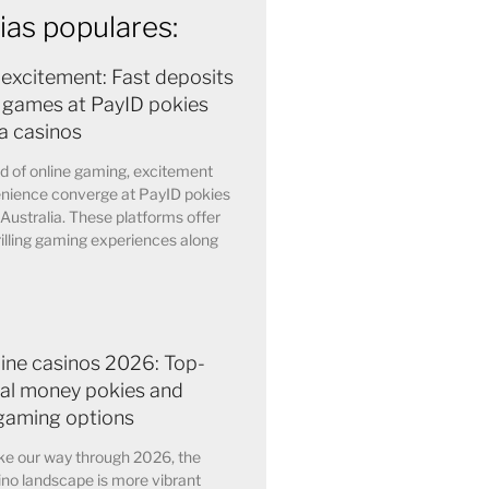
ias populares:
 excitement: Fast deposits
 games at PayID pokies
ia casinos
ld of online gaming, excitement
nience converge at PayID pokies
 Australia. These platforms offer
rilling gaming experiences along
line casinos 2026: Top-
eal money pokies and
gaming options
e our way through 2026, the
ino landscape is more vibrant