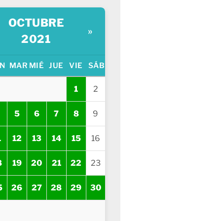
OCTUBRE
»
2021
N
MAR
MIÉ
JUE
VIE
SÁB
1
2
5
6
7
8
9
1
12
13
14
15
16
8
19
20
21
22
23
5
26
27
28
29
30