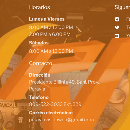
Horarios
Siguen
Lunes a Viernes
F
8:00 AM a 12:00 PM
T
2:00 PM a 6:00 PM
Y
Sábados
8:00 AM a 12:00 PM
Contacto
Dirección
Presidente Billini #49, Baní, Prov.
Peravia
Teléfono
809-522-3033 Ext. 229
Correo electrónico:
peraviavisionweb@gmail.com