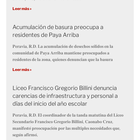
Leer más »
Acumulación de basura preocupa a
residentes de Paya Arriba
𝐏𝐞𝐫𝐚𝐯𝐢𝐚, 𝐑.𝐃. 𝐋𝐚 𝐚𝐜𝐮𝐦𝐮𝐥𝐚𝐜𝐢𝐨́𝐧 𝐝𝐞 𝐝𝐞𝐬𝐞𝐜𝐡𝐨𝐬 𝐬𝐨́𝐥𝐢𝐝𝐨𝐬 𝐞𝐧 𝐥𝐚
𝐜𝐨𝐦𝐮𝐧𝐢𝐝𝐚𝐝 𝐝𝐞 𝐏𝐚𝐲𝐚 𝐀𝐫𝐫𝐢𝐛𝐚 𝐦𝐚𝐧𝐭𝐢𝐞𝐧𝐞 𝐩𝐫𝐞𝐨𝐜𝐮𝐩𝐚𝐝𝐨𝐬 𝐚
𝐫𝐞𝐬𝐢𝐝𝐞𝐧𝐭𝐞𝐬 𝐝𝐞 𝐥𝐚 𝐳𝐨𝐧𝐚, 𝐪𝐮𝐢𝐞𝐧𝐞𝐬 𝐝𝐞𝐧𝐮𝐧𝐜𝐢𝐚𝐧 𝐪𝐮𝐞 𝐥𝐚 𝐛𝐚𝐬𝐮𝐫𝐚
Leer más »
Liceo Francisco Gregorio Billini denuncia
carencias de infraestructura y personal a
días del inicio del año escolar
𝐏𝐞𝐫𝐚𝐯𝐢𝐚, 𝐑.𝐃. 𝐄𝐥 𝐜𝐨𝐨𝐫𝐝𝐢𝐧𝐚𝐝𝐨𝐫 𝐝𝐞 𝐥𝐚 𝐭𝐚𝐧𝐝𝐚 𝐦𝐚𝐭𝐮𝐭𝐢𝐧𝐚 𝐝𝐞𝐥 𝐋𝐢𝐜𝐞𝐨
𝐒𝐞𝐜𝐮𝐧𝐝𝐚𝐫𝐢𝐨 𝐅𝐫𝐚𝐧𝐜𝐢𝐬𝐜𝐨 𝐆𝐫𝐞𝐠𝐨𝐫𝐢𝐨 𝐁𝐢𝐥𝐥𝐢𝐧𝐢, 𝐂𝐚𝐨𝐧𝐚𝐛𝐨 𝐂𝐫𝐮𝐳,
𝐦𝐚𝐧𝐢𝐟𝐞𝐬𝐭𝐨́ 𝐩𝐫𝐞𝐨𝐜𝐮𝐩𝐚𝐜𝐢𝐨́𝐧 𝐩𝐨𝐫 𝐥𝐚𝐬 𝐦𝐮́𝐥𝐭𝐢𝐩𝐥𝐞𝐬 𝐧𝐞𝐜𝐞𝐬𝐢𝐝𝐚𝐝𝐞𝐬 𝐪𝐮𝐞,
𝐬𝐞𝐠𝐮́𝐧 𝐚𝐟𝐢𝐫𝐦𝐨́,