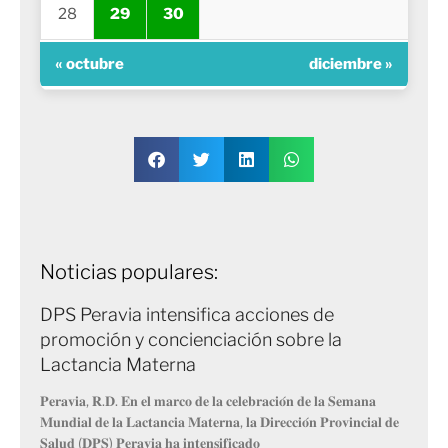
28
29
30
« octubre
diciembre »
Noticias populares:
DPS Peravia intensifica acciones de
promoción y concienciación sobre la
Lactancia Materna
𝐏𝐞𝐫𝐚𝐯𝐢𝐚, 𝐑.𝐃. 𝐄𝐧 𝐞𝐥 𝐦𝐚𝐫𝐜𝐨 𝐝𝐞 𝐥𝐚 𝐜𝐞𝐥𝐞𝐛𝐫𝐚𝐜𝐢𝐨́𝐧 𝐝𝐞 𝐥𝐚 𝐒𝐞𝐦𝐚𝐧𝐚
𝐌𝐮𝐧𝐝𝐢𝐚𝐥 𝐝𝐞 𝐥𝐚 𝐋𝐚𝐜𝐭𝐚𝐧𝐜𝐢𝐚 𝐌𝐚𝐭𝐞𝐫𝐧𝐚, 𝐥𝐚 𝐃𝐢𝐫𝐞𝐜𝐜𝐢𝐨́𝐧 𝐏𝐫𝐨𝐯𝐢𝐧𝐜𝐢𝐚𝐥 𝐝𝐞
𝐒𝐚𝐥𝐮𝐝 (𝐃𝐏𝐒) 𝐏𝐞𝐫𝐚𝐯𝐢𝐚 𝐡𝐚 𝐢𝐧𝐭𝐞𝐧𝐬𝐢𝐟𝐢𝐜𝐚𝐝𝐨