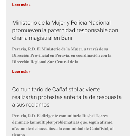
Leer más »
Ministerio de la Mujer y Policía Nacional
promueven la paternidad responsable con
charla magistral en Baní
𝐏𝐞𝐫𝐚𝐯𝐢𝐚, 𝐑.𝐃. 𝐄𝐥 𝐌𝐢𝐧𝐢𝐬𝐭𝐞𝐫𝐢𝐨 𝐝𝐞 𝐥𝐚 𝐌𝐮𝐣𝐞𝐫, 𝐚 𝐭𝐫𝐚𝐯𝐞́𝐬 𝐝𝐞 𝐬𝐮
𝐃𝐢𝐫𝐞𝐜𝐜𝐢𝐨́𝐧 𝐏𝐫𝐨𝐯𝐢𝐧𝐜𝐢𝐚𝐥 𝐞𝐧 𝐏𝐞𝐫𝐚𝐯𝐢𝐚, 𝐞𝐧 𝐜𝐨𝐨𝐫𝐝𝐢𝐧𝐚𝐜𝐢𝐨́𝐧 𝐜𝐨𝐧 𝐥𝐚
𝐃𝐢𝐫𝐞𝐜𝐜𝐢𝐨́𝐧 𝐑𝐞𝐠𝐢𝐨𝐧𝐚𝐥 𝐒𝐮𝐫 𝐂𝐞𝐧𝐭𝐫𝐚𝐥 𝐝𝐞 𝐥𝐚
Leer más »
Comunitario de Cañafistol advierte
realizarán protestas ante falta de respuesta
a sus reclamos
𝐏𝐞𝐫𝐚𝐯𝐢𝐚, 𝐑.𝐃. 𝐄𝐥 𝐝𝐢𝐫𝐢𝐠𝐞𝐧𝐭𝐞 𝐜𝐨𝐦𝐮𝐧𝐢𝐭𝐚𝐫𝐢𝐨 𝐑𝐮𝐬𝐛𝐞𝐥 𝐓𝐨𝐫𝐫𝐞𝐬
𝐝𝐞𝐧𝐮𝐧𝐜𝐢𝐨́ 𝐥𝐚𝐬 𝐦𝐮́𝐥𝐭𝐢𝐩𝐥𝐞𝐬 𝐩𝐫𝐨𝐛𝐥𝐞𝐦𝐚́𝐭𝐢𝐜𝐚𝐬 𝐪𝐮𝐞, 𝐬𝐞𝐠𝐮́𝐧 𝐚𝐟𝐢𝐫𝐦𝐨́,
𝐚𝐟𝐞𝐜𝐭𝐚𝐧 𝐝𝐞𝐬𝐝𝐞 𝐡𝐚𝐜𝐞 𝐚𝐧̃𝐨𝐬 𝐚 𝐥𝐚 𝐜𝐨𝐦𝐮𝐧𝐢𝐝𝐚𝐝 𝐝𝐞 𝐂𝐚𝐧̃𝐚𝐟𝐢𝐬𝐭𝐨𝐥, 𝐚𝐥
𝐭𝐢𝐞𝐦𝐩𝐨