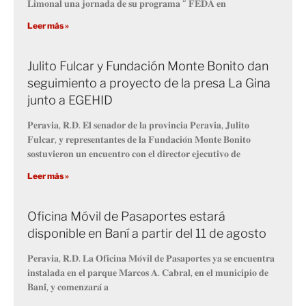
𝐋𝐢𝐦𝐨𝐧𝐚𝐥 𝐮𝐧𝐚 𝐣𝐨𝐫𝐧𝐚𝐝𝐚 𝐝𝐞 𝐬𝐮 𝐩𝐫𝐨𝐠𝐫𝐚𝐦𝐚 “ 𝐅𝐄𝐃𝐀 𝐞𝐧
Leer más »
Julito Fulcar y Fundación Monte Bonito dan
seguimiento a proyecto de la presa La Gina
junto a EGEHID
𝐏𝐞𝐫𝐚𝐯𝐢𝐚, 𝐑.𝐃. 𝐄𝐥 𝐬𝐞𝐧𝐚𝐝𝐨𝐫 𝐝𝐞 𝐥𝐚 𝐩𝐫𝐨𝐯𝐢𝐧𝐜𝐢𝐚 𝐏𝐞𝐫𝐚𝐯𝐢𝐚, 𝐉𝐮𝐥𝐢𝐭𝐨
𝐅𝐮𝐥𝐜𝐚𝐫, 𝐲 𝐫𝐞𝐩𝐫𝐞𝐬𝐞𝐧𝐭𝐚𝐧𝐭𝐞𝐬 𝐝𝐞 𝐥𝐚 𝐅𝐮𝐧𝐝𝐚𝐜𝐢𝐨́𝐧 𝐌𝐨𝐧𝐭𝐞 𝐁𝐨𝐧𝐢𝐭𝐨
𝐬𝐨𝐬𝐭𝐮𝐯𝐢𝐞𝐫𝐨𝐧 𝐮𝐧 𝐞𝐧𝐜𝐮𝐞𝐧𝐭𝐫𝐨 𝐜𝐨𝐧 𝐞𝐥 𝐝𝐢𝐫𝐞𝐜𝐭𝐨𝐫 𝐞𝐣𝐞𝐜𝐮𝐭𝐢𝐯𝐨 𝐝𝐞
Leer más »
Oficina Móvil de Pasaportes estará
disponible en Baní a partir del 11 de agosto
𝐏𝐞𝐫𝐚𝐯𝐢𝐚, 𝐑.𝐃. 𝐋𝐚 𝐎𝐟𝐢𝐜𝐢𝐧𝐚 𝐌𝐨́𝐯𝐢𝐥 𝐝𝐞 𝐏𝐚𝐬𝐚𝐩𝐨𝐫𝐭𝐞𝐬 𝐲𝐚 𝐬𝐞 𝐞𝐧𝐜𝐮𝐞𝐧𝐭𝐫𝐚
𝐢𝐧𝐬𝐭𝐚𝐥𝐚𝐝𝐚 𝐞𝐧 𝐞𝐥 𝐩𝐚𝐫𝐪𝐮𝐞 𝐌𝐚𝐫𝐜𝐨𝐬 𝐀. 𝐂𝐚𝐛𝐫𝐚𝐥, 𝐞𝐧 𝐞𝐥 𝐦𝐮𝐧𝐢𝐜𝐢𝐩𝐢𝐨 𝐝𝐞
𝐁𝐚𝐧𝐢́, 𝐲 𝐜𝐨𝐦𝐞𝐧𝐳𝐚𝐫𝐚́ 𝐚