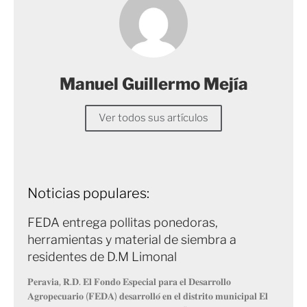
Manuel Guillermo Mejía
Ver todos sus artículos
Noticias populares:
FEDA entrega pollitas ponedoras,
herramientas y material de siembra a
residentes de D.M Limonal
𝐏𝐞𝐫𝐚𝐯𝐢𝐚, 𝐑.𝐃. 𝐄𝐥 𝐅𝐨𝐧𝐝𝐨 𝐄𝐬𝐩𝐞𝐜𝐢𝐚𝐥 𝐩𝐚𝐫𝐚 𝐞𝐥 𝐃𝐞𝐬𝐚𝐫𝐫𝐨𝐥𝐥𝐨
𝐀𝐠𝐫𝐨𝐩𝐞𝐜𝐮𝐚𝐫𝐢𝐨 (𝐅𝐄𝐃𝐀) 𝐝𝐞𝐬𝐚𝐫𝐫𝐨𝐥𝐥𝐨́ 𝐞𝐧 𝐞𝐥 𝐝𝐢𝐬𝐭𝐫𝐢𝐭𝐨 𝐦𝐮𝐧𝐢𝐜𝐢𝐩𝐚𝐥 𝐄𝐥