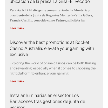
ubicación de la presa La Gina–El Recodo
𝐏𝐞𝐫𝐚𝐯𝐢𝐚, 𝐑.𝐃. 𝐄𝐥 𝐝𝐢𝐫𝐢𝐠𝐞𝐧𝐭𝐞 𝐜𝐨𝐦𝐮𝐧𝐢𝐭𝐚𝐫𝐢𝐨 𝐝𝐞 𝐋𝐚 𝐌𝐨𝐧𝐭𝐞𝐫𝐢́𝐚 𝐲
𝐩𝐫𝐞𝐬𝐢𝐝𝐞𝐧𝐭𝐞 𝐝𝐞 𝐥𝐚 𝐉𝐮𝐧𝐭𝐚 𝐝𝐞 𝐑𝐞𝐠𝐚𝐧𝐭𝐞𝐬 𝐌𝐨𝐧𝐭𝐞𝐫𝐢́𝐚–𝐕𝐢𝐥𝐥𝐚 𝐆𝐮̈𝐞𝐫𝐚,
𝐅𝐫𝐚𝐧𝐜𝐢𝐬 𝐂𝐚𝐬𝐭𝐢𝐥𝐥𝐨, 𝐜𝐨𝐧𝐨𝐜𝐢𝐝𝐨 𝐜𝐨𝐦𝐨 𝐅𝐮𝐭𝐮𝐫𝐨, 𝐬𝐨𝐥𝐢𝐜𝐢𝐭𝐨́ 𝐚 𝐥𝐚𝐬
Leer más »
Discover the best promotions at Rocket
Casino Australia: elevate your gaming with
exclusive
Exploring the world of online casinos can be both thrilling
and rewarding, especially when it comes to choosing the
right platform to enhance your gaming
Leer más »
Instalan luminarias en el sector Los
Barracones tras gestiones de junta de
vecinos