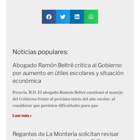
Noticias populares:
Abogado Ramón Beltré critica al Gobierno
por aumento en útiles escolares y situación
económica
𝐏𝐞𝐫𝐚𝐯𝐢𝐚, 𝐑.𝐃. 𝐄𝐥 𝐚𝐛𝐨𝐠𝐚𝐝𝐨 𝐑𝐚𝐦𝐨́𝐧 𝐁𝐞𝐥𝐭𝐫𝐞́ 𝐜𝐮𝐞𝐬𝐭𝐢𝐨𝐧𝐨́ 𝐞𝐥 𝐦𝐚𝐧𝐞𝐣𝐨
𝐝𝐞𝐥 𝐆𝐨𝐛𝐢𝐞𝐫𝐧𝐨 𝐟𝐫𝐞𝐧𝐭𝐞 𝐚𝐥 𝐩𝐫𝐨́𝐱𝐢𝐦𝐨 𝐢𝐧𝐢𝐜𝐢𝐨 𝐝𝐞𝐥 𝐚𝐧̃𝐨 𝐞𝐬𝐜𝐨𝐥𝐚𝐫, 𝐚𝐥
𝐜𝐨𝐧𝐬𝐢𝐝𝐞𝐫𝐚𝐫 𝐪𝐮𝐞 𝐩𝐞𝐫𝐬𝐢𝐬𝐭𝐞𝐧 𝐝𝐢𝐟𝐢𝐜𝐮𝐥𝐭𝐚𝐝𝐞𝐬 𝐩𝐚𝐫𝐚 𝐪𝐮𝐞
Leer más »
Regantes de La Montería solicitan revisar