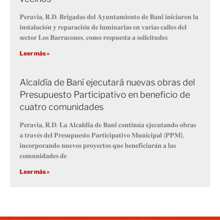
𝐏𝐞𝐫𝐚𝐯𝐢𝐚, 𝐑.𝐃. 𝐁𝐫𝐢𝐠𝐚𝐝𝐚𝐬 𝐝𝐞𝐥 𝐀𝐲𝐮𝐧𝐭𝐚𝐦𝐢𝐞𝐧𝐭𝐨 𝐝𝐞 𝐁𝐚𝐧𝐢́ 𝐢𝐧𝐢𝐜𝐢𝐚𝐫𝐨𝐧 𝐥𝐚
𝐢𝐧𝐬𝐭𝐚𝐥𝐚𝐜𝐢𝐨́𝐧 𝐲 𝐫𝐞𝐩𝐚𝐫𝐚𝐜𝐢𝐨́𝐧 𝐝𝐞 𝐥𝐮𝐦𝐢𝐧𝐚𝐫𝐢𝐚𝐬 𝐞𝐧 𝐯𝐚𝐫𝐢𝐚𝐬 𝐜𝐚𝐥𝐥𝐞𝐬 𝐝𝐞𝐥
𝐬𝐞𝐜𝐭𝐨𝐫 𝐋𝐨𝐬 𝐁𝐚𝐫𝐫𝐚𝐜𝐨𝐧𝐞𝐬, 𝐜𝐨𝐦𝐨 𝐫𝐞𝐬𝐩𝐮𝐞𝐬𝐭𝐚 𝐚 𝐬𝐨𝐥𝐢𝐜𝐢𝐭𝐮𝐝𝐞𝐬
Leer más »
Alcaldía de Baní ejecutará nuevas obras del
Presupuesto Participativo en beneficio de
cuatro comunidades
𝐏𝐞𝐫𝐚𝐯𝐢𝐚, 𝐑.𝐃. 𝐋𝐚 𝐀𝐥𝐜𝐚𝐥𝐝𝐢́𝐚 𝐝𝐞 𝐁𝐚𝐧𝐢́ 𝐜𝐨𝐧𝐭𝐢𝐧𝐮́𝐚 𝐞𝐣𝐞𝐜𝐮𝐭𝐚𝐧𝐝𝐨 𝐨𝐛𝐫𝐚𝐬
𝐚 𝐭𝐫𝐚𝐯𝐞́𝐬 𝐝𝐞𝐥 𝐏𝐫𝐞𝐬𝐮𝐩𝐮𝐞𝐬𝐭𝐨 𝐏𝐚𝐫𝐭𝐢𝐜𝐢𝐩𝐚𝐭𝐢𝐯𝐨 𝐌𝐮𝐧𝐢𝐜𝐢𝐩𝐚𝐥 (𝐏𝐏𝐌),
𝐢𝐧𝐜𝐨𝐫𝐩𝐨𝐫𝐚𝐧𝐝𝐨 𝐧𝐮𝐞𝐯𝐨𝐬 𝐩𝐫𝐨𝐲𝐞𝐜𝐭𝐨𝐬 𝐪𝐮𝐞 𝐛𝐞𝐧𝐞𝐟𝐢𝐜𝐢𝐚𝐫𝐚́𝐧 𝐚 𝐥𝐚𝐬
𝐜𝐨𝐦𝐮𝐧𝐢𝐝𝐚𝐝𝐞𝐬 𝐝𝐞
Leer más »