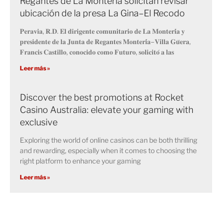
Regantes de La Montería solicitan revisar
ubicación de la presa La Gina–El Recodo
𝐏𝐞𝐫𝐚𝐯𝐢𝐚, 𝐑.𝐃. 𝐄𝐥 𝐝𝐢𝐫𝐢𝐠𝐞𝐧𝐭𝐞 𝐜𝐨𝐦𝐮𝐧𝐢𝐭𝐚𝐫𝐢𝐨 𝐝𝐞 𝐋𝐚 𝐌𝐨𝐧𝐭𝐞𝐫𝐢́𝐚 𝐲
𝐩𝐫𝐞𝐬𝐢𝐝𝐞𝐧𝐭𝐞 𝐝𝐞 𝐥𝐚 𝐉𝐮𝐧𝐭𝐚 𝐝𝐞 𝐑𝐞𝐠𝐚𝐧𝐭𝐞𝐬 𝐌𝐨𝐧𝐭𝐞𝐫𝐢́𝐚–𝐕𝐢𝐥𝐥𝐚 𝐆𝐮̈𝐞𝐫𝐚,
𝐅𝐫𝐚𝐧𝐜𝐢𝐬 𝐂𝐚𝐬𝐭𝐢𝐥𝐥𝐨, 𝐜𝐨𝐧𝐨𝐜𝐢𝐝𝐨 𝐜𝐨𝐦𝐨 𝐅𝐮𝐭𝐮𝐫𝐨, 𝐬𝐨𝐥𝐢𝐜𝐢𝐭𝐨́ 𝐚 𝐥𝐚𝐬
Leer más »
Discover the best promotions at Rocket
Casino Australia: elevate your gaming with
exclusive
Exploring the world of online casinos can be both thrilling
and rewarding, especially when it comes to choosing the
right platform to enhance your gaming
Leer más »