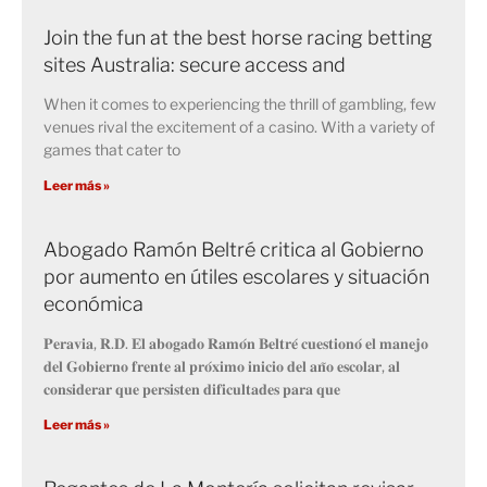
Join the fun at the best horse racing betting
sites Australia: secure access and
When it comes to experiencing the thrill of gambling, few
venues rival the excitement of a casino. With a variety of
games that cater to
Leer más »
Abogado Ramón Beltré critica al Gobierno
por aumento en útiles escolares y situación
económica
𝐏𝐞𝐫𝐚𝐯𝐢𝐚, 𝐑.𝐃. 𝐄𝐥 𝐚𝐛𝐨𝐠𝐚𝐝𝐨 𝐑𝐚𝐦𝐨́𝐧 𝐁𝐞𝐥𝐭𝐫𝐞́ 𝐜𝐮𝐞𝐬𝐭𝐢𝐨𝐧𝐨́ 𝐞𝐥 𝐦𝐚𝐧𝐞𝐣𝐨
𝐝𝐞𝐥 𝐆𝐨𝐛𝐢𝐞𝐫𝐧𝐨 𝐟𝐫𝐞𝐧𝐭𝐞 𝐚𝐥 𝐩𝐫𝐨́𝐱𝐢𝐦𝐨 𝐢𝐧𝐢𝐜𝐢𝐨 𝐝𝐞𝐥 𝐚𝐧̃𝐨 𝐞𝐬𝐜𝐨𝐥𝐚𝐫, 𝐚𝐥
𝐜𝐨𝐧𝐬𝐢𝐝𝐞𝐫𝐚𝐫 𝐪𝐮𝐞 𝐩𝐞𝐫𝐬𝐢𝐬𝐭𝐞𝐧 𝐝𝐢𝐟𝐢𝐜𝐮𝐥𝐭𝐚𝐝𝐞𝐬 𝐩𝐚𝐫𝐚 𝐪𝐮𝐞
Leer más »