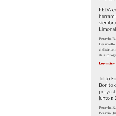
FEDA en
herrami
siembra
Limonal
𝐏𝐞𝐫𝐚𝐯𝐢𝐚, 𝐑.
𝐃𝐞𝐬𝐚𝐫𝐫𝐨𝐥𝐥
𝐞𝐥 𝐝𝐢𝐬𝐭𝐫𝐢𝐭
𝐝𝐞 𝐬𝐮 𝐩𝐫𝐨
Leer más »
Julito 
Bonito 
proyect
junto a
𝐏𝐞𝐫𝐚𝐯𝐢𝐚, 𝐑.
𝐏𝐞𝐫𝐚𝐯𝐢𝐚, 𝐉𝐮