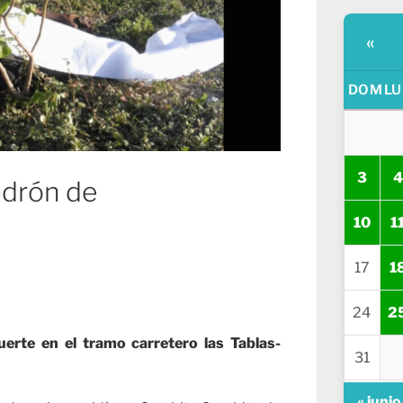
«
DOM
LU
3
4
adrón de
10
1
17
1
24
2
rte en el tramo carretero las Tablas-
31
« junio