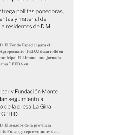
trega pollitas ponedoras,
entas y material de
 a residentes de D.M
𝐃. 𝐄𝐥 𝐅𝐨𝐧𝐝𝐨 𝐄𝐬𝐩𝐞𝐜𝐢𝐚𝐥 𝐩𝐚𝐫𝐚 𝐞𝐥
 𝐀𝐠𝐫𝐨𝐩𝐞𝐜𝐮𝐚𝐫𝐢𝐨 (𝐅𝐄𝐃𝐀) 𝐝𝐞𝐬𝐚𝐫𝐫𝐨𝐥𝐥𝐨́ 𝐞𝐧
 𝐦𝐮𝐧𝐢𝐜𝐢𝐩𝐚𝐥 𝐄𝐥 𝐋𝐢𝐦𝐨𝐧𝐚𝐥 𝐮𝐧𝐚 𝐣𝐨𝐫𝐧𝐚𝐝𝐚
𝐫𝐚𝐦𝐚 “ 𝐅𝐄𝐃𝐀 𝐞𝐧
Fulcar y Fundación Monte
dan seguimiento a
o de la presa La Gina
 EGEHID
𝐃. 𝐄𝐥 𝐬𝐞𝐧𝐚𝐝𝐨𝐫 𝐝𝐞 𝐥𝐚 𝐩𝐫𝐨𝐯𝐢𝐧𝐜𝐢𝐚
𝐢𝐭𝐨 𝐅𝐮𝐥𝐜𝐚𝐫, 𝐲 𝐫𝐞𝐩𝐫𝐞𝐬𝐞𝐧𝐭𝐚𝐧𝐭𝐞𝐬 𝐝𝐞 𝐥𝐚