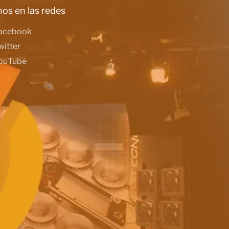
os en las redes
acebook
witter
ouTube