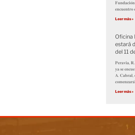
𝐅𝐮𝐧𝐝𝐚𝐜𝐢𝐨́𝐧
𝐞𝐧𝐜𝐮𝐞𝐧𝐭𝐫𝐨 𝐜
Leer más »
Oficina
estará d
del 11 
𝐏𝐞𝐫𝐚𝐯𝐢𝐚, 𝐑.
𝐲𝐚 𝐬𝐞 𝐞𝐧𝐜𝐮𝐞
𝐀. 𝐂𝐚𝐛𝐫𝐚𝐥, 
𝐜𝐨𝐦𝐞𝐧𝐳𝐚𝐫𝐚́
Leer más »