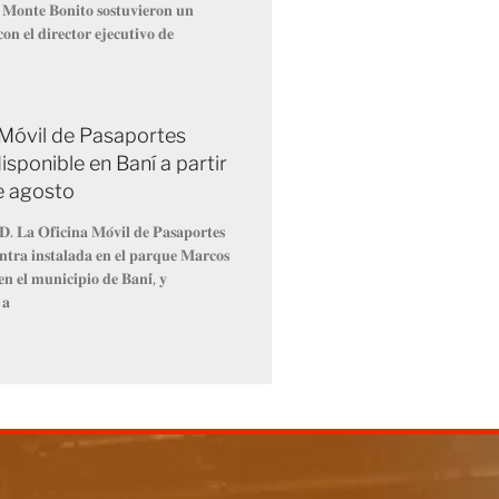
 𝐌𝐨𝐧𝐭𝐞 𝐁𝐨𝐧𝐢𝐭𝐨 𝐬𝐨𝐬𝐭𝐮𝐯𝐢𝐞𝐫𝐨𝐧 𝐮𝐧
𝐨𝐧 𝐞𝐥 𝐝𝐢𝐫𝐞𝐜𝐭𝐨𝐫 𝐞𝐣𝐞𝐜𝐮𝐭𝐢𝐯𝐨 𝐝𝐞
 Móvil de Pasaportes
isponible en Baní a partir
de agosto
𝐃. 𝐋𝐚 𝐎𝐟𝐢𝐜𝐢𝐧𝐚 𝐌𝐨́𝐯𝐢𝐥 𝐝𝐞 𝐏𝐚𝐬𝐚𝐩𝐨𝐫𝐭𝐞𝐬
𝐧𝐭𝐫𝐚 𝐢𝐧𝐬𝐭𝐚𝐥𝐚𝐝𝐚 𝐞𝐧 𝐞𝐥 𝐩𝐚𝐫𝐪𝐮𝐞 𝐌𝐚𝐫𝐜𝐨𝐬
𝐧 𝐞𝐥 𝐦𝐮𝐧𝐢𝐜𝐢𝐩𝐢𝐨 𝐝𝐞 𝐁𝐚𝐧𝐢́, 𝐲
 𝐚