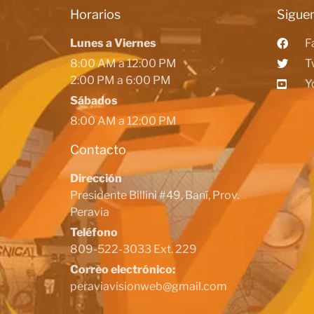
Horarios
Siguen
Lunes a Viernes
F
8:00 AM a 12:00 PM
T
2:00 PM a 6:00 PM
Y
Sábados
8:00 AM a 12:00 PM
Contacto
Dirección
Presidente Billini #49, Baní, Prov.
Peravia
Teléfono
809-522-3033 Ext. 229
Correo electrónico:
peraviavisionweb@gmail.com