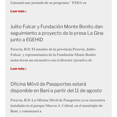
𝐋𝐢𝐦𝐨𝐧𝐚𝐥 𝐮𝐧𝐚 𝐣𝐨𝐫𝐧𝐚𝐝𝐚 𝐝𝐞 𝐬𝐮 𝐩𝐫𝐨𝐠𝐫𝐚𝐦𝐚 “ 𝐅𝐄𝐃𝐀 𝐞𝐧
Leer más »
Julito Fulcar y Fundación Monte Bonito dan
seguimiento a proyecto de la presa La Gina
junto a EGEHID
𝐏𝐞𝐫𝐚𝐯𝐢𝐚, 𝐑.𝐃. 𝐄𝐥 𝐬𝐞𝐧𝐚𝐝𝐨𝐫 𝐝𝐞 𝐥𝐚 𝐩𝐫𝐨𝐯𝐢𝐧𝐜𝐢𝐚 𝐏𝐞𝐫𝐚𝐯𝐢𝐚, 𝐉𝐮𝐥𝐢𝐭𝐨
𝐅𝐮𝐥𝐜𝐚𝐫, 𝐲 𝐫𝐞𝐩𝐫𝐞𝐬𝐞𝐧𝐭𝐚𝐧𝐭𝐞𝐬 𝐝𝐞 𝐥𝐚 𝐅𝐮𝐧𝐝𝐚𝐜𝐢𝐨́𝐧 𝐌𝐨𝐧𝐭𝐞 𝐁𝐨𝐧𝐢𝐭𝐨
𝐬𝐨𝐬𝐭𝐮𝐯𝐢𝐞𝐫𝐨𝐧 𝐮𝐧 𝐞𝐧𝐜𝐮𝐞𝐧𝐭𝐫𝐨 𝐜𝐨𝐧 𝐞𝐥 𝐝𝐢𝐫𝐞𝐜𝐭𝐨𝐫 𝐞𝐣𝐞𝐜𝐮𝐭𝐢𝐯𝐨 𝐝𝐞
Leer más »
Oficina Móvil de Pasaportes estará
disponible en Baní a partir del 11 de agosto
𝐏𝐞𝐫𝐚𝐯𝐢𝐚, 𝐑.𝐃. 𝐋𝐚 𝐎𝐟𝐢𝐜𝐢𝐧𝐚 𝐌𝐨́𝐯𝐢𝐥 𝐝𝐞 𝐏𝐚𝐬𝐚𝐩𝐨𝐫𝐭𝐞𝐬 𝐲𝐚 𝐬𝐞 𝐞𝐧𝐜𝐮𝐞𝐧𝐭𝐫𝐚
𝐢𝐧𝐬𝐭𝐚𝐥𝐚𝐝𝐚 𝐞𝐧 𝐞𝐥 𝐩𝐚𝐫𝐪𝐮𝐞 𝐌𝐚𝐫𝐜𝐨𝐬 𝐀. 𝐂𝐚𝐛𝐫𝐚𝐥, 𝐞𝐧 𝐞𝐥 𝐦𝐮𝐧𝐢𝐜𝐢𝐩𝐢𝐨 𝐝𝐞
𝐁𝐚𝐧𝐢́, 𝐲 𝐜𝐨𝐦𝐞𝐧𝐳𝐚𝐫𝐚́ 𝐚