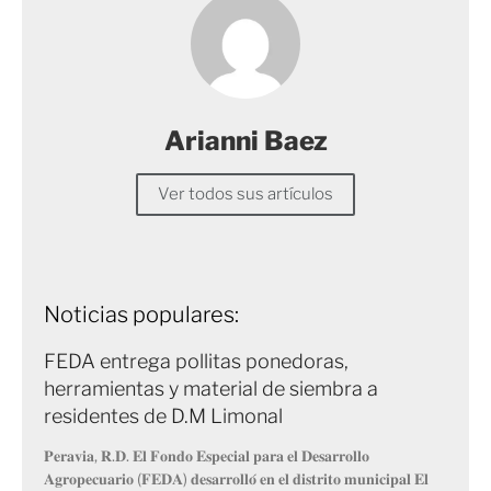
Arianni Baez
Ver todos sus artículos
Noticias populares:
FEDA entrega pollitas ponedoras,
herramientas y material de siembra a
residentes de D.M Limonal
𝐏𝐞𝐫𝐚𝐯𝐢𝐚, 𝐑.𝐃. 𝐄𝐥 𝐅𝐨𝐧𝐝𝐨 𝐄𝐬𝐩𝐞𝐜𝐢𝐚𝐥 𝐩𝐚𝐫𝐚 𝐞𝐥 𝐃𝐞𝐬𝐚𝐫𝐫𝐨𝐥𝐥𝐨
𝐀𝐠𝐫𝐨𝐩𝐞𝐜𝐮𝐚𝐫𝐢𝐨 (𝐅𝐄𝐃𝐀) 𝐝𝐞𝐬𝐚𝐫𝐫𝐨𝐥𝐥𝐨́ 𝐞𝐧 𝐞𝐥 𝐝𝐢𝐬𝐭𝐫𝐢𝐭𝐨 𝐦𝐮𝐧𝐢𝐜𝐢𝐩𝐚𝐥 𝐄𝐥