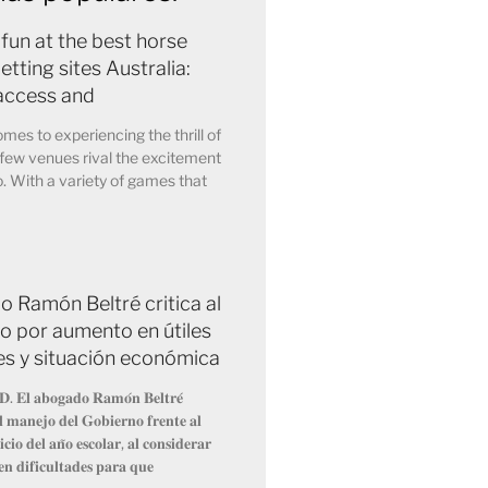
 fun at the best horse
etting sites Australia:
access and
mes to experiencing the thrill of
few venues rival the excitement
o. With a variety of games that
 Ramón Beltré critica al
o por aumento en útiles
es y situación económica
𝐃. 𝐄𝐥 𝐚𝐛𝐨𝐠𝐚𝐝𝐨 𝐑𝐚𝐦𝐨́𝐧 𝐁𝐞𝐥𝐭𝐫𝐞́
𝐞𝐥 𝐦𝐚𝐧𝐞𝐣𝐨 𝐝𝐞𝐥 𝐆𝐨𝐛𝐢𝐞𝐫𝐧𝐨 𝐟𝐫𝐞𝐧𝐭𝐞 𝐚𝐥
𝐜𝐢𝐨 𝐝𝐞𝐥 𝐚𝐧̃𝐨 𝐞𝐬𝐜𝐨𝐥𝐚𝐫, 𝐚𝐥 𝐜𝐨𝐧𝐬𝐢𝐝𝐞𝐫𝐚𝐫
𝐞𝐧 𝐝𝐢𝐟𝐢𝐜𝐮𝐥𝐭𝐚𝐝𝐞𝐬 𝐩𝐚𝐫𝐚 𝐪𝐮𝐞