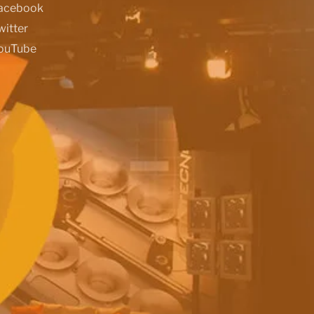
acebook
witter
ouTube