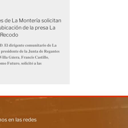
s de La Montería solicitan
ubicación de la presa La
 Recodo
𝐃. 𝐄𝐥 𝐝𝐢𝐫𝐢𝐠𝐞𝐧𝐭𝐞 𝐜𝐨𝐦𝐮𝐧𝐢𝐭𝐚𝐫𝐢𝐨 𝐝𝐞 𝐋𝐚
 𝐩𝐫𝐞𝐬𝐢𝐝𝐞𝐧𝐭𝐞 𝐝𝐞 𝐥𝐚 𝐉𝐮𝐧𝐭𝐚 𝐝𝐞 𝐑𝐞𝐠𝐚𝐧𝐭𝐞𝐬
𝐢𝐥𝐥𝐚 𝐆𝐮̈𝐞𝐫𝐚, 𝐅𝐫𝐚𝐧𝐜𝐢𝐬 𝐂𝐚𝐬𝐭𝐢𝐥𝐥𝐨,
𝐦𝐨 𝐅𝐮𝐭𝐮𝐫𝐨, 𝐬𝐨𝐥𝐢𝐜𝐢𝐭𝐨́ 𝐚 𝐥𝐚𝐬
os en las redes