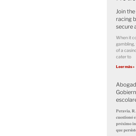
Join the
racing b
secure 
When it co
gambling, 
of a casin
cater to
Leer más »
Abogado
Gobiern
escolar
𝐏𝐞𝐫𝐚𝐯𝐢𝐚, 𝐑.
𝐜𝐮𝐞𝐬𝐭𝐢𝐨𝐧𝐨́ 
𝐩𝐫𝐨́𝐱𝐢𝐦𝐨 𝐢𝐧
𝐪𝐮𝐞 𝐩𝐞𝐫𝐬𝐢𝐬𝐭