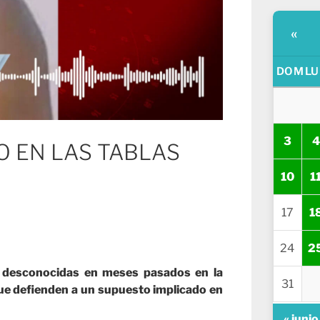
«
DOM
LU
3
4
O EN LAS TABLAS
10
1
17
1
24
2
a desconocidas en meses pasados en la
31
ue defienden a un supuesto implicado en
« junio