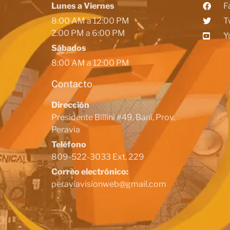
Lunes a Viernes
F
8:00 AM a 12:00 PM
T
2:00 PM a 6:00 PM
Y
Sábados
8:00 AM a 12:00 PM
Contacto
Dirección
Presidente Billini #49, Baní, Prov.
Peravia
Teléfono
809-522-3033 Ext. 229
Correo electrónico:
peraviavisionweb@gmail.com