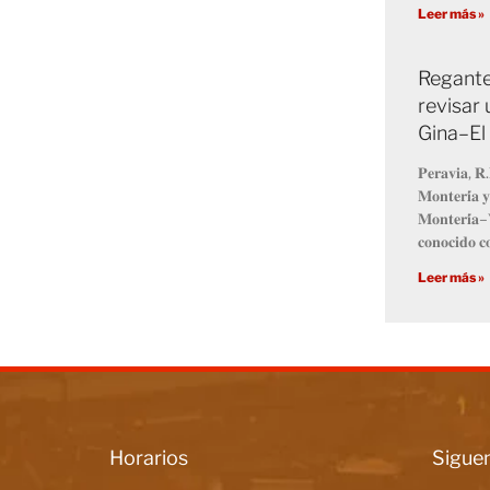
Leer más »
Regante
revisar 
Gina–El
𝐏𝐞𝐫𝐚𝐯𝐢𝐚, 𝐑.
𝐌𝐨𝐧𝐭𝐞𝐫𝐢́𝐚 𝐲
𝐌𝐨𝐧𝐭𝐞𝐫𝐢́𝐚–𝐕
𝐜𝐨𝐧𝐨𝐜𝐢𝐝𝐨 𝐜
Leer más »
Horarios
Siguen