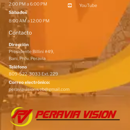
2:00 PM a 6:00 PM
YouTube
Sábados
8:00 AM a 12:00 PM
Contacto
Dirección
Presidente Billini #49,
Baní, Prov. Peravia
Teléfono
809-522-3033 Ext. 229
Correo electrónico:
peraviavisionweb@gmail.com