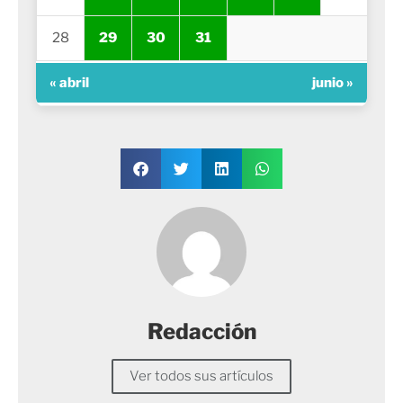
28
29
30
31
« abril
junio »
Redacción
Ver todos sus artículos