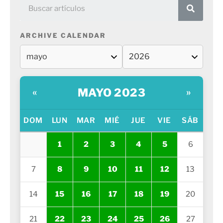
ARCHIVE CALENDAR
MAYO 2023
«
»
DOM
LUN
MAR
MIÉ
JUE
VIE
SÁB
1
2
3
4
5
6
7
8
9
10
11
12
13
14
15
16
17
18
19
20
21
22
23
24
25
26
27