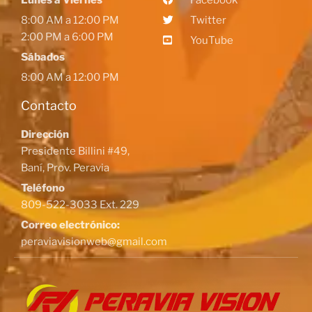
8:00 AM a 12:00 PM
Twitter
2:00 PM a 6:00 PM
YouTube
Sábados
8:00 AM a 12:00 PM
Contacto
Dirección
Presidente Billini #49,
Baní, Prov. Peravia
Teléfono
809-522-3033 Ext. 229
Correo electrónico:
peraviavisionweb@gmail.com