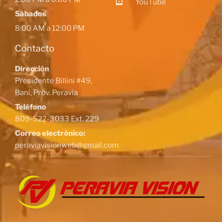
YouTube
Sábados
8:00 AM a 12:00 PM
Contacto
Dirección
Presidente Billini #49,
Baní, Prov. Peravia
Teléfono
809-522-3033 Ext. 229
Correo electrónico:
peraviavisionweb@gmail.com