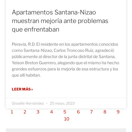
Apartamentos Santana-Nizao
muestran mejoría ante problemas
que enfrentaban
Peravia, R.D. El residente en los apartamentos conocidos
como Santana-Nizao, Carlos Troncoso Ruiz, agradeció
públicamente al director de la junta distrital de Santana,
Yeison Breton Guerrero, alegando que el mismo ha hecho
grandes esfuerzos para la mejoría de esa estructura y los
que allí habitan.
LEER MÁS »
Gisselle Hernández
25 mayo, 2023
1
2
3
4
5
6
7
8
9
10