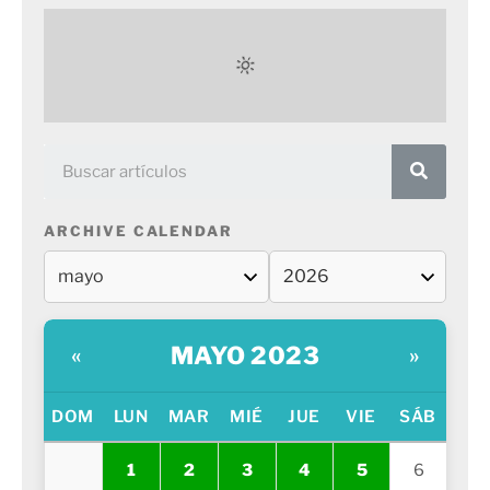
ARCHIVE CALENDAR
MAYO 2023
«
»
DOM
LUN
MAR
MIÉ
JUE
VIE
SÁB
1
2
3
4
5
6