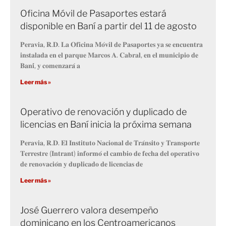
Oficina Móvil de Pasaportes estará
disponible en Baní a partir del 11 de agosto
𝐏𝐞𝐫𝐚𝐯𝐢𝐚, 𝐑.𝐃. 𝐋𝐚 𝐎𝐟𝐢𝐜𝐢𝐧𝐚 𝐌𝐨́𝐯𝐢𝐥 𝐝𝐞 𝐏𝐚𝐬𝐚𝐩𝐨𝐫𝐭𝐞𝐬 𝐲𝐚 𝐬𝐞 𝐞𝐧𝐜𝐮𝐞𝐧𝐭𝐫𝐚
𝐢𝐧𝐬𝐭𝐚𝐥𝐚𝐝𝐚 𝐞𝐧 𝐞𝐥 𝐩𝐚𝐫𝐪𝐮𝐞 𝐌𝐚𝐫𝐜𝐨𝐬 𝐀. 𝐂𝐚𝐛𝐫𝐚𝐥, 𝐞𝐧 𝐞𝐥 𝐦𝐮𝐧𝐢𝐜𝐢𝐩𝐢𝐨 𝐝𝐞
𝐁𝐚𝐧𝐢́, 𝐲 𝐜𝐨𝐦𝐞𝐧𝐳𝐚𝐫𝐚́ 𝐚
Leer más »
Operativo de renovación y duplicado de
licencias en Baní inicia la próxima semana
𝐏𝐞𝐫𝐚𝐯𝐢𝐚, 𝐑.𝐃. 𝐄𝐥 𝐈𝐧𝐬𝐭𝐢𝐭𝐮𝐭𝐨 𝐍𝐚𝐜𝐢𝐨𝐧𝐚𝐥 𝐝𝐞 𝐓𝐫𝐚́𝐧𝐬𝐢𝐭𝐨 𝐲 𝐓𝐫𝐚𝐧𝐬𝐩𝐨𝐫𝐭𝐞
𝐓𝐞𝐫𝐫𝐞𝐬𝐭𝐫𝐞 (𝐈𝐧𝐭𝐫𝐚𝐧𝐭) 𝐢𝐧𝐟𝐨𝐫𝐦𝐨́ 𝐞𝐥 𝐜𝐚𝐦𝐛𝐢𝐨 𝐝𝐞 𝐟𝐞𝐜𝐡𝐚 𝐝𝐞𝐥 𝐨𝐩𝐞𝐫𝐚𝐭𝐢𝐯𝐨
𝐝𝐞 𝐫𝐞𝐧𝐨𝐯𝐚𝐜𝐢𝐨́𝐧 𝐲 𝐝𝐮𝐩𝐥𝐢𝐜𝐚𝐝𝐨 𝐝𝐞 𝐥𝐢𝐜𝐞𝐧𝐜𝐢𝐚𝐬 𝐝𝐞
Leer más »
José Guerrero valora desempeño
dominicano en los Centroamericanos