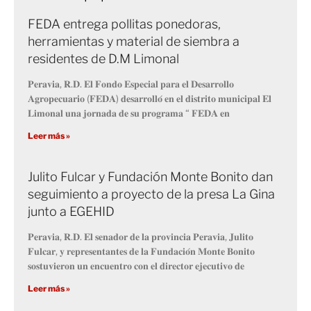
FEDA entrega pollitas ponedoras,
herramientas y material de siembra a
residentes de D.M Limonal
𝐏𝐞𝐫𝐚𝐯𝐢𝐚, 𝐑.𝐃. 𝐄𝐥 𝐅𝐨𝐧𝐝𝐨 𝐄𝐬𝐩𝐞𝐜𝐢𝐚𝐥 𝐩𝐚𝐫𝐚 𝐞𝐥 𝐃𝐞𝐬𝐚𝐫𝐫𝐨𝐥𝐥𝐨
𝐀𝐠𝐫𝐨𝐩𝐞𝐜𝐮𝐚𝐫𝐢𝐨 (𝐅𝐄𝐃𝐀) 𝐝𝐞𝐬𝐚𝐫𝐫𝐨𝐥𝐥𝐨́ 𝐞𝐧 𝐞𝐥 𝐝𝐢𝐬𝐭𝐫𝐢𝐭𝐨 𝐦𝐮𝐧𝐢𝐜𝐢𝐩𝐚𝐥 𝐄𝐥
𝐋𝐢𝐦𝐨𝐧𝐚𝐥 𝐮𝐧𝐚 𝐣𝐨𝐫𝐧𝐚𝐝𝐚 𝐝𝐞 𝐬𝐮 𝐩𝐫𝐨𝐠𝐫𝐚𝐦𝐚 “ 𝐅𝐄𝐃𝐀 𝐞𝐧
Leer más »
Julito Fulcar y Fundación Monte Bonito dan
seguimiento a proyecto de la presa La Gina
junto a EGEHID
𝐏𝐞𝐫𝐚𝐯𝐢𝐚, 𝐑.𝐃. 𝐄𝐥 𝐬𝐞𝐧𝐚𝐝𝐨𝐫 𝐝𝐞 𝐥𝐚 𝐩𝐫𝐨𝐯𝐢𝐧𝐜𝐢𝐚 𝐏𝐞𝐫𝐚𝐯𝐢𝐚, 𝐉𝐮𝐥𝐢𝐭𝐨
𝐅𝐮𝐥𝐜𝐚𝐫, 𝐲 𝐫𝐞𝐩𝐫𝐞𝐬𝐞𝐧𝐭𝐚𝐧𝐭𝐞𝐬 𝐝𝐞 𝐥𝐚 𝐅𝐮𝐧𝐝𝐚𝐜𝐢𝐨́𝐧 𝐌𝐨𝐧𝐭𝐞 𝐁𝐨𝐧𝐢𝐭𝐨
𝐬𝐨𝐬𝐭𝐮𝐯𝐢𝐞𝐫𝐨𝐧 𝐮𝐧 𝐞𝐧𝐜𝐮𝐞𝐧𝐭𝐫𝐨 𝐜𝐨𝐧 𝐞𝐥 𝐝𝐢𝐫𝐞𝐜𝐭𝐨𝐫 𝐞𝐣𝐞𝐜𝐮𝐭𝐢𝐯𝐨 𝐝𝐞
Leer más »