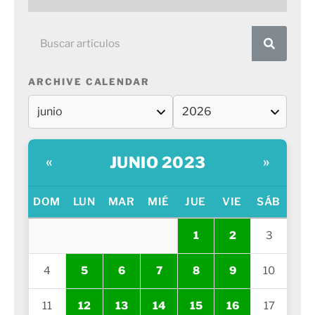
ARCHIVE CALENDAR
JUNIO 2023
«
»
DOM
LUN
MAR
MIÉ
JUE
VIE
SÁB
1
2
3
4
5
6
7
8
9
10
11
12
13
14
15
16
17