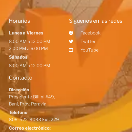
Horarios
Siguenos en las redes
Lunes a Viernes
Facebook
8:00 AM a 12:00 PM
Twitter
2:00 PM a 6:00 PM
YouTube
Sábados
8:00 AM a 12:00 PM
Contacto
Dirección
Presidente Billini #49,
Baní, Prov. Peravia
Teléfono
809-522-3033 Ext. 229
Correo electrónico: