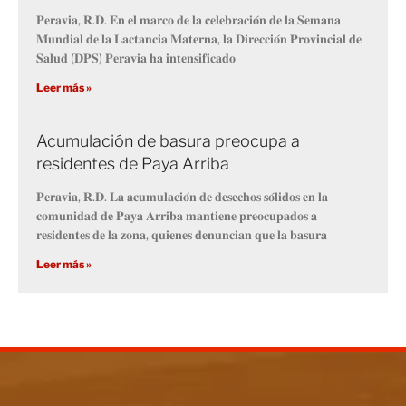
𝐏𝐞𝐫𝐚𝐯𝐢𝐚, 𝐑.𝐃. 𝐄𝐧 𝐞𝐥 𝐦𝐚𝐫𝐜𝐨 𝐝𝐞 𝐥𝐚 𝐜𝐞𝐥𝐞𝐛𝐫𝐚𝐜𝐢𝐨́𝐧 𝐝𝐞 𝐥𝐚 𝐒𝐞𝐦𝐚𝐧𝐚
𝐌𝐮𝐧𝐝𝐢𝐚𝐥 𝐝𝐞 𝐥𝐚 𝐋𝐚𝐜𝐭𝐚𝐧𝐜𝐢𝐚 𝐌𝐚𝐭𝐞𝐫𝐧𝐚, 𝐥𝐚 𝐃𝐢𝐫𝐞𝐜𝐜𝐢𝐨́𝐧 𝐏𝐫𝐨𝐯𝐢𝐧𝐜𝐢𝐚𝐥 𝐝𝐞
𝐒𝐚𝐥𝐮𝐝 (𝐃𝐏𝐒) 𝐏𝐞𝐫𝐚𝐯𝐢𝐚 𝐡𝐚 𝐢𝐧𝐭𝐞𝐧𝐬𝐢𝐟𝐢𝐜𝐚𝐝𝐨
Leer más »
Acumulación de basura preocupa a
residentes de Paya Arriba
𝐏𝐞𝐫𝐚𝐯𝐢𝐚, 𝐑.𝐃. 𝐋𝐚 𝐚𝐜𝐮𝐦𝐮𝐥𝐚𝐜𝐢𝐨́𝐧 𝐝𝐞 𝐝𝐞𝐬𝐞𝐜𝐡𝐨𝐬 𝐬𝐨́𝐥𝐢𝐝𝐨𝐬 𝐞𝐧 𝐥𝐚
𝐜𝐨𝐦𝐮𝐧𝐢𝐝𝐚𝐝 𝐝𝐞 𝐏𝐚𝐲𝐚 𝐀𝐫𝐫𝐢𝐛𝐚 𝐦𝐚𝐧𝐭𝐢𝐞𝐧𝐞 𝐩𝐫𝐞𝐨𝐜𝐮𝐩𝐚𝐝𝐨𝐬 𝐚
𝐫𝐞𝐬𝐢𝐝𝐞𝐧𝐭𝐞𝐬 𝐝𝐞 𝐥𝐚 𝐳𝐨𝐧𝐚, 𝐪𝐮𝐢𝐞𝐧𝐞𝐬 𝐝𝐞𝐧𝐮𝐧𝐜𝐢𝐚𝐧 𝐪𝐮𝐞 𝐥𝐚 𝐛𝐚𝐬𝐮𝐫𝐚
Leer más »