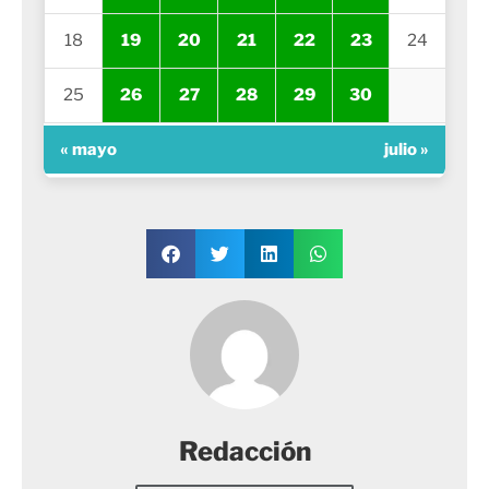
18
19
20
21
22
23
24
25
26
27
28
29
30
« mayo
julio »
Redacción