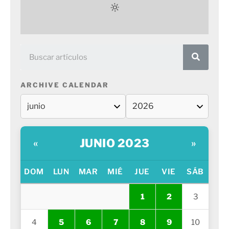
ARCHIVE CALENDAR
JUNIO 2023
«
»
DOM
LUN
MAR
MIÉ
JUE
VIE
SÁB
1
2
3
4
5
6
7
8
9
10