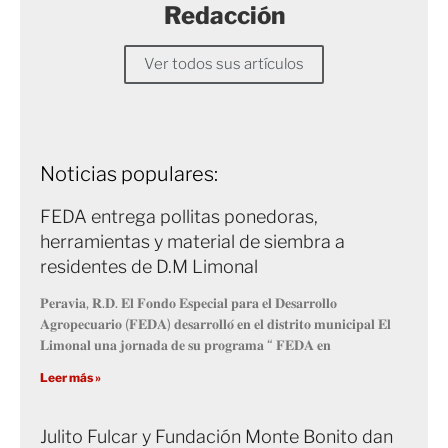
Redacción
Ver todos sus artículos
Noticias populares:
FEDA entrega pollitas ponedoras,
herramientas y material de siembra a
residentes de D.M Limonal
𝐏𝐞𝐫𝐚𝐯𝐢𝐚, 𝐑.𝐃. 𝐄𝐥 𝐅𝐨𝐧𝐝𝐨 𝐄𝐬𝐩𝐞𝐜𝐢𝐚𝐥 𝐩𝐚𝐫𝐚 𝐞𝐥 𝐃𝐞𝐬𝐚𝐫𝐫𝐨𝐥𝐥𝐨
𝐀𝐠𝐫𝐨𝐩𝐞𝐜𝐮𝐚𝐫𝐢𝐨 (𝐅𝐄𝐃𝐀) 𝐝𝐞𝐬𝐚𝐫𝐫𝐨𝐥𝐥𝐨́ 𝐞𝐧 𝐞𝐥 𝐝𝐢𝐬𝐭𝐫𝐢𝐭𝐨 𝐦𝐮𝐧𝐢𝐜𝐢𝐩𝐚𝐥 𝐄𝐥
𝐋𝐢𝐦𝐨𝐧𝐚𝐥 𝐮𝐧𝐚 𝐣𝐨𝐫𝐧𝐚𝐝𝐚 𝐝𝐞 𝐬𝐮 𝐩𝐫𝐨𝐠𝐫𝐚𝐦𝐚 “ 𝐅𝐄𝐃𝐀 𝐞𝐧
Leer más »
Julito Fulcar y Fundación Monte Bonito dan