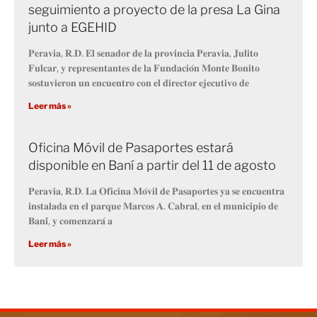
seguimiento a proyecto de la presa La Gina
junto a EGEHID
𝐏𝐞𝐫𝐚𝐯𝐢𝐚, 𝐑.𝐃. 𝐄𝐥 𝐬𝐞𝐧𝐚𝐝𝐨𝐫 𝐝𝐞 𝐥𝐚 𝐩𝐫𝐨𝐯𝐢𝐧𝐜𝐢𝐚 𝐏𝐞𝐫𝐚𝐯𝐢𝐚, 𝐉𝐮𝐥𝐢𝐭𝐨
𝐅𝐮𝐥𝐜𝐚𝐫, 𝐲 𝐫𝐞𝐩𝐫𝐞𝐬𝐞𝐧𝐭𝐚𝐧𝐭𝐞𝐬 𝐝𝐞 𝐥𝐚 𝐅𝐮𝐧𝐝𝐚𝐜𝐢𝐨́𝐧 𝐌𝐨𝐧𝐭𝐞 𝐁𝐨𝐧𝐢𝐭𝐨
𝐬𝐨𝐬𝐭𝐮𝐯𝐢𝐞𝐫𝐨𝐧 𝐮𝐧 𝐞𝐧𝐜𝐮𝐞𝐧𝐭𝐫𝐨 𝐜𝐨𝐧 𝐞𝐥 𝐝𝐢𝐫𝐞𝐜𝐭𝐨𝐫 𝐞𝐣𝐞𝐜𝐮𝐭𝐢𝐯𝐨 𝐝𝐞
Leer más »
Oficina Móvil de Pasaportes estará
disponible en Baní a partir del 11 de agosto
𝐏𝐞𝐫𝐚𝐯𝐢𝐚, 𝐑.𝐃. 𝐋𝐚 𝐎𝐟𝐢𝐜𝐢𝐧𝐚 𝐌𝐨́𝐯𝐢𝐥 𝐝𝐞 𝐏𝐚𝐬𝐚𝐩𝐨𝐫𝐭𝐞𝐬 𝐲𝐚 𝐬𝐞 𝐞𝐧𝐜𝐮𝐞𝐧𝐭𝐫𝐚
𝐢𝐧𝐬𝐭𝐚𝐥𝐚𝐝𝐚 𝐞𝐧 𝐞𝐥 𝐩𝐚𝐫𝐪𝐮𝐞 𝐌𝐚𝐫𝐜𝐨𝐬 𝐀. 𝐂𝐚𝐛𝐫𝐚𝐥, 𝐞𝐧 𝐞𝐥 𝐦𝐮𝐧𝐢𝐜𝐢𝐩𝐢𝐨 𝐝𝐞
𝐁𝐚𝐧𝐢́, 𝐲 𝐜𝐨𝐦𝐞𝐧𝐳𝐚𝐫𝐚́ 𝐚
Leer más »