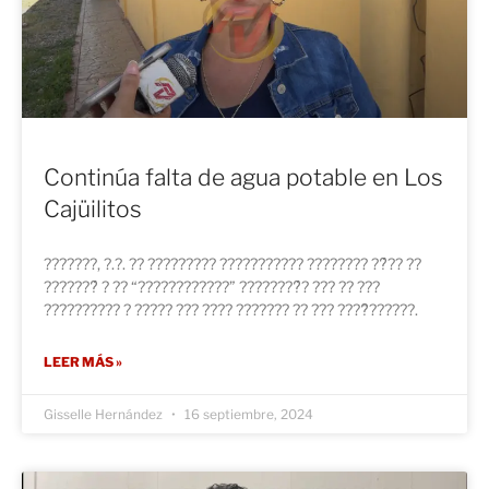
Continúa falta de agua potable en Los
Cajüilitos
???????, ?.?. ?? ????????? ??????????? ???????? ??́?? ??
???????́ ? ?? “????????????” ????????́? ??? ?? ???
?????????? ? ????? ??? ???? ??????? ?? ??? ????̈??????.
LEER MÁS »
Gisselle Hernández
16 septiembre, 2024