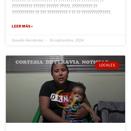
?????????? ?????? ?????? ??́???, ?????????? ??
??????????? ?? ??? ?????????? ? ?? ?? ??????????́????.
LEER MÁS »
Gisselle Hernández
16 septiembre, 2024
LOCALES