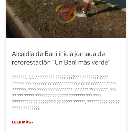
Alcaldía de Baní inicia jornada de
reforestación “Un Baní más verde”
???????, ?.?. ?? ??????? ????? ????́??? ????????́ ????
?????? ??? ??????? ?? ????????????́? ?? ?? ??????? ?????
???????, ???? ????? ??? ???????? “?? ????́ ??́? ?????”, ???
?? ??? ????? ???????? ?? ????? ???????? ??? ????,
?????????? ?? ??????? ? ?? ????? ??????, ?????????? ??? ??
????? ????????.
LEER MÁS »