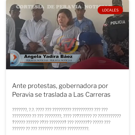
LOCALES
Ante protestas, gobernadora por
Peravia se traslada a Las Carreras
???????, ?.?. ???? ??? ????????? ?????????? ??? ???
????????? ?? ??? ????????, ???? ???́?????? ?? ???????????
?́????? ?????? ??́?? ????????́ ??? ???????́? ????? ???
?????? ?? ??? ??????? ?????? ??????????.