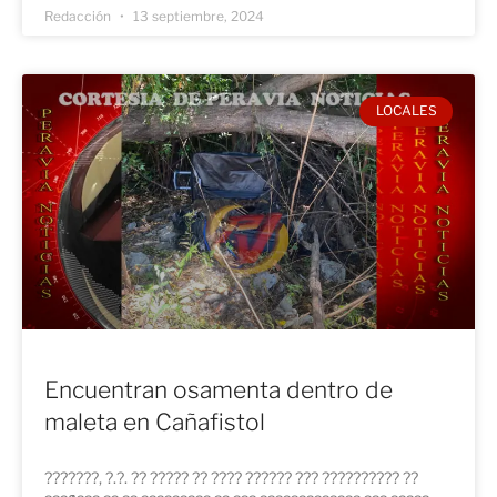
Redacción
13 septiembre, 2024
LOCALES
Encuentran osamenta dentro de
maleta en Cañafistol
???????, ?.?. ?? ????? ?? ???? ?????? ??? ?????????? ??