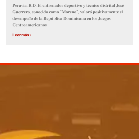
𝐏𝐞𝐫𝐚𝐯𝐢𝐚, 𝐑.𝐃. 𝐄𝐥 𝐞𝐧𝐭𝐫𝐞𝐧𝐚𝐝𝐨𝐫 𝐝𝐞𝐩𝐨𝐫𝐭𝐢𝐯𝐨 𝐲 𝐭𝐞́𝐜𝐧𝐢𝐜𝐨 𝐝𝐢𝐬𝐭𝐫𝐢𝐭𝐚𝐥 𝐉𝐨𝐬𝐞́
𝐆𝐮𝐞𝐫𝐫𝐞𝐫𝐨, 𝐜𝐨𝐧𝐨𝐜𝐢𝐝𝐨 𝐜𝐨𝐦𝐨 “𝐌𝐨𝐫𝐞𝐧𝐨”, 𝐯𝐚𝐥𝐨𝐫𝐨́ 𝐩𝐨𝐬𝐢𝐭𝐢𝐯𝐚𝐦𝐞𝐧𝐭𝐞 𝐞𝐥
𝐝𝐞𝐬𝐞𝐦𝐩𝐞𝐧̃𝐨 𝐝𝐞 𝐥𝐚 𝐑𝐞𝐩𝐮́𝐛𝐥𝐢𝐜𝐚 𝐃𝐨𝐦𝐢𝐧𝐢𝐜𝐚𝐧𝐚 𝐞𝐧 𝐥𝐨𝐬 𝐉𝐮𝐞𝐠𝐨𝐬
𝐂𝐞𝐧𝐭𝐫𝐨𝐚𝐦𝐞𝐫𝐢𝐜𝐚𝐧𝐨𝐬
Leer más »