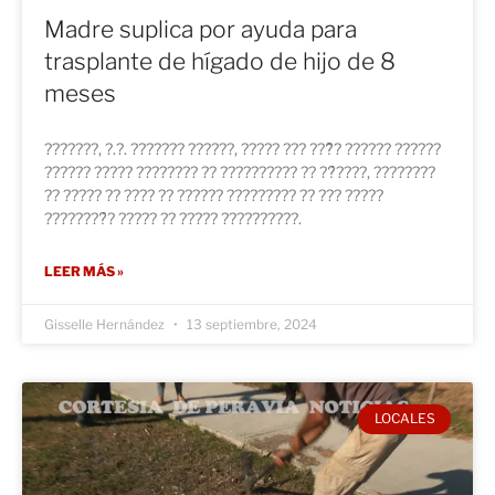
Madre suplica por ayuda para
trasplante de hígado de hijo de 8
meses
???????, ?.?. ??????? ??????, ????? ??? ???̃? ?????? ??????
?????? ????? ???????? ?? ?????????? ?? ??́????, ????????
?? ????? ?? ???? ?? ?????? ????????? ?? ??? ?????
????????́? ????? ?? ????? ??????????.
LEER MÁS »
Gisselle Hernández
13 septiembre, 2024
LOCALES