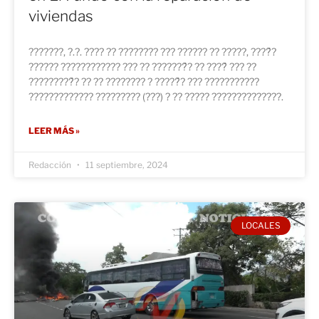
viviendas
???????, ?.?. ???? ?? ???????? ??? ?????? ?? ?????, ????́?
?????? ???????????? ??? ?? ???????́? ?? ????́ ??? ??
?????????́? ?? ?? ???????? ? ?????́? ??? ???????????
????????????? ????????? (???) ? ?? ????? ??????????????.
LEER MÁS »
Redacción
11 septiembre, 2024
LOCALES