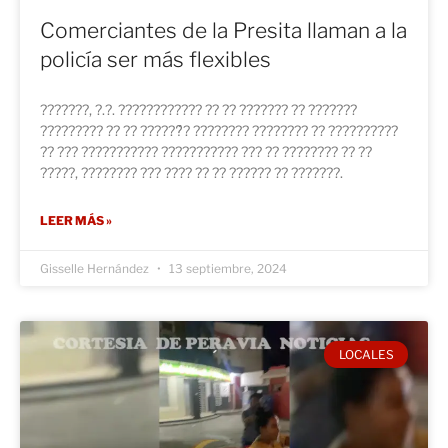
Comerciantes de la Presita llaman a la
policía ser más flexibles
???????, ?.?. ???????????? ?? ?? ??????? ?? ???????
????????? ?? ?? ??????́? ???????? ???????? ?? ??????????
?? ??? ??????????? ??????????? ??? ?? ???????? ?? ??
?????, ???????? ??? ???? ?? ?? ?????? ?? ???????.
LEER MÁS »
Gisselle Hernández
13 septiembre, 2024
LOCALES