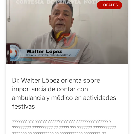
LOCALES
Dr. Walter López orienta sobre
importancia de contar con
ambulancia y médico en actividades
festivas
???????, ?.?. ??? ?? ??????́? ?? ??? ????????? ??́???? ?
????????? ?????????? ?? ????? ??? ??????? ???????????
??????? ?? ?????????? ?? ??????????? ????????, ??