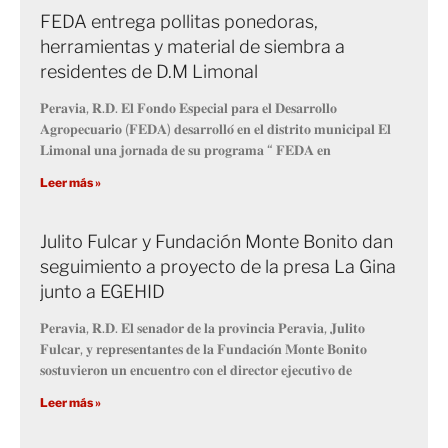
FEDA entrega pollitas ponedoras,
herramientas y material de siembra a
residentes de D.M Limonal
𝐏𝐞𝐫𝐚𝐯𝐢𝐚, 𝐑.𝐃. 𝐄𝐥 𝐅𝐨𝐧𝐝𝐨 𝐄𝐬𝐩𝐞𝐜𝐢𝐚𝐥 𝐩𝐚𝐫𝐚 𝐞𝐥 𝐃𝐞𝐬𝐚𝐫𝐫𝐨𝐥𝐥𝐨
𝐀𝐠𝐫𝐨𝐩𝐞𝐜𝐮𝐚𝐫𝐢𝐨 (𝐅𝐄𝐃𝐀) 𝐝𝐞𝐬𝐚𝐫𝐫𝐨𝐥𝐥𝐨́ 𝐞𝐧 𝐞𝐥 𝐝𝐢𝐬𝐭𝐫𝐢𝐭𝐨 𝐦𝐮𝐧𝐢𝐜𝐢𝐩𝐚𝐥 𝐄𝐥
𝐋𝐢𝐦𝐨𝐧𝐚𝐥 𝐮𝐧𝐚 𝐣𝐨𝐫𝐧𝐚𝐝𝐚 𝐝𝐞 𝐬𝐮 𝐩𝐫𝐨𝐠𝐫𝐚𝐦𝐚 “ 𝐅𝐄𝐃𝐀 𝐞𝐧
Leer más »
Julito Fulcar y Fundación Monte Bonito dan
seguimiento a proyecto de la presa La Gina
junto a EGEHID
𝐏𝐞𝐫𝐚𝐯𝐢𝐚, 𝐑.𝐃. 𝐄𝐥 𝐬𝐞𝐧𝐚𝐝𝐨𝐫 𝐝𝐞 𝐥𝐚 𝐩𝐫𝐨𝐯𝐢𝐧𝐜𝐢𝐚 𝐏𝐞𝐫𝐚𝐯𝐢𝐚, 𝐉𝐮𝐥𝐢𝐭𝐨
𝐅𝐮𝐥𝐜𝐚𝐫, 𝐲 𝐫𝐞𝐩𝐫𝐞𝐬𝐞𝐧𝐭𝐚𝐧𝐭𝐞𝐬 𝐝𝐞 𝐥𝐚 𝐅𝐮𝐧𝐝𝐚𝐜𝐢𝐨́𝐧 𝐌𝐨𝐧𝐭𝐞 𝐁𝐨𝐧𝐢𝐭𝐨
𝐬𝐨𝐬𝐭𝐮𝐯𝐢𝐞𝐫𝐨𝐧 𝐮𝐧 𝐞𝐧𝐜𝐮𝐞𝐧𝐭𝐫𝐨 𝐜𝐨𝐧 𝐞𝐥 𝐝𝐢𝐫𝐞𝐜𝐭𝐨𝐫 𝐞𝐣𝐞𝐜𝐮𝐭𝐢𝐯𝐨 𝐝𝐞
Leer más »