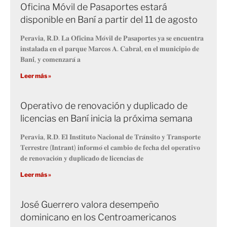
Oficina Móvil de Pasaportes estará
disponible en Baní a partir del 11 de agosto
𝐏𝐞𝐫𝐚𝐯𝐢𝐚, 𝐑.𝐃. 𝐋𝐚 𝐎𝐟𝐢𝐜𝐢𝐧𝐚 𝐌𝐨́𝐯𝐢𝐥 𝐝𝐞 𝐏𝐚𝐬𝐚𝐩𝐨𝐫𝐭𝐞𝐬 𝐲𝐚 𝐬𝐞 𝐞𝐧𝐜𝐮𝐞𝐧𝐭𝐫𝐚
𝐢𝐧𝐬𝐭𝐚𝐥𝐚𝐝𝐚 𝐞𝐧 𝐞𝐥 𝐩𝐚𝐫𝐪𝐮𝐞 𝐌𝐚𝐫𝐜𝐨𝐬 𝐀. 𝐂𝐚𝐛𝐫𝐚𝐥, 𝐞𝐧 𝐞𝐥 𝐦𝐮𝐧𝐢𝐜𝐢𝐩𝐢𝐨 𝐝𝐞
𝐁𝐚𝐧𝐢́, 𝐲 𝐜𝐨𝐦𝐞𝐧𝐳𝐚𝐫𝐚́ 𝐚
Leer más »
Operativo de renovación y duplicado de
licencias en Baní inicia la próxima semana
𝐏𝐞𝐫𝐚𝐯𝐢𝐚, 𝐑.𝐃. 𝐄𝐥 𝐈𝐧𝐬𝐭𝐢𝐭𝐮𝐭𝐨 𝐍𝐚𝐜𝐢𝐨𝐧𝐚𝐥 𝐝𝐞 𝐓𝐫𝐚́𝐧𝐬𝐢𝐭𝐨 𝐲 𝐓𝐫𝐚𝐧𝐬𝐩𝐨𝐫𝐭𝐞
𝐓𝐞𝐫𝐫𝐞𝐬𝐭𝐫𝐞 (𝐈𝐧𝐭𝐫𝐚𝐧𝐭) 𝐢𝐧𝐟𝐨𝐫𝐦𝐨́ 𝐞𝐥 𝐜𝐚𝐦𝐛𝐢𝐨 𝐝𝐞 𝐟𝐞𝐜𝐡𝐚 𝐝𝐞𝐥 𝐨𝐩𝐞𝐫𝐚𝐭𝐢𝐯𝐨
𝐝𝐞 𝐫𝐞𝐧𝐨𝐯𝐚𝐜𝐢𝐨́𝐧 𝐲 𝐝𝐮𝐩𝐥𝐢𝐜𝐚𝐝𝐨 𝐝𝐞 𝐥𝐢𝐜𝐞𝐧𝐜𝐢𝐚𝐬 𝐝𝐞
Leer más »
José Guerrero valora desempeño
dominicano en los Centroamericanos