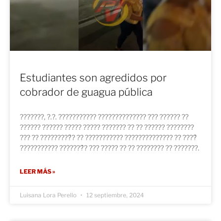
Estudiantes son agredidos por
cobrador de guagua pública
???????, ?.?. ??????????? ?????????????? ??? ?????? ??
?????? ?????? ????? ????? ??????? ?? ?? ?????? ????????
??? ?? ?????????́? ?? ??????????? ?????????????? ?? ????́
??????????? ???????́? ??? ????? ?? ?? ???????? ?? ???????.
LEER MÁS »
Luisana Lora Perello
12 septiembre, 2024