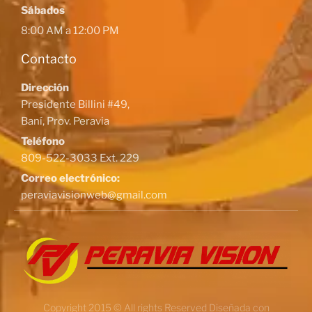
Sábados
8:00 AM a 12:00 PM
Contacto
Dirección
Presidente Billini #49,
Baní, Prov. Peravia
Teléfono
809-522-3033 Ext. 229
Correo electrónico:
peraviavisionweb@gmail.com
Copyright 2015 © All rights Reserved Diseñada con