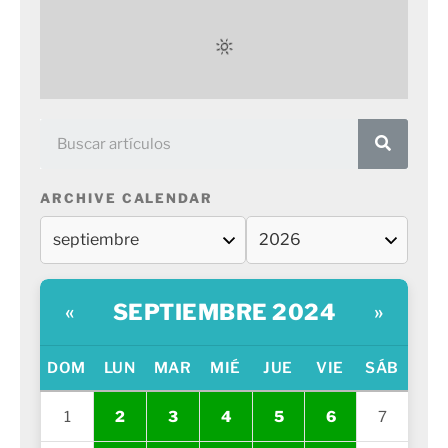
ARCHIVE CALENDAR
SEPTIEMBRE 2024
«
»
DOM
LUN
MAR
MIÉ
JUE
VIE
SÁB
1
2
3
4
5
6
7