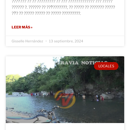
????́??? ?? ?? ????????? ?? ??? ????????????? ??? ?????
?????? ?. ?????? ?? ???̃???????, ?? ????? ?? ??????? ?????
??́? ?? ????? ????? ?? ????? ?????????.
LEER MÁS »
Gisselle Hernández
13 septiembre, 2024
LOCALES