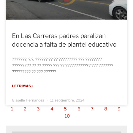
En Las Carreras padres paralizan
docencia a falta de plantel educativo
???????, ?.?. ?????? ?? ?? ????????? ??? ????????
???????́?? ?? ?? ????? ??? ?? ???????????́? ??? ???????
????????? ?? ??? ??????.
LEER MÁS »
Gisselle Hernández
11 septiembre, 2024
1
2
3
4
5
6
7
8
9
10