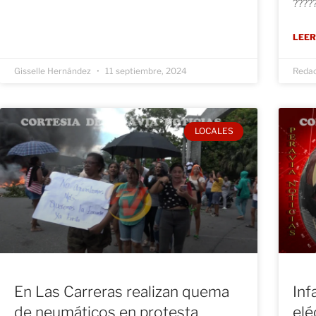
?????
LEER
Gisselle Hernández
11 septiembre, 2024
Reda
LOCALES
En Las Carreras realizan quema
Inf
de neumáticos en protesta
elé