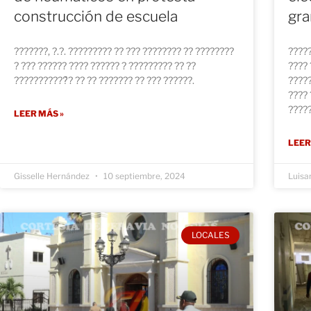
construcción de escuela
gra
???????, ?.?. ????????? ?? ??? ???????? ?? ????????
?????
? ??? ?????? ???? ?????? ? ????????? ?? ??
???? 
???????????́? ?? ?? ??????? ?? ??? ??????.
?????
???? 
????
LEER MÁS »
LEER
Gisselle Hernández
10 septiembre, 2024
Luisa
LOCALES