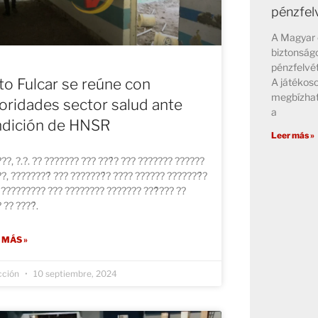
pénzfel
A Magyar 
biztonságo
pénzfelvét
ito Fulcar se reúne con
A játékos
megbízhat
oridades sector salud ante
a
ndición de HNSR
Leer más »
??, ?.?. ?? ??????? ??? ???́? ??? ??????? ??????
?, ????????́ ??? ???????́? ???? ?????? ???????́?
 ????????? ??? ???????? ??????? ???̃??? ??
 ?? ????́.
 MÁS »
cción
10 septiembre, 2024