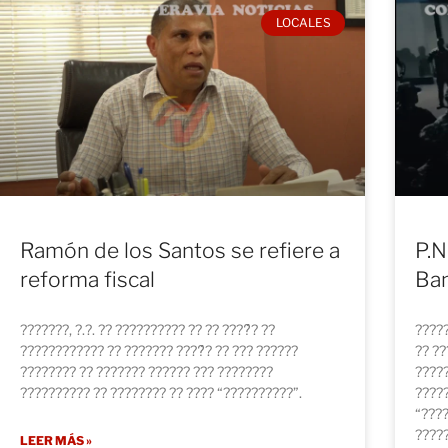
LOCALES
Ramón de los Santos se refiere a
P.N
reforma fiscal
Ban
???????, ?.?. ?? ?????????? ?? ?? ????́? ??
?????
???????????? ?? ??????? ????́? ?? ??? ??????
?? ??
???????? ?? ??????? ?????? ??? ????????
?????
?????????? ?? ???????? ?? ???? “??????????”.
????
“????
?????
LEER MÁS »