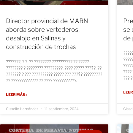
Director provincial de MARN
Pre
aborda sobre vertederos,
se 
desalojo en Salinas y
de 
construcción de trochas
?????
?????
???????, ?.?. ?? ???????? ?????????? ?? ?????
?????
???????? ? ???????? ?????????, ???? ????? ????́?, ??
???? 
???????́ ? ??? ?????????? ????? ??? ????́? ?????????
??? ?
?? ????????????? ?? ???? ??????????́?.
LEER
LEER MÁS »
Gisselle Hernández
11 septiembre, 2024
Gisse