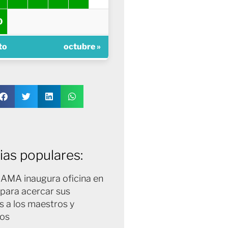
0
to
octubre »
ias populares:
MA inaugura oficina en
 para acercar sus
s a los maestros y
dos