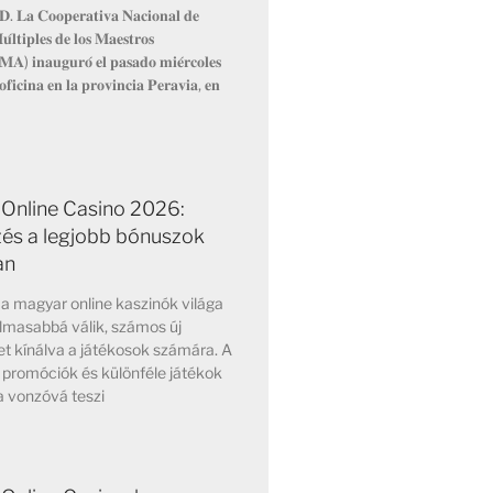
𝐃. 𝐋𝐚 𝐂𝐨𝐨𝐩𝐞𝐫𝐚𝐭𝐢𝐯𝐚 𝐍𝐚𝐜𝐢𝐨𝐧𝐚𝐥 𝐝𝐞
𝐮́𝐥𝐭𝐢𝐩𝐥𝐞𝐬 𝐝𝐞 𝐥𝐨𝐬 𝐌𝐚𝐞𝐬𝐭𝐫𝐨𝐬
 𝐢𝐧𝐚𝐮𝐠𝐮𝐫𝐨́ 𝐞𝐥 𝐩𝐚𝐬𝐚𝐝𝐨 𝐦𝐢𝐞́𝐫𝐜𝐨𝐥𝐞𝐬
𝐟𝐢𝐜𝐢𝐧𝐚 𝐞𝐧 𝐥𝐚 𝐩𝐫𝐨𝐯𝐢𝐧𝐜𝐢𝐚 𝐏𝐞𝐫𝐚𝐯𝐢𝐚, 𝐞𝐧
Online Casino 2026:
zés a legjobb bónuszok
an
a magyar online kaszinók világa
lmasabbá válik, számos új
t kínálva a játékosok számára. A
 promóciók és különféle játékok
a vonzóvá teszi