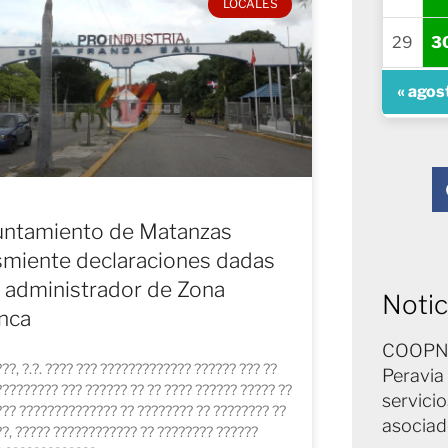
LOCALES
29
3
« agos
untamiento de Matanzas
miente declaraciones dadas
 administrador de Zona
Notic
nca
COOPNA
??, ?.?. ???? ??? ????????????? ?????? ??? ??
Peravia
???????? ??? ?????? ?? ?? ???? ?????? ????? ??
servicio
?? ?????????????? ?? ???????? ?? ???????? ??
asocia
?, ????? ???????????? ?? ???????? ??????