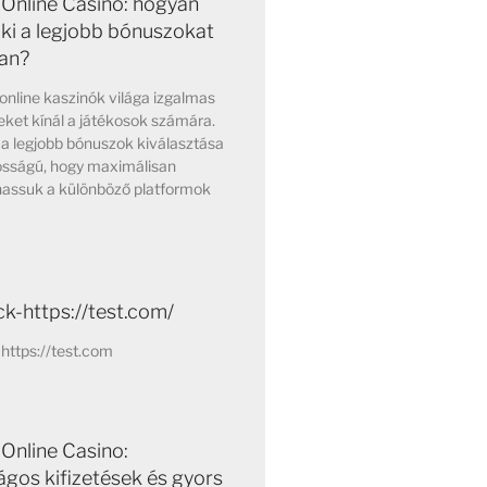
Online Casino: hogyan
 ki a legjobb bónuszokat
an?
nline kaszinók világa izgalmas
ket kínál a játékosok számára.
a legjobb bónuszok kiválasztása
osságú, hogy maximálisan
hassuk a különböző platformok
k-https://test.com/
https://test.com
Online Casino:
ágos kifizetések és gyors