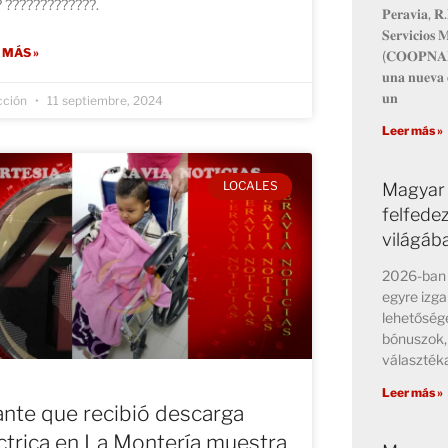
 ?????????????.
𝐏𝐞𝐫𝐚𝐯𝐢𝐚, 𝐑.
𝐒𝐞𝐫𝐯𝐢𝐜𝐢𝐨𝐬 𝐌
 MÁS »
(𝐂𝐎𝐎𝐏𝐍𝐀𝐌𝐀)
𝐮𝐧𝐚 𝐧𝐮𝐞𝐯𝐚 𝐨
𝐮𝐧
cción
11 septiembre, 2024
Leer más »
LOCALES
Magyar 
felfede
világáb
2026-ban 
egyre izga
lehetősége
bónuszok,
választék
Leer más »
ante que recibió descarga
ctrica en La Montería muestra