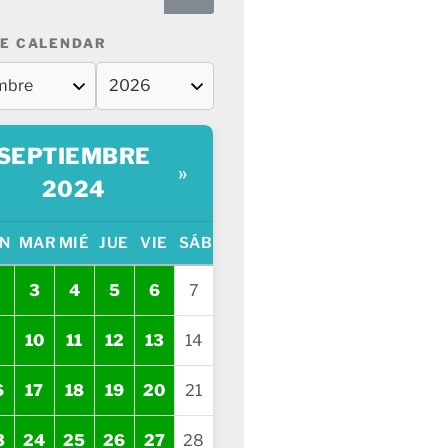
E CALENDAR
SEPTIEMBRE
»
2024
N
MAR
MIÉ
JUE
VIE
SÁB
3
4
5
6
7
10
11
12
13
14
6
17
18
19
20
21
3
24
25
26
27
28