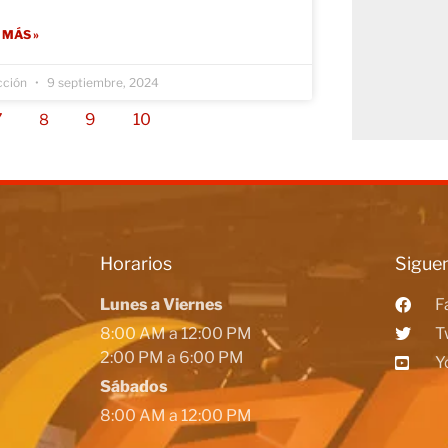
 MÁS »
cción
9 septiembre, 2024
7
9
10
8
Horarios
Siguen
Lunes a Viernes
F
8:00 AM a 12:00 PM
T
2:00 PM a 6:00 PM
Y
Sábados
8:00 AM a 12:00 PM