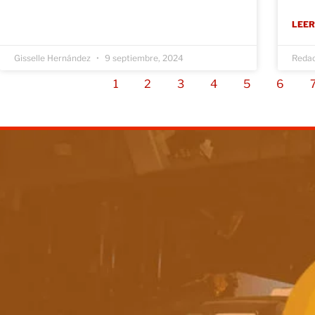
LEER
Gisselle Hernández
9 septiembre, 2024
Reda
1
2
3
4
5
6