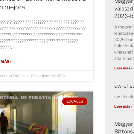
Magyar 
n mejora
válaszd
2026-b
??, ?.?. ????? ??????????? ?? ???? ??? ???̃? ??
A magyar o
??̃?? ??? ???? ?????? ?? ???? ????????????? ??
lehetősége
?????-?? ???????́?, ?????????? ???????? ???
2026-ban 
?????́ ????????????? ??? ?́??? ?? ????????
kulcsfont
??????.
kihasznál
által kínált
 MÁS »
Leer más »
na Lora Perello
10 septiembre, 2024
cw-chec
cw-check 
LOCALES
Leer más »
Magyar 
Biztons