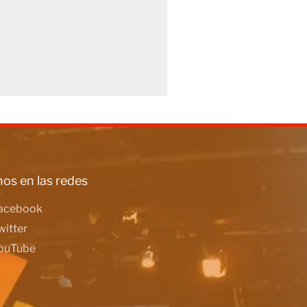
os en las redes
acebook
witter
ouTube