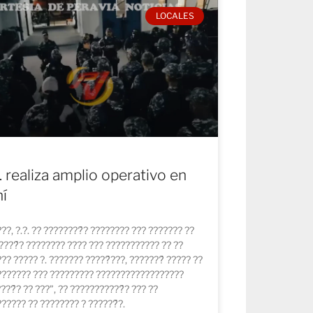
LOCALES
. realiza amplio operativo en
í
??, ?.?. ?? ????????́? ???????? ??? ??????? ??
????́? ???????? ???? ??? ??????????? ?? ??
?? ????? ?. ??????? ?????́???, ???????́ ????? ??
??????? ??? ????????? ??????????????????
???́? ?? ???”, ?? ???????????́? ??? ??
????? ?? ???????? ? ??????́?.