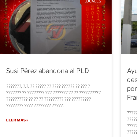
LOCALES
Susi Pérez abandona el PLD
Ay
des
???????, ?.?. ?? ????? ?? ???? ?????? ?? ??? ?
por
??????? ?? ???????? ??? ??????? ?? ?? ?????????́?
Fra
?????????? ?? ?? ?? ????????? ??? ?????????
???????? ???? ???????? ??́???.
?????
?????
LEER MÁS »
?????
?????