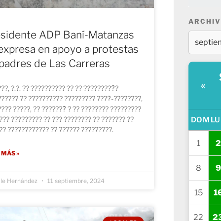
ARCHIV
sidente ADP Baní-Matanzas
expresa en apoyo a protestas
padres de Las Carreras
«
??, ?.?. ?? ?????????? ?? ?? ?????????́?
????? ?? ?????????? ????????? ????́-????????,
??? ?????, ?? ???????́ ? ?? ???????? ?????????
??? ????????? ?? ??? ???????? ?? ??????? ??
DOM
LU
?? ???????????? ?? ?????? ?????????.
1
2
 MÁS »
8
9
lle Hernández
11 septiembre, 2024
15
1
22
2