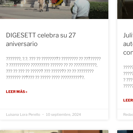
DIGESETT celebra su 27
Jul
aniversario
aut
co
???????, ?.?. ??? ?? ????????́? ???????? ?? ???́?????
? ?????????? ????????? ?????? ?? ?? ???????????,
?????
??? ?? ??? ?? ??????́ ??? ??????́? ?? ?? ????????
?????
??????? ???̃??? ?? ????? ???? ??????????́?.
? ???
?????
LEER MÁS »
LEER
Luisana Lora Perello
10 septiembre, 2024
Reda