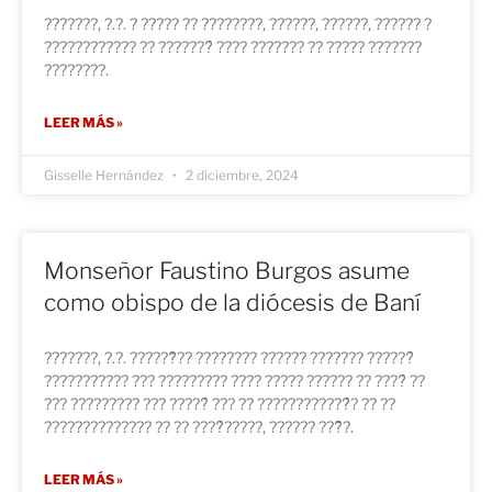
???????, ?.?. ? ????? ?? ????????, ??????, ??????, ?????? ?
???????????? ?? ???????́ ???? ??????? ?? ????? ???????
????????.
LEER MÁS »
Gisselle Hernández
2 diciembre, 2024
Monseñor Faustino Burgos asume
como obispo de la diócesis de Baní
???????, ?.?. ??????̃?? ???????? ?????? ??????? ??????́
??????????? ??? ????????? ???? ????? ?????? ?? ????́ ??
??? ????????? ??? ?????́ ??? ?? ????????????́? ?? ??
?????????????? ?? ?? ????́?????, ?????? ???̃?.
LEER MÁS »