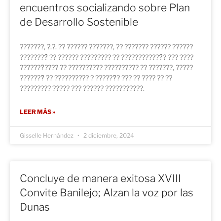
encuentros socializando sobre Plan
de Desarrollo Sostenible
???????, ?.?. ?? ?????? ???????, ?? ??????? ?????? ??????
????????́ ?? ?????? ????????? ?? ????????????́? ??? ????
???????́???? ?? ?????????? ?????????? ?? ???????, ?????
???????́ ?? ?????????? ? ??????́? ??? ?? ???? ?? ??
????????? ????? ??? ?????? ???????????.
LEER MÁS »
Gisselle Hernández
2 diciembre, 2024
Concluye de manera exitosa XVIII
Convite Banilejo; Alzan la voz por las
Dunas