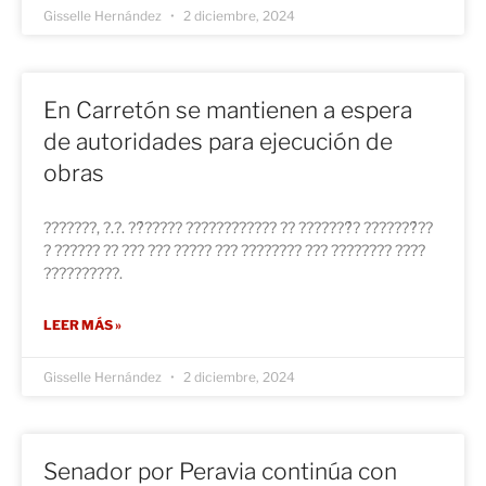
Gisselle Hernández
2 diciembre, 2024
En Carretón se mantienen a espera
de autoridades para ejecución de
obras
???????, ?.?. ??́????? ???????????? ?? ???????́? ???????́??
? ?????? ?? ??? ??? ????? ??? ???????? ??? ???????? ????
??????????.
LEER MÁS »
Gisselle Hernández
2 diciembre, 2024
Senador por Peravia continúa con