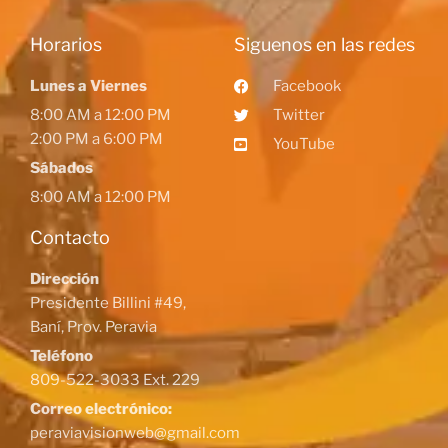
Horarios
Siguenos en las redes
Lunes a Viernes
Facebook
8:00 AM a 12:00 PM
Twitter
2:00 PM a 6:00 PM
YouTube
Sábados
8:00 AM a 12:00 PM
Contacto
Dirección
Presidente Billini #49,
Baní, Prov. Peravia
Teléfono
809-522-3033 Ext. 229
Correo electrónico:
peraviavisionweb@gmail.com