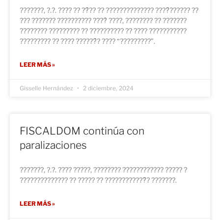
???????, ?.?. ???? ?? ??́?? ?? ?????????????? ????́?????? ??
??? ??????? ?????????? ????́ ????, ???????? ?? ???????
???????? ????????? ?? ?????????? ?? ???? ???????????
????????? ?? ???? ??????́? ???? “?????????”.
LEER MÁS »
Gisselle Hernández
2 diciembre, 2024
FISCALDOM continúa con
paralizaciones
???????, ?.?. ???? ?????, ???????? ???????????? ????? ?
?????????????? ?? ????? ?? ????????????́? ???????.
LEER MÁS »