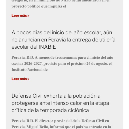
𝐩𝐫𝐨𝐲𝐞𝐜𝐭𝐨 𝐩𝐨𝐥𝐢́𝐭𝐢𝐜𝐨 𝐪𝐮𝐞 𝐢𝐦𝐩𝐮𝐥𝐬𝐚 𝐞𝐥
Leer más »
A pocos días del inicio del año escolar, aún
no anuncian en Peravia la entrega de utilería
escolar del INABIE
𝐏𝐞𝐫𝐚𝐯𝐢𝐚, 𝐑.𝐃. 𝐀 𝐦𝐞𝐧𝐨𝐬 𝐝𝐞 𝐭𝐫𝐞𝐬 𝐬𝐞𝐦𝐚𝐧𝐚𝐬 𝐩𝐚𝐫𝐚 𝐞𝐥 𝐢𝐧𝐢𝐜𝐢𝐨 𝐝𝐞𝐥 𝐚𝐧̃𝐨
𝐞𝐬𝐜𝐨𝐥𝐚𝐫 𝟐𝟎𝟐𝟔-𝟐𝟎𝟐𝟕, 𝐩𝐫𝐞𝐯𝐢𝐬𝐭𝐨 𝐩𝐚𝐫𝐚 𝐞𝐥 𝐩𝐫𝐨́𝐱𝐢𝐦𝐨 𝟐𝟒 𝐝𝐞 𝐚𝐠𝐨𝐬𝐭𝐨, 𝐞𝐥
𝐈𝐧𝐬𝐭𝐢𝐭𝐮𝐭𝐨 𝐍𝐚𝐜𝐢𝐨𝐧𝐚𝐥 𝐝𝐞
Leer más »
Defensa Civil exhorta a la población a
protegerse ante intenso calor en la etapa
crítica de la temporada ciclónica
𝐏𝐞𝐫𝐚𝐯𝐢𝐚, 𝐑.𝐃. 𝐄𝐥 𝐝𝐢𝐫𝐞𝐜𝐭𝐨𝐫 𝐩𝐫𝐨𝐯𝐢𝐧𝐜𝐢𝐚𝐥 𝐝𝐞 𝐥𝐚 𝐃𝐞𝐟𝐞𝐧𝐬𝐚 𝐂𝐢𝐯𝐢𝐥 𝐞𝐧
𝐏𝐞𝐫𝐚𝐯𝐢𝐚, 𝐌𝐢𝐠𝐮𝐞𝐥 𝐁𝐞𝐥𝐥𝐨, 𝐢𝐧𝐟𝐨𝐫𝐦𝐨́ 𝐪𝐮𝐞 𝐞𝐥 𝐩𝐚𝐢́𝐬 𝐡𝐚 𝐞𝐧𝐭𝐫𝐚𝐝𝐨 𝐞𝐧 𝐥𝐚