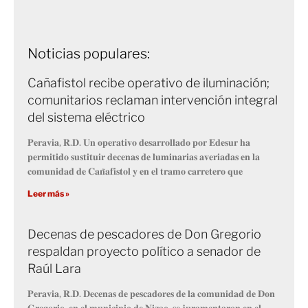
Noticias populares:
Cañafistol recibe operativo de iluminación;
comunitarios reclaman intervención integral
del sistema eléctrico
𝐏𝐞𝐫𝐚𝐯𝐢𝐚, 𝐑.𝐃. 𝐔𝐧 𝐨𝐩𝐞𝐫𝐚𝐭𝐢𝐯𝐨 𝐝𝐞𝐬𝐚𝐫𝐫𝐨𝐥𝐥𝐚𝐝𝐨 𝐩𝐨𝐫 𝐄𝐝𝐞𝐬𝐮𝐫 𝐡𝐚
𝐩𝐞𝐫𝐦𝐢𝐭𝐢𝐝𝐨 𝐬𝐮𝐬𝐭𝐢𝐭𝐮𝐢𝐫 𝐝𝐞𝐜𝐞𝐧𝐚𝐬 𝐝𝐞 𝐥𝐮𝐦𝐢𝐧𝐚𝐫𝐢𝐚𝐬 𝐚𝐯𝐞𝐫𝐢𝐚𝐝𝐚𝐬 𝐞𝐧 𝐥𝐚
𝐜𝐨𝐦𝐮𝐧𝐢𝐝𝐚𝐝 𝐝𝐞 𝐂𝐚𝐧̃𝐚𝐟𝐢𝐬𝐭𝐨𝐥 𝐲 𝐞𝐧 𝐞𝐥 𝐭𝐫𝐚𝐦𝐨 𝐜𝐚𝐫𝐫𝐞𝐭𝐞𝐫𝐨 𝐪𝐮𝐞
Leer más »
Decenas de pescadores de Don Gregorio
respaldan proyecto político a senador de
Raúl Lara
𝐏𝐞𝐫𝐚𝐯𝐢𝐚, 𝐑.𝐃. 𝐃𝐞𝐜𝐞𝐧𝐚𝐬 𝐝𝐞 𝐩𝐞𝐬𝐜𝐚𝐝𝐨𝐫𝐞𝐬 𝐝𝐞 𝐥𝐚 𝐜𝐨𝐦𝐮𝐧𝐢𝐝𝐚𝐝 𝐝𝐞 𝐃𝐨𝐧
𝐆𝐫𝐞𝐠𝐨𝐫𝐢𝐨, 𝐞𝐧 𝐞𝐥 𝐦𝐮𝐧𝐢𝐜𝐢𝐩𝐢𝐨 𝐝𝐞 𝐍𝐢𝐳𝐚𝐨, 𝐬𝐞 𝐣𝐮𝐫𝐚𝐦𝐞𝐧𝐭𝐚𝐫𝐨𝐧 𝐞𝐧 𝐞𝐥