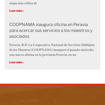
𝐞𝐭𝐚𝐩𝐚 𝐦𝐚́𝐬 𝐜𝐫𝐢́𝐭𝐢𝐜𝐚 𝐝𝐞
Leer más »
COOPNAMA inaugura oficina en Peravia
para acercar sus servicios a los maestros y
asociados
𝐏𝐞𝐫𝐚𝐯𝐢𝐚, 𝐑.𝐃. 𝐋𝐚 𝐂𝐨𝐨𝐩𝐞𝐫𝐚𝐭𝐢𝐯𝐚 𝐍𝐚𝐜𝐢𝐨𝐧𝐚𝐥 𝐝𝐞 𝐒𝐞𝐫𝐯𝐢𝐜𝐢𝐨𝐬 𝐌𝐮́𝐥𝐭𝐢𝐩𝐥𝐞𝐬
𝐝𝐞 𝐥𝐨𝐬 𝐌𝐚𝐞𝐬𝐭𝐫𝐨𝐬 (𝐂𝐎𝐎𝐏𝐍𝐀𝐌𝐀) 𝐢𝐧𝐚𝐮𝐠𝐮𝐫𝐨́ 𝐞𝐥 𝐩𝐚𝐬𝐚𝐝𝐨 𝐦𝐢𝐞́𝐫𝐜𝐨𝐥𝐞𝐬
𝐮𝐧𝐚 𝐧𝐮𝐞𝐯𝐚 𝐨𝐟𝐢𝐜𝐢𝐧𝐚 𝐞𝐧 𝐥𝐚 𝐩𝐫𝐨𝐯𝐢𝐧𝐜𝐢𝐚 𝐏𝐞𝐫𝐚𝐯𝐢𝐚, 𝐞𝐧 𝐮𝐧
Leer más »