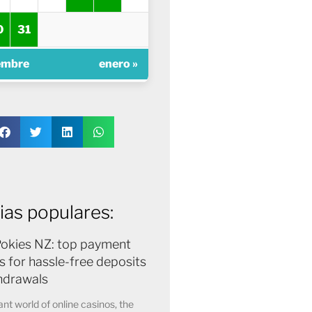
0
31
embre
enero »
ias populares:
Pokies NZ: top payment
 for hassle-free deposits
hdrawals
ant world of online casinos, the