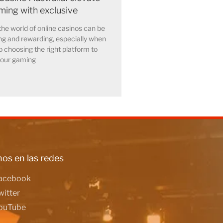
ming with exclusive
the world of online casinos can be
ling and rewarding, especially when
o choosing the right platform to
our gaming
os en las redes
acebook
witter
ouTube