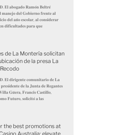
𝐃. 𝐄𝐥 𝐚𝐛𝐨𝐠𝐚𝐝𝐨 𝐑𝐚𝐦𝐨́𝐧 𝐁𝐞𝐥𝐭𝐫𝐞́
𝐞𝐥 𝐦𝐚𝐧𝐞𝐣𝐨 𝐝𝐞𝐥 𝐆𝐨𝐛𝐢𝐞𝐫𝐧𝐨 𝐟𝐫𝐞𝐧𝐭𝐞 𝐚𝐥
𝐜𝐢𝐨 𝐝𝐞𝐥 𝐚𝐧̃𝐨 𝐞𝐬𝐜𝐨𝐥𝐚𝐫, 𝐚𝐥 𝐜𝐨𝐧𝐬𝐢𝐝𝐞𝐫𝐚𝐫
𝐞𝐧 𝐝𝐢𝐟𝐢𝐜𝐮𝐥𝐭𝐚𝐝𝐞𝐬 𝐩𝐚𝐫𝐚 𝐪𝐮𝐞
s de La Montería solicitan
ubicación de la presa La
 Recodo
𝐃. 𝐄𝐥 𝐝𝐢𝐫𝐢𝐠𝐞𝐧𝐭𝐞 𝐜𝐨𝐦𝐮𝐧𝐢𝐭𝐚𝐫𝐢𝐨 𝐝𝐞 𝐋𝐚
 𝐩𝐫𝐞𝐬𝐢𝐝𝐞𝐧𝐭𝐞 𝐝𝐞 𝐥𝐚 𝐉𝐮𝐧𝐭𝐚 𝐝𝐞 𝐑𝐞𝐠𝐚𝐧𝐭𝐞𝐬
𝐢𝐥𝐥𝐚 𝐆𝐮̈𝐞𝐫𝐚, 𝐅𝐫𝐚𝐧𝐜𝐢𝐬 𝐂𝐚𝐬𝐭𝐢𝐥𝐥𝐨,
𝐦𝐨 𝐅𝐮𝐭𝐮𝐫𝐨, 𝐬𝐨𝐥𝐢𝐜𝐢𝐭𝐨́ 𝐚 𝐥𝐚𝐬
r the best promotions at
Casino Australia: elevate