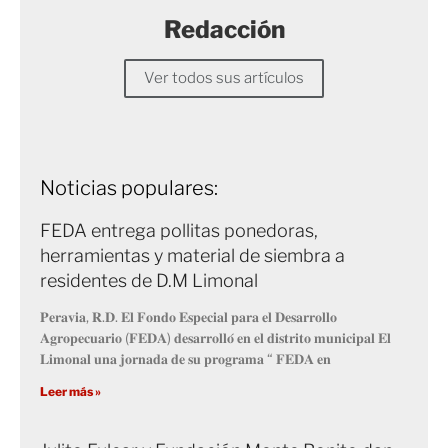
Redacción
Ver todos sus artículos
Noticias populares:
FEDA entrega pollitas ponedoras,
herramientas y material de siembra a
residentes de D.M Limonal
𝐏𝐞𝐫𝐚𝐯𝐢𝐚, 𝐑.𝐃. 𝐄𝐥 𝐅𝐨𝐧𝐝𝐨 𝐄𝐬𝐩𝐞𝐜𝐢𝐚𝐥 𝐩𝐚𝐫𝐚 𝐞𝐥 𝐃𝐞𝐬𝐚𝐫𝐫𝐨𝐥𝐥𝐨
𝐀𝐠𝐫𝐨𝐩𝐞𝐜𝐮𝐚𝐫𝐢𝐨 (𝐅𝐄𝐃𝐀) 𝐝𝐞𝐬𝐚𝐫𝐫𝐨𝐥𝐥𝐨́ 𝐞𝐧 𝐞𝐥 𝐝𝐢𝐬𝐭𝐫𝐢𝐭𝐨 𝐦𝐮𝐧𝐢𝐜𝐢𝐩𝐚𝐥 𝐄𝐥
𝐋𝐢𝐦𝐨𝐧𝐚𝐥 𝐮𝐧𝐚 𝐣𝐨𝐫𝐧𝐚𝐝𝐚 𝐝𝐞 𝐬𝐮 𝐩𝐫𝐨𝐠𝐫𝐚𝐦𝐚 “ 𝐅𝐄𝐃𝐀 𝐞𝐧
Leer más »