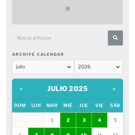
ARCHIVE CALENDAR
JULIO 2025
«
»
DOM
LUN
MAR
MIÉ
JUE
VIE
SÁB
1
2
3
4
5