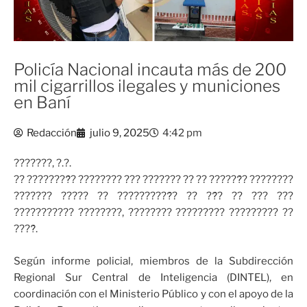
Policía Nacional incauta más de 200
mil cigarrillos ilegales y municiones
en Baní
Redacción
julio 9, 2025
4:42 pm
???????, ?.?.
?? ????????́? ???????? ??? ??????? ?? ?? ??????́? ????????
??????? ????? ?? ??????????́? ?? ??́? ?? ??? ???
??????????? ????????, ???????? ????????? ????????? ??
????́.
Según informe policial, miembros de la Subdirección
Regional Sur Central de Inteligencia (DINTEL), en
coordinación con el Ministerio Público y con el apoyo de la