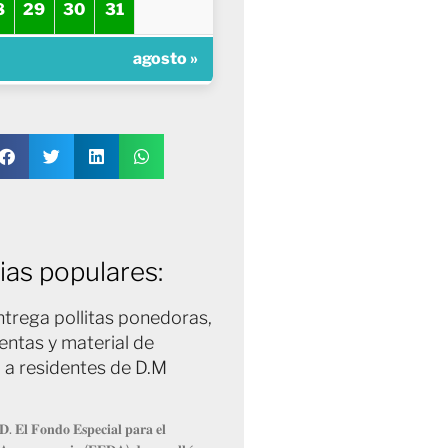
8
29
30
31
agosto »
ias populares:
trega pollitas ponedoras,
entas y material de
 a residentes de D.M
𝐃. 𝐄𝐥 𝐅𝐨𝐧𝐝𝐨 𝐄𝐬𝐩𝐞𝐜𝐢𝐚𝐥 𝐩𝐚𝐫𝐚 𝐞𝐥