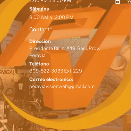
2:00 PM a 6:00 PM
Y
Sábados
8:00 AM a 12:00 PM
Contacto
Dirección
Presidente Billini #49, Baní, Prov.
Peravia
Teléfono
809-522-3033 Ext. 229
Correo electrónico:
peraviavisionweb@gmail.com