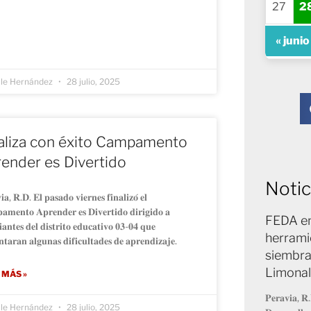
27
2
« junio
lle Hernández
28 julio, 2025
aliza con éxito Campamento
ender es Divertido
Notic
𝐢𝐚, 𝐑.𝐃. 𝐄𝐥 𝐩𝐚𝐬𝐚𝐝𝐨 𝐯𝐢𝐞𝐫𝐧𝐞𝐬 𝐟𝐢𝐧𝐚𝐥𝐢𝐳𝐨́ 𝐞𝐥
𝐦𝐞𝐧𝐭𝐨 𝐀𝐩𝐫𝐞𝐧𝐝𝐞𝐫 𝐞𝐬 𝐃𝐢𝐯𝐞𝐫𝐭𝐢𝐝𝐨 𝐝𝐢𝐫𝐢𝐠𝐢𝐝𝐨 𝐚
FEDA en
𝐢𝐚𝐧𝐭𝐞𝐬 𝐝𝐞𝐥 𝐝𝐢𝐬𝐭𝐫𝐢𝐭𝐨 𝐞𝐝𝐮𝐜𝐚𝐭𝐢𝐯𝐨 𝟎𝟑-𝟎𝟒 𝐪𝐮𝐞
herrami
𝐧𝐭𝐚𝐫𝐚𝐧 𝐚𝐥𝐠𝐮𝐧𝐚𝐬 𝐝𝐢𝐟𝐢𝐜𝐮𝐥𝐭𝐚𝐝𝐞𝐬 𝐝𝐞 𝐚𝐩𝐫𝐞𝐧𝐝𝐢𝐳𝐚𝐣𝐞.
siembra
Limonal
 MÁS »
𝐏𝐞𝐫𝐚𝐯𝐢𝐚, 𝐑.
lle Hernández
28 julio, 2025