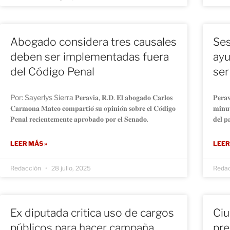
Abogado considera tres causales
Ses
deben ser implementadas fuera
ayu
del Código Penal
ser
Por: Sayerlys Sierra 𝐏𝐞𝐫𝐚𝐯𝐢𝐚, 𝐑.𝐃. 𝐄𝐥 𝐚𝐛𝐨𝐠𝐚𝐝𝐨 𝐂𝐚𝐫𝐥𝐨𝐬
𝐏𝐞𝐫𝐚𝐯
𝐂𝐚𝐫𝐦𝐨𝐧𝐚 𝐌𝐚𝐭𝐞𝐨 𝐜𝐨𝐦𝐩𝐚𝐫𝐭𝐢𝐨́ 𝐬𝐮 𝐨𝐩𝐢𝐧𝐢𝐨́𝐧 𝐬𝐨𝐛𝐫𝐞 𝐞𝐥 𝐂𝐨́𝐝𝐢𝐠𝐨
𝐦𝐢𝐧𝐮𝐭
𝐏𝐞𝐧𝐚𝐥 𝐫𝐞𝐜𝐢𝐞𝐧𝐭𝐞𝐦𝐞𝐧𝐭𝐞 𝐚𝐩𝐫𝐨𝐛𝐚𝐝𝐨 𝐩𝐨𝐫 𝐞𝐥 𝐒𝐞𝐧𝐚𝐝𝐨.
𝐝𝐞𝐥 𝐩
LEER MÁS »
LEER
Redacción
28 julio, 2025
Reda
Ex diputada critica uso de cargos
Ciu
públicos para hacer campaña
pre