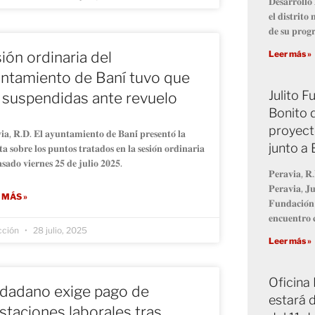
𝐃𝐞𝐬𝐚𝐫𝐫𝐨𝐥𝐥
𝐞𝐥 𝐝𝐢𝐬𝐭𝐫𝐢𝐭
𝐝𝐞 𝐬𝐮 𝐩𝐫𝐨
Leer más »
ión ordinaria del
ntamiento de Baní tuvo que
Julito 
 suspendidas ante revuelo
Bonito 
proyect
𝐢𝐚, 𝐑.𝐃. 𝐄𝐥 𝐚𝐲𝐮𝐧𝐭𝐚𝐦𝐢𝐞𝐧𝐭𝐨 𝐝𝐞 𝐁𝐚𝐧𝐢́ 𝐩𝐫𝐞𝐬𝐞𝐧𝐭𝐨́ 𝐥𝐚
junto a
𝐚 𝐬𝐨𝐛𝐫𝐞 𝐥𝐨𝐬 𝐩𝐮𝐧𝐭𝐨𝐬 𝐭𝐫𝐚𝐭𝐚𝐝𝐨𝐬 𝐞𝐧 𝐥𝐚 𝐬𝐞𝐬𝐢𝐨́𝐧 𝐨𝐫𝐝𝐢𝐧𝐚𝐫𝐢𝐚
𝐬𝐚𝐝𝐨 𝐯𝐢𝐞𝐫𝐧𝐞𝐬 𝟐𝟓 𝐝𝐞 𝐣𝐮𝐥𝐢𝐨 𝟐𝟎𝟐𝟓.
𝐏𝐞𝐫𝐚𝐯𝐢𝐚, 𝐑.
𝐏𝐞𝐫𝐚𝐯𝐢𝐚, 𝐉𝐮
 MÁS »
𝐅𝐮𝐧𝐝𝐚𝐜𝐢𝐨́𝐧
𝐞𝐧𝐜𝐮𝐞𝐧𝐭𝐫𝐨 𝐜
cción
28 julio, 2025
Leer más »
Oficina
dadano exige pago de
estará d
staciones laborales tras