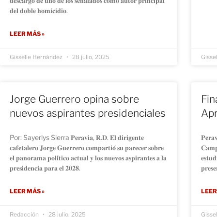
𝐝𝐞𝐬𝐜𝐚𝐫𝐠𝐨 𝐝𝐞 𝐮𝐧𝐨 𝐝𝐞 𝐥𝐨𝐬 𝐬𝐞𝐧̃𝐚𝐥𝐚𝐝𝐨𝐬 𝐜𝐨𝐦𝐨 𝐚𝐮𝐭𝐨𝐫 𝐩𝐫𝐢𝐧𝐜𝐢𝐩𝐚𝐥
𝐝𝐞𝐥 𝐝𝐨𝐛𝐥𝐞 𝐡𝐨𝐦𝐢𝐜𝐢𝐝𝐢𝐨.
LEER MÁS »
Gisselle Hernández
28 julio, 2025
Gisse
Jorge Guerrero opina sobre
Fin
nuevos aspirantes presidenciales
Apr
Por: Sayerlys Sierra 𝐏𝐞𝐫𝐚𝐯𝐢𝐚, 𝐑.𝐃. 𝐄𝐥 𝐝𝐢𝐫𝐢𝐠𝐞𝐧𝐭𝐞
𝐏𝐞𝐫𝐚𝐯
𝐜𝐚𝐟𝐞𝐭𝐚𝐥𝐞𝐫𝐨 𝐉𝐨𝐫𝐠𝐞 𝐆𝐮𝐞𝐫𝐫𝐞𝐫𝐨 𝐜𝐨𝐦𝐩𝐚𝐫𝐭𝐢𝐨́ 𝐬𝐮 𝐩𝐚𝐫𝐞𝐜𝐞𝐫 𝐬𝐨𝐛𝐫𝐞
𝐂𝐚𝐦𝐩
𝐞𝐥 𝐩𝐚𝐧𝐨𝐫𝐚𝐦𝐚 𝐩𝐨𝐥𝐢́𝐭𝐢𝐜𝐨 𝐚𝐜𝐭𝐮𝐚𝐥 𝐲 𝐥𝐨𝐬 𝐧𝐮𝐞𝐯𝐨𝐬 𝐚𝐬𝐩𝐢𝐫𝐚𝐧𝐭𝐞𝐬 𝐚 𝐥𝐚
𝐞𝐬𝐭𝐮𝐝
𝐩𝐫𝐞𝐬𝐢𝐝𝐞𝐧𝐜𝐢𝐚 𝐩𝐚𝐫𝐚 𝐞𝐥 𝟐𝟎𝟐𝟖.
𝐩𝐫𝐞𝐬𝐞
LEER MÁS »
LEER
Redacción
28 julio, 2025
Gisse