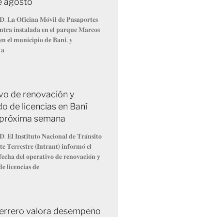
de agosto
𝐃. 𝐋𝐚 𝐎𝐟𝐢𝐜𝐢𝐧𝐚 𝐌𝐨́𝐯𝐢𝐥 𝐝𝐞 𝐏𝐚𝐬𝐚𝐩𝐨𝐫𝐭𝐞𝐬
𝐧𝐭𝐫𝐚 𝐢𝐧𝐬𝐭𝐚𝐥𝐚𝐝𝐚 𝐞𝐧 𝐞𝐥 𝐩𝐚𝐫𝐪𝐮𝐞 𝐌𝐚𝐫𝐜𝐨𝐬
𝐧 𝐞𝐥 𝐦𝐮𝐧𝐢𝐜𝐢𝐩𝐢𝐨 𝐝𝐞 𝐁𝐚𝐧𝐢́, 𝐲
 𝐚
vo de renovación y
o de licencias en Baní
la próxima semana
. 𝐄𝐥 𝐈𝐧𝐬𝐭𝐢𝐭𝐮𝐭𝐨 𝐍𝐚𝐜𝐢𝐨𝐧𝐚𝐥 𝐝𝐞 𝐓𝐫𝐚́𝐧𝐬𝐢𝐭𝐨
𝐞 𝐓𝐞𝐫𝐫𝐞𝐬𝐭𝐫𝐞 (𝐈𝐧𝐭𝐫𝐚𝐧𝐭) 𝐢𝐧𝐟𝐨𝐫𝐦𝐨́ 𝐞𝐥
𝐞𝐜𝐡𝐚 𝐝𝐞𝐥 𝐨𝐩𝐞𝐫𝐚𝐭𝐢𝐯𝐨 𝐝𝐞 𝐫𝐞𝐧𝐨𝐯𝐚𝐜𝐢𝐨́𝐧 𝐲
𝐞 𝐥𝐢𝐜𝐞𝐧𝐜𝐢𝐚𝐬 𝐝𝐞
errero valora desempeño