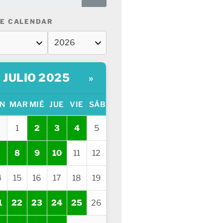
E CALENDAR
JULIO 2025
»
N
MAR
MIÉ
JUE
VIE
SÁB
1
2
3
4
5
8
9
10
11
12
4
15
16
17
18
19
1
22
23
24
25
26