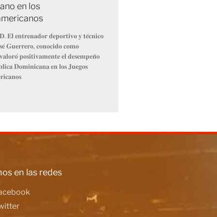
ano en los
americanos
. 𝐄𝐥 𝐞𝐧𝐭𝐫𝐞𝐧𝐚𝐝𝐨𝐫 𝐝𝐞𝐩𝐨𝐫𝐭𝐢𝐯𝐨 𝐲 𝐭𝐞́𝐜𝐧𝐢𝐜𝐨
𝐨𝐬𝐞́ 𝐆𝐮𝐞𝐫𝐫𝐞𝐫𝐨, 𝐜𝐨𝐧𝐨𝐜𝐢𝐝𝐨 𝐜𝐨𝐦𝐨
𝐥𝐨𝐫𝐨́ 𝐩𝐨𝐬𝐢𝐭𝐢𝐯𝐚𝐦𝐞𝐧𝐭𝐞 𝐞𝐥 𝐝𝐞𝐬𝐞𝐦𝐩𝐞𝐧̃𝐨
𝐥𝐢𝐜𝐚 𝐃𝐨𝐦𝐢𝐧𝐢𝐜𝐚𝐧𝐚 𝐞𝐧 𝐥𝐨𝐬 𝐉𝐮𝐞𝐠𝐨𝐬
𝐢𝐜𝐚𝐧𝐨𝐬
os en las redes
acebook
witter