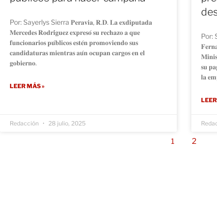
de
Por: Sayerlys Sierra 𝐏𝐞𝐫𝐚𝐯𝐢𝐚, 𝐑.𝐃. 𝐋𝐚 𝐞𝐱𝐝𝐢𝐩𝐮𝐭𝐚𝐝𝐚
𝐌𝐞𝐫𝐜𝐞𝐝𝐞𝐬 𝐑𝐨𝐝𝐫𝐢́𝐠𝐮𝐞𝐳 𝐞𝐱𝐩𝐫𝐞𝐬𝐨́ 𝐬𝐮 𝐫𝐞𝐜𝐡𝐚𝐳𝐨 𝐚 𝐪𝐮𝐞
Por: Say
𝐟𝐮𝐧𝐜𝐢𝐨𝐧𝐚𝐫𝐢𝐨𝐬 𝐩𝐮́𝐛𝐥𝐢𝐜𝐨𝐬 𝐞𝐬𝐭𝐞́𝐧 𝐩𝐫𝐨𝐦𝐨𝐯𝐢𝐞𝐧𝐝𝐨 𝐬𝐮𝐬
𝐅𝐞𝐫𝐧
𝐜𝐚𝐧𝐝𝐢𝐝𝐚𝐭𝐮𝐫𝐚𝐬 𝐦𝐢𝐞𝐧𝐭𝐫𝐚𝐬 𝐚𝐮́𝐧 𝐨𝐜𝐮𝐩𝐚𝐧 𝐜𝐚𝐫𝐠𝐨𝐬 𝐞𝐧 𝐞𝐥
𝐌𝐢𝐧𝐢𝐬
𝐠𝐨𝐛𝐢𝐞𝐫𝐧𝐨.
𝐬𝐮 𝐩𝐚
𝐥𝐚 𝐞𝐦
LEER MÁS »
LEER
Redacción
28 julio, 2025
Reda
2
1