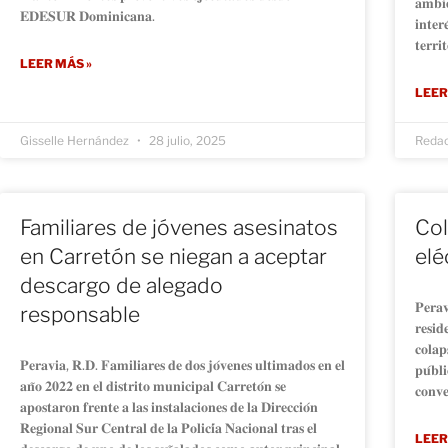
𝐚𝐦𝐛𝐢𝐞
𝐄𝐃𝐄𝐒𝐔𝐑 𝐃𝐨𝐦𝐢𝐧𝐢𝐜𝐚𝐧𝐚.
𝐢𝐧𝐭𝐞𝐫
𝐭𝐞𝐫𝐫𝐢
LEER MÁS »
LEER
Gisselle Hernández
28 julio, 2025
Reda
Familiares de jóvenes asesinatos
Col
en Carretón se niegan a aceptar
elé
descargo de alegado
𝐏𝐞𝐫𝐚𝐯
responsable
𝐫𝐞𝐬𝐢𝐝
𝐜𝐨𝐥𝐚𝐩
𝐏𝐞𝐫𝐚𝐯𝐢𝐚, 𝐑.𝐃. 𝐅𝐚𝐦𝐢𝐥𝐢𝐚𝐫𝐞𝐬 𝐝𝐞 𝐝𝐨𝐬 𝐣𝐨́𝐯𝐞𝐧𝐞𝐬 𝐮𝐥𝐭𝐢𝐦𝐚𝐝𝐨𝐬 𝐞𝐧 𝐞𝐥
𝐩𝐮́𝐛𝐥
𝐚𝐧̃𝐨 𝟐𝟎𝟐𝟐 𝐞𝐧 𝐞𝐥 𝐝𝐢𝐬𝐭𝐫𝐢𝐭𝐨 𝐦𝐮𝐧𝐢𝐜𝐢𝐩𝐚𝐥 𝐂𝐚𝐫𝐫𝐞𝐭𝐨́𝐧 𝐬𝐞
𝐜𝐨𝐧𝐯𝐞
𝐚𝐩𝐨𝐬𝐭𝐚𝐫𝐨𝐧 𝐟𝐫𝐞𝐧𝐭𝐞 𝐚 𝐥𝐚𝐬 𝐢𝐧𝐬𝐭𝐚𝐥𝐚𝐜𝐢𝐨𝐧𝐞𝐬 𝐝𝐞 𝐥𝐚 𝐃𝐢𝐫𝐞𝐜𝐜𝐢𝐨́𝐧
𝐑𝐞𝐠𝐢𝐨𝐧𝐚𝐥 𝐒𝐮𝐫 𝐂𝐞𝐧𝐭𝐫𝐚𝐥 𝐝𝐞 𝐥𝐚 𝐏𝐨𝐥𝐢𝐜𝐢́𝐚 𝐍𝐚𝐜𝐢𝐨𝐧𝐚𝐥 𝐭𝐫𝐚𝐬 𝐞𝐥
LEER