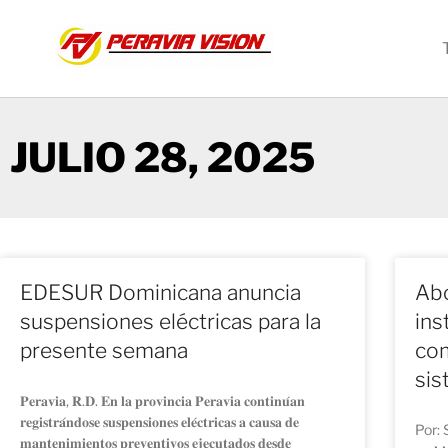
JULIO 28, 2025
EDESUR Dominicana anuncia
Abo
suspensiones eléctricas para la
ins
presente semana
com
sis
𝐏𝐞𝐫𝐚𝐯𝐢𝐚, 𝐑.𝐃. 𝐄𝐧 𝐥𝐚 𝐩𝐫𝐨𝐯𝐢𝐧𝐜𝐢𝐚 𝐏𝐞𝐫𝐚𝐯𝐢𝐚 𝐜𝐨𝐧𝐭𝐢𝐧𝐮́𝐚𝐧
𝐫𝐞𝐠𝐢𝐬𝐭𝐫𝐚́𝐧𝐝𝐨𝐬𝐞 𝐬𝐮𝐬𝐩𝐞𝐧𝐬𝐢𝐨𝐧𝐞𝐬 𝐞𝐥𝐞́𝐜𝐭𝐫𝐢𝐜𝐚𝐬 𝐚 𝐜𝐚𝐮𝐬𝐚 𝐝𝐞
Por: Sa
𝐦𝐚𝐧𝐭𝐞𝐧𝐢𝐦𝐢𝐞𝐧𝐭𝐨𝐬 𝐩𝐫𝐞𝐯𝐞𝐧𝐭𝐢𝐯𝐨𝐬 𝐞𝐣𝐞𝐜𝐮𝐭𝐚𝐝𝐨𝐬 𝐝𝐞𝐬𝐝𝐞