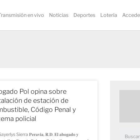
Transmisión en vivo
Noticias
Deportes
Lotería
Accede
gado Pol opina sobre
talación de estación de
bustible, Código Penal y
tema policial
yerlys Sierra 𝐏𝐞𝐫𝐚𝐯𝐢𝐚, 𝐑.𝐃. 𝐄𝐥 𝐚𝐛𝐨𝐠𝐚𝐝𝐨 𝐲