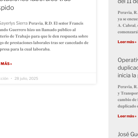
del 11 
spido
𝐏𝐞𝐫𝐚𝐯𝐢𝐚, 𝐑.
𝐲𝐚 𝐬𝐞 𝐞𝐧𝐜𝐮𝐞
erlys Sierra 𝐏𝐞𝐫𝐚𝐯𝐢𝐚, 𝐑.𝐃. 𝐄𝐥 𝐬𝐞𝐧̃𝐨𝐫 𝐅𝐫𝐚𝐧𝐜𝐢𝐬
𝐀. 𝐂𝐚𝐛𝐫𝐚𝐥, 
𝐧𝐝𝐨 𝐆𝐮𝐞𝐫𝐫𝐞𝐫𝐨 𝐡𝐢𝐳𝐨 𝐮𝐧 𝐥𝐥𝐚𝐦𝐚𝐝𝐨 𝐩𝐮́𝐛𝐥𝐢𝐜𝐨 𝐚𝐥
𝐜𝐨𝐦𝐞𝐧𝐳𝐚𝐫𝐚́
𝐭𝐞𝐫𝐢𝐨 𝐝𝐞 𝐓𝐫𝐚𝐛𝐚𝐣𝐨 𝐩𝐚𝐫𝐚 𝐪𝐮𝐞 𝐥𝐞 𝐝𝐞𝐧 𝐫𝐞𝐬𝐩𝐮𝐞𝐬𝐭𝐚 𝐬𝐨𝐛𝐫𝐞
Leer más »
𝐨 𝐝𝐞 𝐩𝐫𝐞𝐬𝐭𝐚𝐜𝐢𝐨𝐧𝐞𝐬 𝐥𝐚𝐛𝐨𝐫𝐚𝐥𝐞𝐬 𝐭𝐫𝐚𝐬 𝐬𝐞𝐫 𝐜𝐚𝐧𝐜𝐞𝐥𝐚𝐝𝐨 𝐝𝐞
𝐫𝐞𝐬𝐚 𝐩𝐚𝐫𝐚 𝐥𝐚 𝐜𝐮𝐚𝐥 𝐥𝐚𝐛𝐨𝐫𝐚𝐛𝐚.
Operati
 MÁS »
duplicad
inicia 
cción
28 julio, 2025
𝐏𝐞𝐫𝐚𝐯𝐢𝐚, 𝐑.
𝐲 𝐓𝐫𝐚𝐧𝐬𝐩𝐨𝐫
𝐜𝐚𝐦𝐛𝐢𝐨 𝐝𝐞 𝐟
𝐝𝐮𝐩𝐥𝐢𝐜𝐚𝐝𝐨 𝐝
Leer más »
José Gu