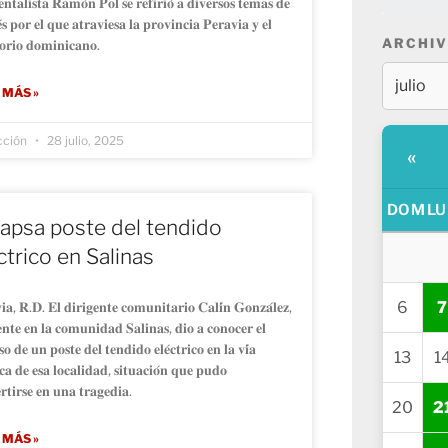
𝐧𝐭𝐚𝐥𝐢𝐬𝐭𝐚 𝐑𝐚𝐦𝐨́𝐧 𝐏𝐨𝐥 𝐬𝐞 𝐫𝐞𝐟𝐢𝐫𝐢𝐨́ 𝐚 𝐝𝐢𝐯𝐞𝐫𝐬𝐨𝐬 𝐭𝐞𝐦𝐚𝐬 𝐝𝐞
𝐞́𝐬 𝐩𝐨𝐫 𝐞𝐥 𝐪𝐮𝐞 𝐚𝐭𝐫𝐚𝐯𝐢𝐞𝐬𝐚 𝐥𝐚 𝐩𝐫𝐨𝐯𝐢𝐧𝐜𝐢𝐚 𝐏𝐞𝐫𝐚𝐯𝐢𝐚 𝐲 𝐞𝐥
ARCHIV
𝐭𝐨𝐫𝐢𝐨 𝐝𝐨𝐦𝐢𝐧𝐢𝐜𝐚𝐧𝐨.
 MÁS »
cción
28 julio, 2025
«
DOM
LU
apsa poste del tendido
ctrico en Salinas
6
7
𝐢𝐚, 𝐑.𝐃. 𝐄𝐥 𝐝𝐢𝐫𝐢𝐠𝐞𝐧𝐭𝐞 𝐜𝐨𝐦𝐮𝐧𝐢𝐭𝐚𝐫𝐢𝐨 𝐂𝐚𝐥𝐢́𝐧 𝐆𝐨𝐧𝐳𝐚́𝐥𝐞𝐳,
𝐞𝐧𝐭𝐞 𝐞𝐧 𝐥𝐚 𝐜𝐨𝐦𝐮𝐧𝐢𝐝𝐚𝐝 𝐒𝐚𝐥𝐢𝐧𝐚𝐬, 𝐝𝐢𝐨 𝐚 𝐜𝐨𝐧𝐨𝐜𝐞𝐫 𝐞𝐥
𝐬𝐨 𝐝𝐞 𝐮𝐧 𝐩𝐨𝐬𝐭𝐞 𝐝𝐞𝐥 𝐭𝐞𝐧𝐝𝐢𝐝𝐨 𝐞𝐥𝐞́𝐜𝐭𝐫𝐢𝐜𝐨 𝐞𝐧 𝐥𝐚 𝐯𝐢́𝐚
13
1
𝐜𝐚 𝐝𝐞 𝐞𝐬𝐚 𝐥𝐨𝐜𝐚𝐥𝐢𝐝𝐚𝐝, 𝐬𝐢𝐭𝐮𝐚𝐜𝐢𝐨́𝐧 𝐪𝐮𝐞 𝐩𝐮𝐝𝐨
𝐫𝐭𝐢𝐫𝐬𝐞 𝐞𝐧 𝐮𝐧𝐚 𝐭𝐫𝐚𝐠𝐞𝐝𝐢𝐚.
20
2
 MÁS »