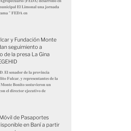
 𝐀𝐠𝐫𝐨𝐩𝐞𝐜𝐮𝐚𝐫𝐢𝐨 (𝐅𝐄𝐃𝐀) 𝐝𝐞𝐬𝐚𝐫𝐫𝐨𝐥𝐥𝐨́ 𝐞𝐧
 𝐦𝐮𝐧𝐢𝐜𝐢𝐩𝐚𝐥 𝐄𝐥 𝐋𝐢𝐦𝐨𝐧𝐚𝐥 𝐮𝐧𝐚 𝐣𝐨𝐫𝐧𝐚𝐝𝐚
𝐫𝐚𝐦𝐚 “ 𝐅𝐄𝐃𝐀 𝐞𝐧
Fulcar y Fundación Monte
dan seguimiento a
o de la presa La Gina
 EGEHID
𝐃. 𝐄𝐥 𝐬𝐞𝐧𝐚𝐝𝐨𝐫 𝐝𝐞 𝐥𝐚 𝐩𝐫𝐨𝐯𝐢𝐧𝐜𝐢𝐚
𝐢𝐭𝐨 𝐅𝐮𝐥𝐜𝐚𝐫, 𝐲 𝐫𝐞𝐩𝐫𝐞𝐬𝐞𝐧𝐭𝐚𝐧𝐭𝐞𝐬 𝐝𝐞 𝐥𝐚
 𝐌𝐨𝐧𝐭𝐞 𝐁𝐨𝐧𝐢𝐭𝐨 𝐬𝐨𝐬𝐭𝐮𝐯𝐢𝐞𝐫𝐨𝐧 𝐮𝐧
𝐨𝐧 𝐞𝐥 𝐝𝐢𝐫𝐞𝐜𝐭𝐨𝐫 𝐞𝐣𝐞𝐜𝐮𝐭𝐢𝐯𝐨 𝐝𝐞
 Móvil de Pasaportes
isponible en Baní a partir