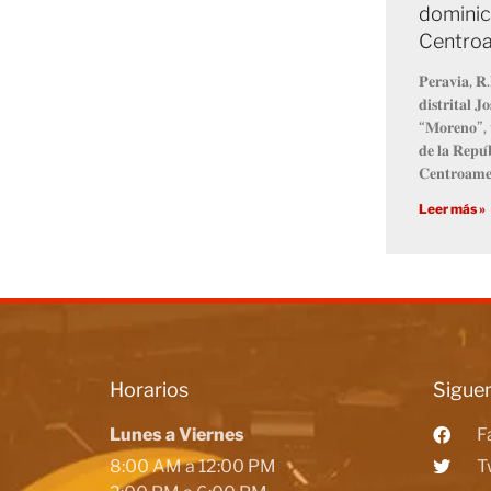
dominic
Centro
𝐏𝐞𝐫𝐚𝐯𝐢𝐚, 𝐑.
𝐝𝐢𝐬𝐭𝐫𝐢𝐭𝐚𝐥 
“𝐌𝐨𝐫𝐞𝐧𝐨”, 𝐯
𝐝𝐞 𝐥𝐚 𝐑𝐞𝐩𝐮́
𝐂𝐞𝐧𝐭𝐫𝐨𝐚𝐦𝐞
Leer más »
Horarios
Siguen
Lunes a Viernes
F
8:00 AM a 12:00 PM
T