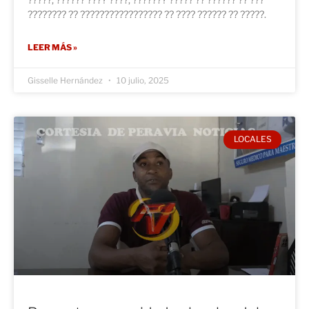
???????? ?? ????????????????? ?? ???? ?????? ?? ?????.
LEER MÁS »
Gisselle Hernández
10 julio, 2025
LOCALES