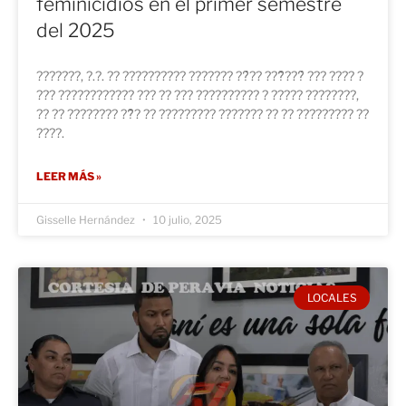
feminicidios en el primer semestre
del 2025
???????, ?.?. ?? ?????????? ??????? ??́?? ???̃???́ ??? ???? ?
??? ???????????? ??? ?? ??? ?????????? ? ????? ????????,
?? ?? ???????? ??̃? ?? ????????? ??????? ?? ?? ????????? ??
????.
LEER MÁS »
Gisselle Hernández
10 julio, 2025
LOCALES