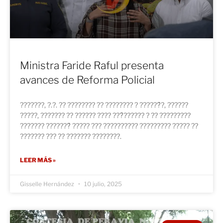
Ministra Faride Raful presenta
avances de Reforma Policial
???????, ?.?. ?? ???????? ?? ???????? ? ??????́?, ??????
?????, ??????? ?? ?????? ???? ???́?????? ? ?? ?????????
??????? ???????́ ????? ??? ?????????? ????????? ????? ??
??????? ??? ?? ??????? ????????.
LEER MÁS »
Gisselle Hernández
10 julio, 2025