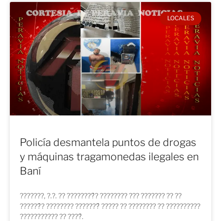
LOCALES
Policía desmantela puntos de drogas
y máquinas tragamonedas ilegales en
Baní
???????, ?.?. ?? ????????́? ???????? ??? ??????? ?? ??
??????́? ???????? ???????́ ????? ?? ???????? ?? ??????????
??????????? ?? ????́.