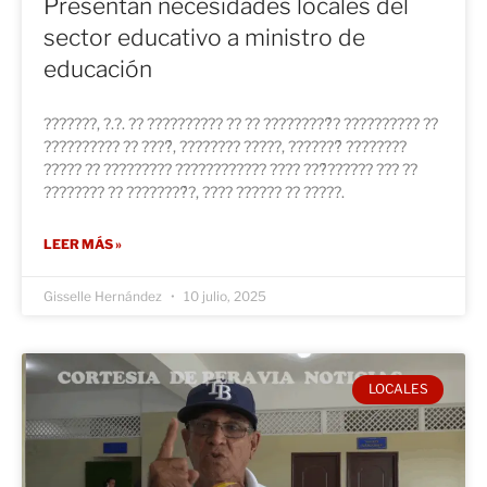
Presentan necesidades locales del
sector educativo a ministro de
educación
???????, ?.?. ?? ?????????? ?? ?? ?????????́? ?????????? ??
?????????? ?? ????́, ???????? ?????, ???????́ ????????
????? ?? ????????? ???????????? ???? ???́?????? ??? ??
???????? ?? ????????́?, ???? ?????? ?? ?????.
LEER MÁS »
Gisselle Hernández
10 julio, 2025
LOCALES