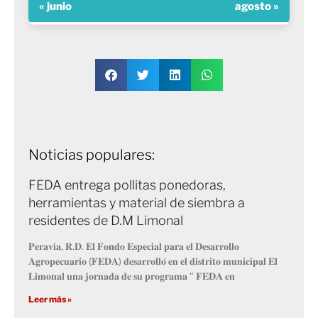
« junio
agosto »
Noticias populares:
FEDA entrega pollitas ponedoras,
herramientas y material de siembra a
residentes de D.M Limonal
𝐏𝐞𝐫𝐚𝐯𝐢𝐚, 𝐑.𝐃. 𝐄𝐥 𝐅𝐨𝐧𝐝𝐨 𝐄𝐬𝐩𝐞𝐜𝐢𝐚𝐥 𝐩𝐚𝐫𝐚 𝐞𝐥 𝐃𝐞𝐬𝐚𝐫𝐫𝐨𝐥𝐥𝐨
𝐀𝐠𝐫𝐨𝐩𝐞𝐜𝐮𝐚𝐫𝐢𝐨 (𝐅𝐄𝐃𝐀) 𝐝𝐞𝐬𝐚𝐫𝐫𝐨𝐥𝐥𝐨́ 𝐞𝐧 𝐞𝐥 𝐝𝐢𝐬𝐭𝐫𝐢𝐭𝐨 𝐦𝐮𝐧𝐢𝐜𝐢𝐩𝐚𝐥 𝐄𝐥
𝐋𝐢𝐦𝐨𝐧𝐚𝐥 𝐮𝐧𝐚 𝐣𝐨𝐫𝐧𝐚𝐝𝐚 𝐝𝐞 𝐬𝐮 𝐩𝐫𝐨𝐠𝐫𝐚𝐦𝐚 “ 𝐅𝐄𝐃𝐀 𝐞𝐧
Leer más »