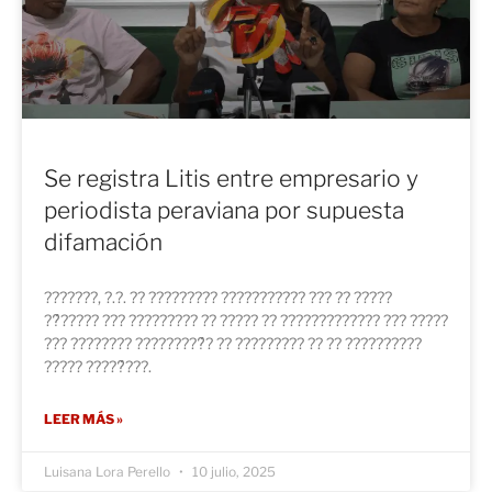
Se registra Litis entre empresario y
periodista peraviana por supuesta
difamación
???????, ?.?. ?? ????????? ??????????? ??? ?? ?????
??́????? ??? ????????? ?? ????? ?? ????????????? ??? ?????
??? ???????? ?????????́? ?? ????????? ?? ?? ??????????
????? ?????́???.
LEER MÁS »
Luisana Lora Perello
10 julio, 2025