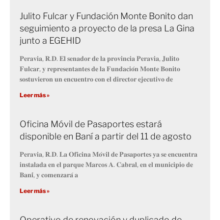
Julito Fulcar y Fundación Monte Bonito dan
seguimiento a proyecto de la presa La Gina
junto a EGEHID
𝐏𝐞𝐫𝐚𝐯𝐢𝐚, 𝐑.𝐃. 𝐄𝐥 𝐬𝐞𝐧𝐚𝐝𝐨𝐫 𝐝𝐞 𝐥𝐚 𝐩𝐫𝐨𝐯𝐢𝐧𝐜𝐢𝐚 𝐏𝐞𝐫𝐚𝐯𝐢𝐚, 𝐉𝐮𝐥𝐢𝐭𝐨
𝐅𝐮𝐥𝐜𝐚𝐫, 𝐲 𝐫𝐞𝐩𝐫𝐞𝐬𝐞𝐧𝐭𝐚𝐧𝐭𝐞𝐬 𝐝𝐞 𝐥𝐚 𝐅𝐮𝐧𝐝𝐚𝐜𝐢𝐨́𝐧 𝐌𝐨𝐧𝐭𝐞 𝐁𝐨𝐧𝐢𝐭𝐨
𝐬𝐨𝐬𝐭𝐮𝐯𝐢𝐞𝐫𝐨𝐧 𝐮𝐧 𝐞𝐧𝐜𝐮𝐞𝐧𝐭𝐫𝐨 𝐜𝐨𝐧 𝐞𝐥 𝐝𝐢𝐫𝐞𝐜𝐭𝐨𝐫 𝐞𝐣𝐞𝐜𝐮𝐭𝐢𝐯𝐨 𝐝𝐞
Leer más »
Oficina Móvil de Pasaportes estará
disponible en Baní a partir del 11 de agosto
𝐏𝐞𝐫𝐚𝐯𝐢𝐚, 𝐑.𝐃. 𝐋𝐚 𝐎𝐟𝐢𝐜𝐢𝐧𝐚 𝐌𝐨́𝐯𝐢𝐥 𝐝𝐞 𝐏𝐚𝐬𝐚𝐩𝐨𝐫𝐭𝐞𝐬 𝐲𝐚 𝐬𝐞 𝐞𝐧𝐜𝐮𝐞𝐧𝐭𝐫𝐚
𝐢𝐧𝐬𝐭𝐚𝐥𝐚𝐝𝐚 𝐞𝐧 𝐞𝐥 𝐩𝐚𝐫𝐪𝐮𝐞 𝐌𝐚𝐫𝐜𝐨𝐬 𝐀. 𝐂𝐚𝐛𝐫𝐚𝐥, 𝐞𝐧 𝐞𝐥 𝐦𝐮𝐧𝐢𝐜𝐢𝐩𝐢𝐨 𝐝𝐞
𝐁𝐚𝐧𝐢́, 𝐲 𝐜𝐨𝐦𝐞𝐧𝐳𝐚𝐫𝐚́ 𝐚
Leer más »
Operativo de renovación y duplicado de