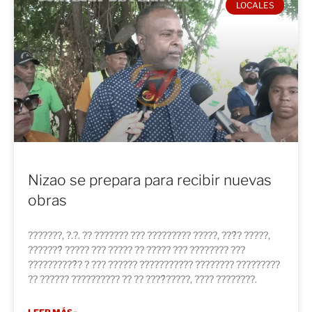
LOCALES
Nizao se prepara para recibir nuevas
obras
???????, ?.?. ?? ??????? ??? ????????? ?????, ???́? ?????,
???????́ ????? ??? ????? ?? ????? ??? ???????? ???
??????????́? ? ??? ?????? ??????????? ???????? ?????????
?? ?????? ?????????? ?? ?? ????́?????, ???? ????????.