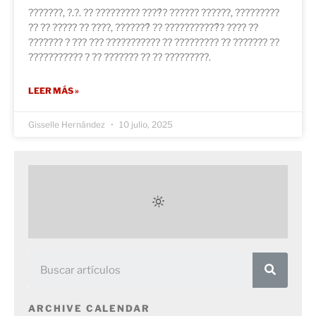
???????, ?.?. ?? ????????? ????́? ?????? ??????, ?????????
?? ?? ????? ?? ????, ???????́ ?? ???????????́? ???? ??
??????? ? ??? ??? ??????????? ?? ????????? ?? ??????? ??
??????????? ? ?? ??????? ?? ?? ?????????.
LEER MÁS »
Gisselle Hernández
10 julio, 2025
ARCHIVE CALENDAR