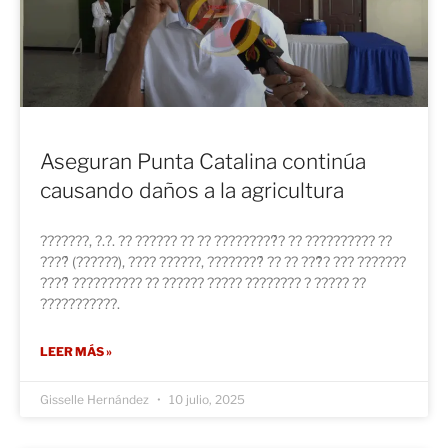
Aseguran Punta Catalina continúa
causando daños a la agricultura
???????, ?.?. ?? ?????? ?? ?? ?????????́? ?? ?????????? ??
????́ (??????), ???? ??????, ????????́ ?? ?? ???̃? ??? ???????
????́ ?????????? ?? ?????? ????? ???????? ? ????? ??
???????????.
LEER MÁS »
Gisselle Hernández
10 julio, 2025