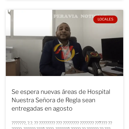
LOCALES
Se espera nuevas áreas de Hospital
Nuestra Señora de Regla sean
entregadas en agosto
???????, ?.?. ?? ???????? ??? ???????? ??????? ???̃??? ??
?????, ?????? ????́ ????, ???????́ ????? ?? ?????? ?? ???