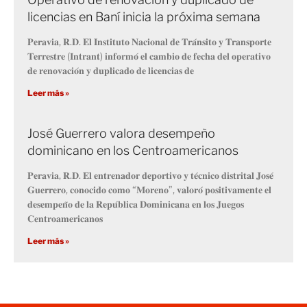
licencias en Baní inicia la próxima semana
𝐏𝐞𝐫𝐚𝐯𝐢𝐚, 𝐑.𝐃. 𝐄𝐥 𝐈𝐧𝐬𝐭𝐢𝐭𝐮𝐭𝐨 𝐍𝐚𝐜𝐢𝐨𝐧𝐚𝐥 𝐝𝐞 𝐓𝐫𝐚́𝐧𝐬𝐢𝐭𝐨 𝐲 𝐓𝐫𝐚𝐧𝐬𝐩𝐨𝐫𝐭𝐞
𝐓𝐞𝐫𝐫𝐞𝐬𝐭𝐫𝐞 (𝐈𝐧𝐭𝐫𝐚𝐧𝐭) 𝐢𝐧𝐟𝐨𝐫𝐦𝐨́ 𝐞𝐥 𝐜𝐚𝐦𝐛𝐢𝐨 𝐝𝐞 𝐟𝐞𝐜𝐡𝐚 𝐝𝐞𝐥 𝐨𝐩𝐞𝐫𝐚𝐭𝐢𝐯𝐨
𝐝𝐞 𝐫𝐞𝐧𝐨𝐯𝐚𝐜𝐢𝐨́𝐧 𝐲 𝐝𝐮𝐩𝐥𝐢𝐜𝐚𝐝𝐨 𝐝𝐞 𝐥𝐢𝐜𝐞𝐧𝐜𝐢𝐚𝐬 𝐝𝐞
Leer más »
José Guerrero valora desempeño
dominicano en los Centroamericanos
𝐏𝐞𝐫𝐚𝐯𝐢𝐚, 𝐑.𝐃. 𝐄𝐥 𝐞𝐧𝐭𝐫𝐞𝐧𝐚𝐝𝐨𝐫 𝐝𝐞𝐩𝐨𝐫𝐭𝐢𝐯𝐨 𝐲 𝐭𝐞́𝐜𝐧𝐢𝐜𝐨 𝐝𝐢𝐬𝐭𝐫𝐢𝐭𝐚𝐥 𝐉𝐨𝐬𝐞́
𝐆𝐮𝐞𝐫𝐫𝐞𝐫𝐨, 𝐜𝐨𝐧𝐨𝐜𝐢𝐝𝐨 𝐜𝐨𝐦𝐨 “𝐌𝐨𝐫𝐞𝐧𝐨”, 𝐯𝐚𝐥𝐨𝐫𝐨́ 𝐩𝐨𝐬𝐢𝐭𝐢𝐯𝐚𝐦𝐞𝐧𝐭𝐞 𝐞𝐥
𝐝𝐞𝐬𝐞𝐦𝐩𝐞𝐧̃𝐨 𝐝𝐞 𝐥𝐚 𝐑𝐞𝐩𝐮́𝐛𝐥𝐢𝐜𝐚 𝐃𝐨𝐦𝐢𝐧𝐢𝐜𝐚𝐧𝐚 𝐞𝐧 𝐥𝐨𝐬 𝐉𝐮𝐞𝐠𝐨𝐬
𝐂𝐞𝐧𝐭𝐫𝐨𝐚𝐦𝐞𝐫𝐢𝐜𝐚𝐧𝐨𝐬
Leer más »