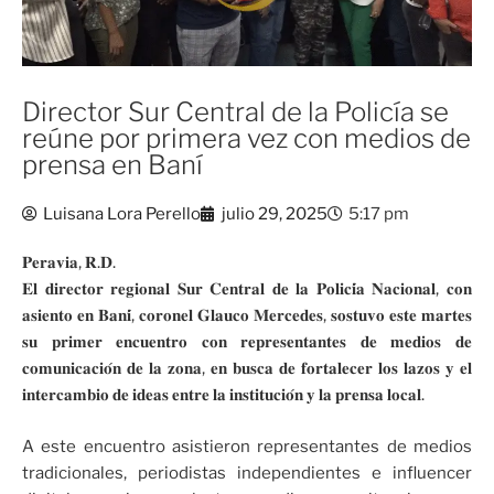
Director Sur Central de la Policía se
reúne por primera vez con medios de
prensa en Baní
Luisana Lora Perello
julio 29, 2025
5:17 pm
𝐏𝐞𝐫𝐚𝐯𝐢𝐚, 𝐑.𝐃.
𝐄𝐥 𝐝𝐢𝐫𝐞𝐜𝐭𝐨𝐫 𝐫𝐞𝐠𝐢𝐨𝐧𝐚𝐥 𝐒𝐮𝐫 𝐂𝐞𝐧𝐭𝐫𝐚𝐥 𝐝𝐞 𝐥𝐚 𝐏𝐨𝐥𝐢𝐜𝐢́𝐚 𝐍𝐚𝐜𝐢𝐨𝐧𝐚𝐥, 𝐜𝐨𝐧
𝐚𝐬𝐢𝐞𝐧𝐭𝐨 𝐞𝐧 𝐁𝐚𝐧𝐢́, 𝐜𝐨𝐫𝐨𝐧𝐞𝐥 𝐆𝐥𝐚𝐮𝐜𝐨 𝐌𝐞𝐫𝐜𝐞𝐝𝐞𝐬, 𝐬𝐨𝐬𝐭𝐮𝐯𝐨 𝐞𝐬𝐭𝐞 𝐦𝐚𝐫𝐭𝐞𝐬
𝐬𝐮 𝐩𝐫𝐢𝐦𝐞𝐫 𝐞𝐧𝐜𝐮𝐞𝐧𝐭𝐫𝐨 𝐜𝐨𝐧 𝐫𝐞𝐩𝐫𝐞𝐬𝐞𝐧𝐭𝐚𝐧𝐭𝐞𝐬 𝐝𝐞 𝐦𝐞𝐝𝐢𝐨𝐬 𝐝𝐞
𝐜𝐨𝐦𝐮𝐧𝐢𝐜𝐚𝐜𝐢𝐨́𝐧 𝐝𝐞 𝐥𝐚 𝐳𝐨𝐧𝐚, 𝐞𝐧 𝐛𝐮𝐬𝐜𝐚 𝐝𝐞 𝐟𝐨𝐫𝐭𝐚𝐥𝐞𝐜𝐞𝐫 𝐥𝐨𝐬 𝐥𝐚𝐳𝐨𝐬 𝐲 𝐞𝐥
𝐢𝐧𝐭𝐞𝐫𝐜𝐚𝐦𝐛𝐢𝐨 𝐝𝐞 𝐢𝐝𝐞𝐚𝐬 𝐞𝐧𝐭𝐫𝐞 𝐥𝐚 𝐢𝐧𝐬𝐭𝐢𝐭𝐮𝐜𝐢𝐨́𝐧 𝐲 𝐥𝐚 𝐩𝐫𝐞𝐧𝐬𝐚 𝐥𝐨𝐜𝐚𝐥.
A este encuentro asistieron representantes de medios
tradicionales, periodistas independientes e influencer