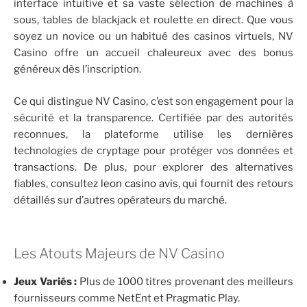
interface intuitive et sa vaste sélection de machines à
sous, tables de blackjack et roulette en direct. Que vous
soyez un novice ou un habitué des casinos virtuels, NV
Casino offre un accueil chaleureux avec des bonus
généreux dès l’inscription.
Ce qui distingue NV Casino, c’est son engagement pour la
sécurité et la transparence. Certifiée par des autorités
reconnues, la plateforme utilise les dernières
technologies de cryptage pour protéger vos données et
transactions. De plus, pour explorer des alternatives
fiables, consultez
leon casino avis
, qui fournit des retours
détaillés sur d’autres opérateurs du marché.
Les Atouts Majeurs de NV Casino
Jeux Variés :
Plus de 1000 titres provenant des meilleurs
fournisseurs comme NetEnt et Pragmatic Play.