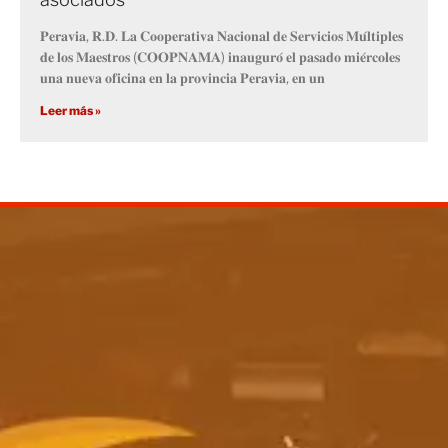
𝐏𝐞𝐫𝐚𝐯𝐢𝐚, 𝐑.𝐃. 𝐋𝐚 𝐂𝐨𝐨𝐩𝐞𝐫𝐚𝐭𝐢𝐯𝐚 𝐍𝐚𝐜𝐢𝐨𝐧𝐚𝐥 𝐝𝐞 𝐒𝐞𝐫𝐯𝐢𝐜𝐢𝐨𝐬 𝐌𝐮́𝐥𝐭𝐢𝐩𝐥𝐞𝐬
𝐝𝐞 𝐥𝐨𝐬 𝐌𝐚𝐞𝐬𝐭𝐫𝐨𝐬 (𝐂𝐎𝐎𝐏𝐍𝐀𝐌𝐀) 𝐢𝐧𝐚𝐮𝐠𝐮𝐫𝐨́ 𝐞𝐥 𝐩𝐚𝐬𝐚𝐝𝐨 𝐦𝐢𝐞́𝐫𝐜𝐨𝐥𝐞𝐬
𝐮𝐧𝐚 𝐧𝐮𝐞𝐯𝐚 𝐨𝐟𝐢𝐜𝐢𝐧𝐚 𝐞𝐧 𝐥𝐚 𝐩𝐫𝐨𝐯𝐢𝐧𝐜𝐢𝐚 𝐏𝐞𝐫𝐚𝐯𝐢𝐚, 𝐞𝐧 𝐮𝐧
Leer más »