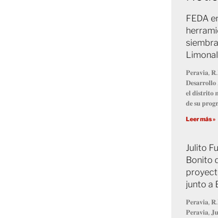
FEDA en
herrami
siembra
Limonal
𝐏𝐞𝐫𝐚𝐯𝐢𝐚, 𝐑.
𝐃𝐞𝐬𝐚𝐫𝐫𝐨𝐥𝐥
𝐞𝐥 𝐝𝐢𝐬𝐭𝐫𝐢𝐭
𝐝𝐞 𝐬𝐮 𝐩𝐫𝐨
Leer más »
Julito 
Bonito 
proyect
junto a
𝐏𝐞𝐫𝐚𝐯𝐢𝐚, 𝐑.
𝐏𝐞𝐫𝐚𝐯𝐢𝐚, 𝐉𝐮