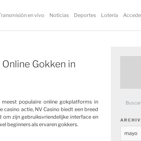
Transmisión en vivo
Noticias
Deportes
Lotería
Accede
 Online Gokken in
 meest populaire online gokplatforms in
ive casino actie, NV Casino biedt een breed
 om zijn gebruiksvriendelijke interface en
ARCHIV
el beginners als ervaren gokkers.