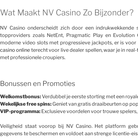
Wat Maakt NV Casino Zo Bijzonder?
NV Casino onderscheidt zich door een indrukwekkende s
topproviders zoals NetEnt, Pragmatic Play en Evolution 
moderne video slots met progressieve jackpots, er is voor i
casino online
terecht voor live dealer spellen, waar je in real
met professionele croupiers.
Bonussen en Promoties
Welkomstbonus:
Verdubbel je eerste storting met een royal
Wekelijkse free spins:
Geniet van gratis draaibeurten op popu
VIP-programma:
Exclusieve voordelen voor trouwe spelers,
Veiligheid staat voorop bij NV Casino. Het platform ge
gegevens te beschermen en voldoet aan strenge licentie-eis