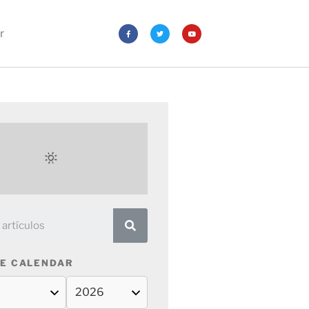
r
E CALENDAR