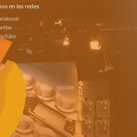
os en las redes
acebook
witter
ouTube