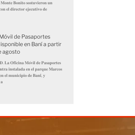
 𝐌𝐨𝐧𝐭𝐞 𝐁𝐨𝐧𝐢𝐭𝐨 𝐬𝐨𝐬𝐭𝐮𝐯𝐢𝐞𝐫𝐨𝐧 𝐮𝐧
𝐨𝐧 𝐞𝐥 𝐝𝐢𝐫𝐞𝐜𝐭𝐨𝐫 𝐞𝐣𝐞𝐜𝐮𝐭𝐢𝐯𝐨 𝐝𝐞
 Móvil de Pasaportes
isponible en Baní a partir
de agosto
𝐃. 𝐋𝐚 𝐎𝐟𝐢𝐜𝐢𝐧𝐚 𝐌𝐨́𝐯𝐢𝐥 𝐝𝐞 𝐏𝐚𝐬𝐚𝐩𝐨𝐫𝐭𝐞𝐬
𝐧𝐭𝐫𝐚 𝐢𝐧𝐬𝐭𝐚𝐥𝐚𝐝𝐚 𝐞𝐧 𝐞𝐥 𝐩𝐚𝐫𝐪𝐮𝐞 𝐌𝐚𝐫𝐜𝐨𝐬
𝐧 𝐞𝐥 𝐦𝐮𝐧𝐢𝐜𝐢𝐩𝐢𝐨 𝐝𝐞 𝐁𝐚𝐧𝐢́, 𝐲
 𝐚