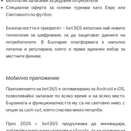
Безплатни залагания за редовни потребители.
Специални оферти за големи турнири като Евро или
Световното по футбол.
Безопасността е приоритет – bet365 използва най-новите
технологии за шифроване, за да защитават данните на
потребителите. В България платформата е напълно
легална и регулирана, което я прави идеален избор за
местните фенове.
Мобилно приложение
Приложението на bet365 е оптимизирано за Android и iOS,
позволявайки залагане по всяко време и на всяко място.
Бързината и функционалността му са на световно ниво, с
опция за cash out, която спасява много печалби.
През 2026 г. bet365 продължава да инновацира,
добавяйки виртуални спортове и eSports, за да отговори на