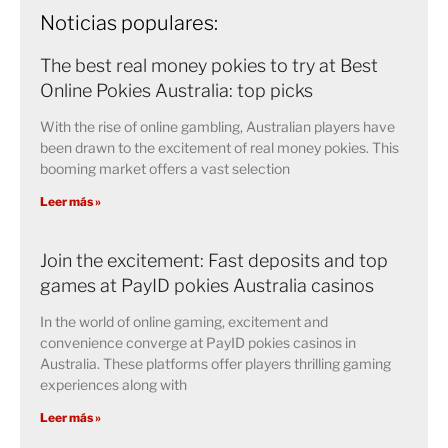
Noticias populares:
The best real money pokies to try at Best
Online Pokies Australia: top picks
With the rise of online gambling, Australian players have
been drawn to the excitement of real money pokies. This
booming market offers a vast selection
Leer más »
Join the excitement: Fast deposits and top
games at PayID pokies Australia casinos
In the world of online gaming, excitement and
convenience converge at PayID pokies casinos in
Australia. These platforms offer players thrilling gaming
experiences along with
Leer más »