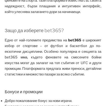
феновете на спорта. Тази платформа е известна със своята
надеждност, бързи плащания и интуитивен интерфейс,
който улеснява залагането дори за начинаещи.
Защо да изберете bet365?
Едно от най-големите предимства на
bet365
е широкият
избор от спортове – от футбол и баскетбол до по-
екзотични дисциплини. Особено популярна е секцията за
bet365 мма
, където феновете на смесените бойни
изкуства могат да залагат на топ събития от UFC и други
промоции. Платформата предлага живи преноси, детайлни
статистики и множество пазари за всяко събитие.
Бонуси и промоции
Добро пожалование бонус за нови играчи.