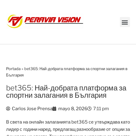
Transmisión en vivo
Portada
»
bet365: Най-добрата платформа за спортни залагания в
България
bet365: Най-добрата платформа за
спортни залагания в България
Carlos Jose Prensa
mayo 8, 2026
7:11 pm
В света на онлайн залаганията bet365 се утвърждава като
лидер с години наред, предлагащ разнообразие от опции за