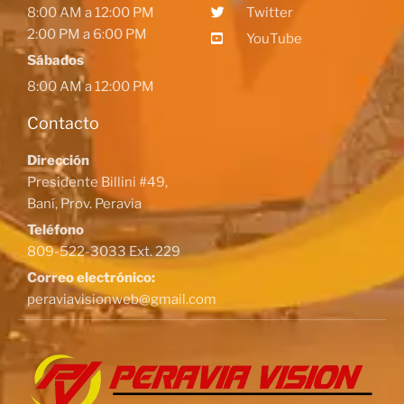
8:00 AM a 12:00 PM
Twitter
2:00 PM a 6:00 PM
YouTube
Sábados
8:00 AM a 12:00 PM
Contacto
Dirección
Presidente Billini #49,
Baní, Prov. Peravia
Teléfono
809-522-3033 Ext. 229
Correo electrónico:
peraviavisionweb@gmail.com