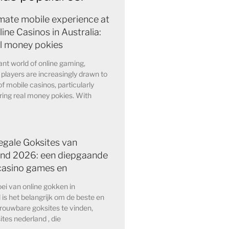
imate mobile experience at
ine Casinos in Australia:
al money pokies
rant world of online gaming,
 players are increasingly drawn to
of mobile casinos, particularly
ring real money pokies. With
egale Goksites van
nd 2026: een diepgaande
 casino games en
ei van online gokken in
is het belangrijk om de beste en
rouwbare goksites te vinden,
ites nederland , die