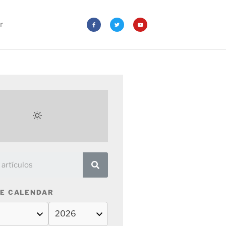
r
E CALENDAR