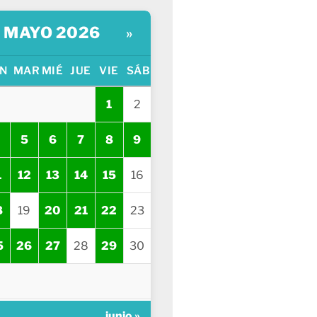
MAYO 2026
»
N
MAR
MIÉ
JUE
VIE
SÁB
1
2
5
6
7
8
9
1
12
13
14
15
16
8
19
20
21
22
23
5
26
27
28
29
30
junio »