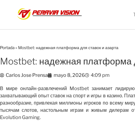
Portada
»
Mostbet: надежная платформа для ставок и азарта
Mostbet: надежная платформа д
Carlos Jose Prensa
mayo 8, 2026
4:09 pm
В мире онлайн-развлечений Mostbet занимает лидирую
захватывающий опыт ставок на спорт и игры в казино. Плат
разнообразие, привлекая миллионы игроков по всему мир
тысячам слотов, настольным играм и живым дилерам о
Evolution Gaming.