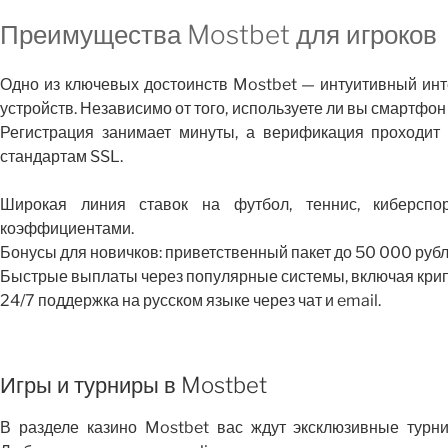
Преимущества Mostbet для игроков
Одно из ключевых достоинств Mostbet — интуитивный ин
устройств. Независимо от того, используете ли вы смартфон
Регистрация занимает минуты, а верификация проходит
стандартам SSL.
Широкая линия ставок на футбол, теннис, киберсп
коэффициентами.
Бонусы для новичков: приветственный пакет до 50 000 руб
Быстрые выплаты через популярные системы, включая кри
24/7 поддержка на русском языке через чат и email.
Игры и турниры в Mostbet
В разделе казино Mostbet вас ждут эксклюзивные тур