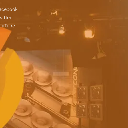
acebook
witter
ouTube