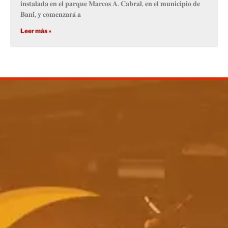
𝐢𝐧𝐬𝐭𝐚𝐥𝐚𝐝𝐚 𝐞𝐧 𝐞𝐥 𝐩𝐚𝐫𝐪𝐮𝐞 𝐌𝐚𝐫𝐜𝐨𝐬 𝐀. 𝐂𝐚𝐛𝐫𝐚𝐥, 𝐞𝐧 𝐞𝐥 𝐦𝐮𝐧𝐢𝐜𝐢𝐩𝐢𝐨 𝐝𝐞
𝐁𝐚𝐧𝐢́, 𝐲 𝐜𝐨𝐦𝐞𝐧𝐳𝐚𝐫𝐚́ 𝐚
Leer más »