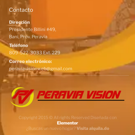
Contacto
Dirección
Presidente Billini #49,
Baní, Prov. Peravia
Teléfono
809-522-3033 Ext. 229
Correo electrónico:
peraviavisionweb@gmail.com
Copyright 2015 © All rights Reserved Diseñada con
Elementor
¿Buscas un nuevo hogar?
Visita alquila.do