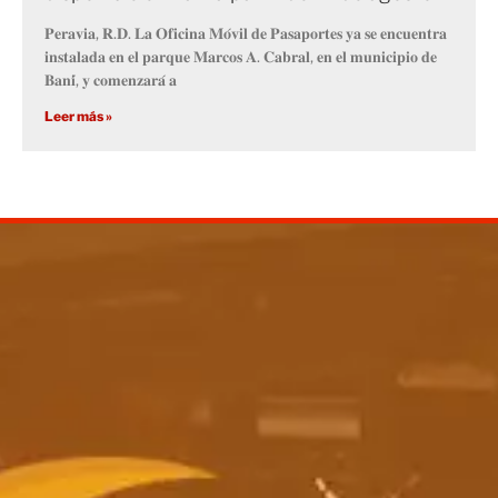
𝐏𝐞𝐫𝐚𝐯𝐢𝐚, 𝐑.𝐃. 𝐋𝐚 𝐎𝐟𝐢𝐜𝐢𝐧𝐚 𝐌𝐨́𝐯𝐢𝐥 𝐝𝐞 𝐏𝐚𝐬𝐚𝐩𝐨𝐫𝐭𝐞𝐬 𝐲𝐚 𝐬𝐞 𝐞𝐧𝐜𝐮𝐞𝐧𝐭𝐫𝐚
𝐢𝐧𝐬𝐭𝐚𝐥𝐚𝐝𝐚 𝐞𝐧 𝐞𝐥 𝐩𝐚𝐫𝐪𝐮𝐞 𝐌𝐚𝐫𝐜𝐨𝐬 𝐀. 𝐂𝐚𝐛𝐫𝐚𝐥, 𝐞𝐧 𝐞𝐥 𝐦𝐮𝐧𝐢𝐜𝐢𝐩𝐢𝐨 𝐝𝐞
𝐁𝐚𝐧𝐢́, 𝐲 𝐜𝐨𝐦𝐞𝐧𝐳𝐚𝐫𝐚́ 𝐚
Leer más »