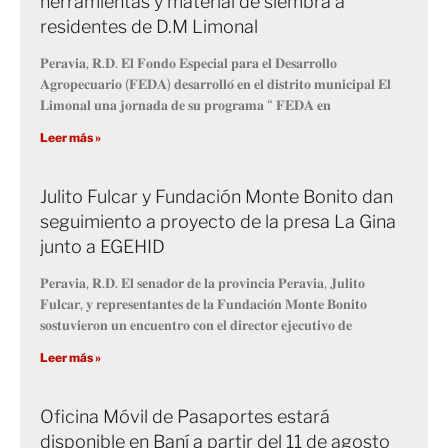
herramientas y material de siembra a
residentes de D.M Limonal
𝐏𝐞𝐫𝐚𝐯𝐢𝐚, 𝐑.𝐃. 𝐄𝐥 𝐅𝐨𝐧𝐝𝐨 𝐄𝐬𝐩𝐞𝐜𝐢𝐚𝐥 𝐩𝐚𝐫𝐚 𝐞𝐥 𝐃𝐞𝐬𝐚𝐫𝐫𝐨𝐥𝐥𝐨
𝐀𝐠𝐫𝐨𝐩𝐞𝐜𝐮𝐚𝐫𝐢𝐨 (𝐅𝐄𝐃𝐀) 𝐝𝐞𝐬𝐚𝐫𝐫𝐨𝐥𝐥𝐨́ 𝐞𝐧 𝐞𝐥 𝐝𝐢𝐬𝐭𝐫𝐢𝐭𝐨 𝐦𝐮𝐧𝐢𝐜𝐢𝐩𝐚𝐥 𝐄𝐥
𝐋𝐢𝐦𝐨𝐧𝐚𝐥 𝐮𝐧𝐚 𝐣𝐨𝐫𝐧𝐚𝐝𝐚 𝐝𝐞 𝐬𝐮 𝐩𝐫𝐨𝐠𝐫𝐚𝐦𝐚 “ 𝐅𝐄𝐃𝐀 𝐞𝐧
Leer más »
Julito Fulcar y Fundación Monte Bonito dan
seguimiento a proyecto de la presa La Gina
junto a EGEHID
𝐏𝐞𝐫𝐚𝐯𝐢𝐚, 𝐑.𝐃. 𝐄𝐥 𝐬𝐞𝐧𝐚𝐝𝐨𝐫 𝐝𝐞 𝐥𝐚 𝐩𝐫𝐨𝐯𝐢𝐧𝐜𝐢𝐚 𝐏𝐞𝐫𝐚𝐯𝐢𝐚, 𝐉𝐮𝐥𝐢𝐭𝐨
𝐅𝐮𝐥𝐜𝐚𝐫, 𝐲 𝐫𝐞𝐩𝐫𝐞𝐬𝐞𝐧𝐭𝐚𝐧𝐭𝐞𝐬 𝐝𝐞 𝐥𝐚 𝐅𝐮𝐧𝐝𝐚𝐜𝐢𝐨́𝐧 𝐌𝐨𝐧𝐭𝐞 𝐁𝐨𝐧𝐢𝐭𝐨
𝐬𝐨𝐬𝐭𝐮𝐯𝐢𝐞𝐫𝐨𝐧 𝐮𝐧 𝐞𝐧𝐜𝐮𝐞𝐧𝐭𝐫𝐨 𝐜𝐨𝐧 𝐞𝐥 𝐝𝐢𝐫𝐞𝐜𝐭𝐨𝐫 𝐞𝐣𝐞𝐜𝐮𝐭𝐢𝐯𝐨 𝐝𝐞
Leer más »
Oficina Móvil de Pasaportes estará
disponible en Baní a partir del 11 de agosto