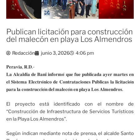
Publican licitación para construcción
del malecón en playa Los Almendros
Redacción
junio 3, 2026
4:06 pm
𝐏𝐞𝐫𝐚𝐯𝐢𝐚, 𝐑.𝐃.-
𝐋𝐚 𝐀𝐥𝐜𝐚𝐥𝐝𝐢́𝐚 𝐝𝐞 𝐁𝐚𝐧𝐢́ 𝐢𝐧𝐟𝐨𝐫𝐦𝐨́ 𝐪𝐮𝐞 𝐟𝐮𝐞 𝐩𝐮𝐛𝐥𝐢𝐜𝐚𝐝𝐚 𝐚𝐲𝐞𝐫 𝐦𝐚𝐫𝐭𝐞𝐬 𝐞𝐧
𝐞𝐥 𝐒𝐢𝐬𝐭𝐞𝐦𝐚 𝐄𝐥𝐞𝐜𝐭𝐫𝐨́𝐧𝐢𝐜𝐨 𝐝𝐞 𝐂𝐨𝐧𝐭𝐫𝐚𝐭𝐚𝐜𝐢𝐨𝐧𝐞𝐬 𝐏𝐮́𝐛𝐥𝐢𝐜𝐚𝐬 𝐥𝐚 𝐥𝐢𝐜𝐢𝐭𝐚𝐜𝐢𝐨́𝐧
𝐩𝐚𝐫𝐚 𝐥𝐚 𝐜𝐨𝐧𝐬𝐭𝐫𝐮𝐜𝐜𝐢𝐨́𝐧 𝐝𝐞𝐥 𝐦𝐚𝐥𝐞𝐜𝐨́𝐧 𝐞𝐧 𝐩𝐥𝐚𝐲𝐚 𝐋𝐨𝐬 𝐀𝐥𝐦𝐞𝐧𝐝𝐫𝐨𝐬.
El proyecto está identificado con el nombre de
“Construcción de Infraestructura de Servicios Turísticos
en la Playa Los Almendros”.
Según indican mediante nota de prensa, el alcalde Santo