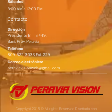
Sábados
8:00 AM a 12:00 PM
Contacto
Dirección
Presidente Billini #49,
Baní, Prov. Peravia
Teléfono
809-522-3033 Ext. 229
Correo electrónico:
peraviavisionweb@gmail.com
Copyright 2015 © All rights Reserved Diseñada con