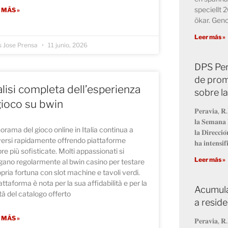
speciellt 
 MÁS »
ökar. Ge
Leer más »
s Jose Prensa
11 junio, 2026
DPS Per
de prom
lisi completa dell’esperienza
sobre l
gioco su bwin
𝐏𝐞𝐫𝐚𝐯𝐢𝐚, 𝐑.
𝐥𝐚 𝐒𝐞𝐦𝐚𝐧𝐚 
norama del gioco online in Italia continua a
𝐥𝐚 𝐃𝐢𝐫𝐞𝐜𝐜𝐢
versi rapidamente offrendo piattaforme
𝐡𝐚 𝐢𝐧𝐭𝐞𝐧𝐬𝐢𝐟
e più sofisticate. Molti appassionati si
Leer más »
gano regolarmente al bwin casino per testare
opria fortuna con slot machine e tavoli verdi.
attaforma è nota per la sua affidabilità e per la
Acumula
tà del catalogo offerto
a resid
 MÁS »
𝐏𝐞𝐫𝐚𝐯𝐢𝐚, 𝐑.