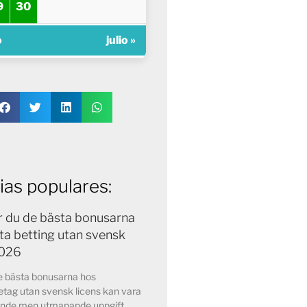
9
30
o
julio »
ias populares:
ar du de bästa bonusarna
ta betting utan svensk
2026
de bästa bonusarna hos
etag utan svensk licens kan vara
nde men utmanande uppgift,