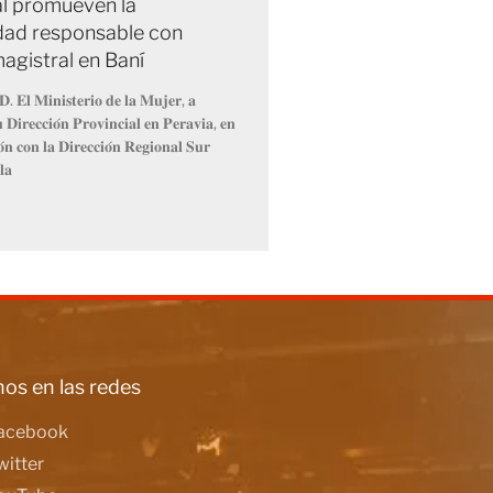
l promueven la
dad responsable con
agistral en Baní
𝐃. 𝐄𝐥 𝐌𝐢𝐧𝐢𝐬𝐭𝐞𝐫𝐢𝐨 𝐝𝐞 𝐥𝐚 𝐌𝐮𝐣𝐞𝐫, 𝐚
𝐮 𝐃𝐢𝐫𝐞𝐜𝐜𝐢𝐨́𝐧 𝐏𝐫𝐨𝐯𝐢𝐧𝐜𝐢𝐚𝐥 𝐞𝐧 𝐏𝐞𝐫𝐚𝐯𝐢𝐚, 𝐞𝐧
𝐨́𝐧 𝐜𝐨𝐧 𝐥𝐚 𝐃𝐢𝐫𝐞𝐜𝐜𝐢𝐨́𝐧 𝐑𝐞𝐠𝐢𝐨𝐧𝐚𝐥 𝐒𝐮𝐫
𝐥𝐚
os en las redes
acebook
witter