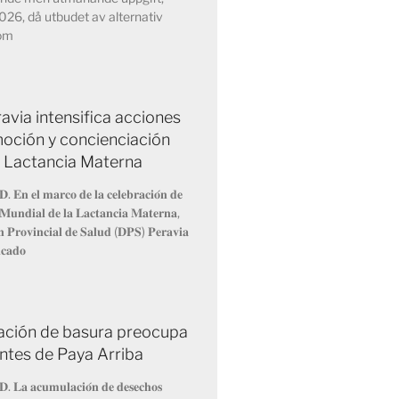
2026, då utbudet av alternativ
nom
avia intensifica acciones
oción y concienciación
a Lactancia Materna
𝐃. 𝐄𝐧 𝐞𝐥 𝐦𝐚𝐫𝐜𝐨 𝐝𝐞 𝐥𝐚 𝐜𝐞𝐥𝐞𝐛𝐫𝐚𝐜𝐢𝐨́𝐧 𝐝𝐞
𝐌𝐮𝐧𝐝𝐢𝐚𝐥 𝐝𝐞 𝐥𝐚 𝐋𝐚𝐜𝐭𝐚𝐧𝐜𝐢𝐚 𝐌𝐚𝐭𝐞𝐫𝐧𝐚,
́𝐧 𝐏𝐫𝐨𝐯𝐢𝐧𝐜𝐢𝐚𝐥 𝐝𝐞 𝐒𝐚𝐥𝐮𝐝 (𝐃𝐏𝐒) 𝐏𝐞𝐫𝐚𝐯𝐢𝐚
𝐢𝐜𝐚𝐝𝐨
ción de basura preocupa
entes de Paya Arriba
𝐃. 𝐋𝐚 𝐚𝐜𝐮𝐦𝐮𝐥𝐚𝐜𝐢𝐨́𝐧 𝐝𝐞 𝐝𝐞𝐬𝐞𝐜𝐡𝐨𝐬