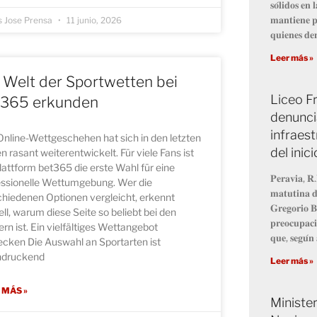
𝐬𝐨́𝐥𝐢𝐝𝐨𝐬 𝐞
𝐦𝐚𝐧𝐭𝐢𝐞𝐧𝐞 𝐩
s Jose Prensa
11 junio, 2026
𝐪𝐮𝐢𝐞𝐧𝐞𝐬 𝐝𝐞
Leer más »
 Welt der Sportwetten bei
Liceo Fr
t365 erkunden
denunci
infraest
Online-Wettgeschehen hat sich in den letzten
del inic
n rasant weiterentwickelt. Für viele Fans ist
lattform bet365 die erste Wahl für eine
𝐏𝐞𝐫𝐚𝐯𝐢𝐚, 𝐑.
essionelle Wettumgebung. Wer die
𝐦𝐚𝐭𝐮𝐭𝐢𝐧𝐚 𝐝
chiedenen Optionen vergleicht, erkennt
𝐆𝐫𝐞𝐠𝐨𝐫𝐢𝐨 𝐁
ll, warum diese Seite so beliebt bei den
𝐩𝐫𝐞𝐨𝐜𝐮𝐩𝐚𝐜𝐢
rn ist. Ein vielfältiges Wettangebot
𝐪𝐮𝐞, 𝐬𝐞𝐠𝐮́𝐧 
ecken Die Auswahl an Sportarten ist
ndruckend
Leer más »
 MÁS »
Minister