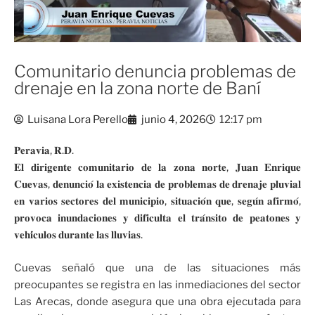
Comunitario denuncia problemas de
drenaje en la zona norte de Baní
Luisana Lora Perello
junio 4, 2026
12:17 pm
𝐏𝐞𝐫𝐚𝐯𝐢𝐚, 𝐑.𝐃.
𝐄𝐥 𝐝𝐢𝐫𝐢𝐠𝐞𝐧𝐭𝐞 𝐜𝐨𝐦𝐮𝐧𝐢𝐭𝐚𝐫𝐢𝐨 𝐝𝐞 𝐥𝐚 𝐳𝐨𝐧𝐚 𝐧𝐨𝐫𝐭𝐞, 𝐉𝐮𝐚𝐧 𝐄𝐧𝐫𝐢𝐪𝐮𝐞
𝐂𝐮𝐞𝐯𝐚𝐬, 𝐝𝐞𝐧𝐮𝐧𝐜𝐢𝐨́ 𝐥𝐚 𝐞𝐱𝐢𝐬𝐭𝐞𝐧𝐜𝐢𝐚 𝐝𝐞 𝐩𝐫𝐨𝐛𝐥𝐞𝐦𝐚𝐬 𝐝𝐞 𝐝𝐫𝐞𝐧𝐚𝐣𝐞 𝐩𝐥𝐮𝐯𝐢𝐚𝐥
𝐞𝐧 𝐯𝐚𝐫𝐢𝐨𝐬 𝐬𝐞𝐜𝐭𝐨𝐫𝐞𝐬 𝐝𝐞𝐥 𝐦𝐮𝐧𝐢𝐜𝐢𝐩𝐢𝐨, 𝐬𝐢𝐭𝐮𝐚𝐜𝐢𝐨́𝐧 𝐪𝐮𝐞, 𝐬𝐞𝐠𝐮́𝐧 𝐚𝐟𝐢𝐫𝐦𝐨́,
𝐩𝐫𝐨𝐯𝐨𝐜𝐚 𝐢𝐧𝐮𝐧𝐝𝐚𝐜𝐢𝐨𝐧𝐞𝐬 𝐲 𝐝𝐢𝐟𝐢𝐜𝐮𝐥𝐭𝐚 𝐞𝐥 𝐭𝐫𝐚́𝐧𝐬𝐢𝐭𝐨 𝐝𝐞 𝐩𝐞𝐚𝐭𝐨𝐧𝐞𝐬 𝐲
𝐯𝐞𝐡𝐢́𝐜𝐮𝐥𝐨𝐬 𝐝𝐮𝐫𝐚𝐧𝐭𝐞 𝐥𝐚𝐬 𝐥𝐥𝐮𝐯𝐢𝐚𝐬.
Cuevas señaló que una de las situaciones más
preocupantes se registra en las inmediaciones del sector
Las Arecas, donde asegura que una obra ejecutada para