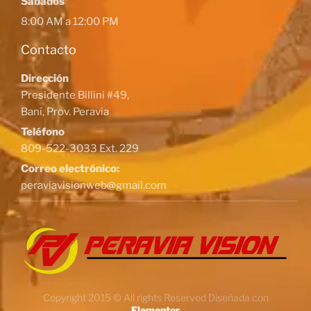
Sábados
8:00 AM a 12:00 PM
Contacto
Dirección
Presidente Billini #49,
Baní, Prov. Peravia
Teléfono
809-522-3033 Ext. 229
Correo electrónico:
peraviavisionweb@gmail.com
Copyright 2015 © All rights Reserved Diseñada con
Elementor