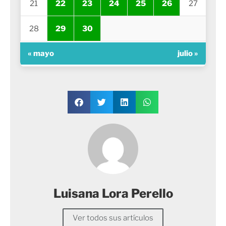
21
22
23
24
25
26
27
28
29
30
« mayo
julio »
Luisana Lora Perello
Ver todos sus artículos