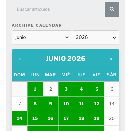
ARCHIVE CALENDAR
JUNIO 2026
«
»
DOM
LUN
MAR
MIÉ
JUE
VIE
SÁB
1
2
3
4
5
6
7
8
9
10
11
12
13
14
15
16
17
18
19
20