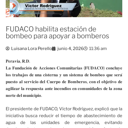
FUDACO habilita estación de
bombeo para apoyar a bomberos
Luisana Lora Perello
junio 4, 2026
11:36 am
𝐏𝐞𝐫𝐚𝐯𝐢𝐚, 𝐑.𝐃.
𝐋𝐚 𝐅𝐮𝐧𝐝𝐚𝐜𝐢𝐨́𝐧 𝐝𝐞 𝐀𝐜𝐜𝐢𝐨𝐧𝐞𝐬 𝐂𝐨𝐦𝐮𝐧𝐢𝐭𝐚𝐫𝐢𝐚𝐬 (𝐅𝐔𝐃𝐀𝐂𝐎) 𝐜𝐨𝐧𝐜𝐥𝐮𝐲𝐞
𝐥𝐨𝐬 𝐭𝐫𝐚𝐛𝐚𝐣𝐨𝐬 𝐝𝐞 𝐮𝐧𝐚 𝐜𝐢𝐬𝐭𝐞𝐫𝐧𝐚 𝐲 𝐮𝐧 𝐬𝐢𝐬𝐭𝐞𝐦𝐚 𝐝𝐞 𝐛𝐨𝐦𝐛𝐞𝐨 𝐪𝐮𝐞 𝐬𝐞𝐫𝐚́
𝐩𝐮𝐞𝐬𝐭𝐨 𝐚𝐥 𝐬𝐞𝐫𝐯𝐢𝐜𝐢𝐨 𝐝𝐞𝐥 𝐂𝐮𝐞𝐫𝐩𝐨 𝐝𝐞 𝐁𝐨𝐦𝐛𝐞𝐫𝐨𝐬, 𝐜𝐨𝐧 𝐞𝐥 𝐨𝐛𝐣𝐞𝐭𝐢𝐯𝐨 𝐝𝐞
𝐚𝐠𝐢𝐥𝐢𝐳𝐚𝐫 𝐥𝐚 𝐫𝐞𝐬𝐩𝐮𝐞𝐬𝐭𝐚 𝐚𝐧𝐭𝐞 𝐢𝐧𝐜𝐞𝐧𝐝𝐢𝐨𝐬 𝐞𝐧 𝐜𝐨𝐦𝐮𝐧𝐢𝐝𝐚𝐝𝐞𝐬 𝐝𝐞 𝐥𝐚 𝐳𝐨𝐧𝐚
𝐧𝐨𝐫𝐭𝐞 𝐝𝐞𝐥 𝐦𝐮𝐧𝐢𝐜𝐢𝐩𝐢𝐨.
El presidente de FUDACO, Víctor Rodríguez, explicó que la
iniciativa busca reducir el tiempo de abastecimiento de
agua de las unidades de emergencia, evitando