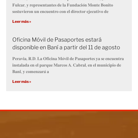
𝐅𝐮𝐥𝐜𝐚𝐫, 𝐲 𝐫𝐞𝐩𝐫𝐞𝐬𝐞𝐧𝐭𝐚𝐧𝐭𝐞𝐬 𝐝𝐞 𝐥𝐚 𝐅𝐮𝐧𝐝𝐚𝐜𝐢𝐨́𝐧 𝐌𝐨𝐧𝐭𝐞 𝐁𝐨𝐧𝐢𝐭𝐨
𝐬𝐨𝐬𝐭𝐮𝐯𝐢𝐞𝐫𝐨𝐧 𝐮𝐧 𝐞𝐧𝐜𝐮𝐞𝐧𝐭𝐫𝐨 𝐜𝐨𝐧 𝐞𝐥 𝐝𝐢𝐫𝐞𝐜𝐭𝐨𝐫 𝐞𝐣𝐞𝐜𝐮𝐭𝐢𝐯𝐨 𝐝𝐞
Leer más »
Oficina Móvil de Pasaportes estará
disponible en Baní a partir del 11 de agosto
𝐏𝐞𝐫𝐚𝐯𝐢𝐚, 𝐑.𝐃. 𝐋𝐚 𝐎𝐟𝐢𝐜𝐢𝐧𝐚 𝐌𝐨́𝐯𝐢𝐥 𝐝𝐞 𝐏𝐚𝐬𝐚𝐩𝐨𝐫𝐭𝐞𝐬 𝐲𝐚 𝐬𝐞 𝐞𝐧𝐜𝐮𝐞𝐧𝐭𝐫𝐚
𝐢𝐧𝐬𝐭𝐚𝐥𝐚𝐝𝐚 𝐞𝐧 𝐞𝐥 𝐩𝐚𝐫𝐪𝐮𝐞 𝐌𝐚𝐫𝐜𝐨𝐬 𝐀. 𝐂𝐚𝐛𝐫𝐚𝐥, 𝐞𝐧 𝐞𝐥 𝐦𝐮𝐧𝐢𝐜𝐢𝐩𝐢𝐨 𝐝𝐞
𝐁𝐚𝐧𝐢́, 𝐲 𝐜𝐨𝐦𝐞𝐧𝐳𝐚𝐫𝐚́ 𝐚
Leer más »