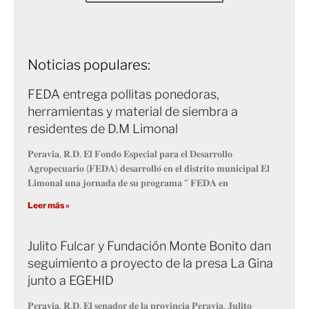
Noticias populares:
FEDA entrega pollitas ponedoras,
herramientas y material de siembra a
residentes de D.M Limonal
𝐏𝐞𝐫𝐚𝐯𝐢𝐚, 𝐑.𝐃. 𝐄𝐥 𝐅𝐨𝐧𝐝𝐨 𝐄𝐬𝐩𝐞𝐜𝐢𝐚𝐥 𝐩𝐚𝐫𝐚 𝐞𝐥 𝐃𝐞𝐬𝐚𝐫𝐫𝐨𝐥𝐥𝐨
𝐀𝐠𝐫𝐨𝐩𝐞𝐜𝐮𝐚𝐫𝐢𝐨 (𝐅𝐄𝐃𝐀) 𝐝𝐞𝐬𝐚𝐫𝐫𝐨𝐥𝐥𝐨́ 𝐞𝐧 𝐞𝐥 𝐝𝐢𝐬𝐭𝐫𝐢𝐭𝐨 𝐦𝐮𝐧𝐢𝐜𝐢𝐩𝐚𝐥 𝐄𝐥
𝐋𝐢𝐦𝐨𝐧𝐚𝐥 𝐮𝐧𝐚 𝐣𝐨𝐫𝐧𝐚𝐝𝐚 𝐝𝐞 𝐬𝐮 𝐩𝐫𝐨𝐠𝐫𝐚𝐦𝐚 “ 𝐅𝐄𝐃𝐀 𝐞𝐧
Leer más »
Julito Fulcar y Fundación Monte Bonito dan
seguimiento a proyecto de la presa La Gina
junto a EGEHID
𝐏𝐞𝐫𝐚𝐯𝐢𝐚, 𝐑.𝐃. 𝐄𝐥 𝐬𝐞𝐧𝐚𝐝𝐨𝐫 𝐝𝐞 𝐥𝐚 𝐩𝐫𝐨𝐯𝐢𝐧𝐜𝐢𝐚 𝐏𝐞𝐫𝐚𝐯𝐢𝐚, 𝐉𝐮𝐥𝐢𝐭𝐨