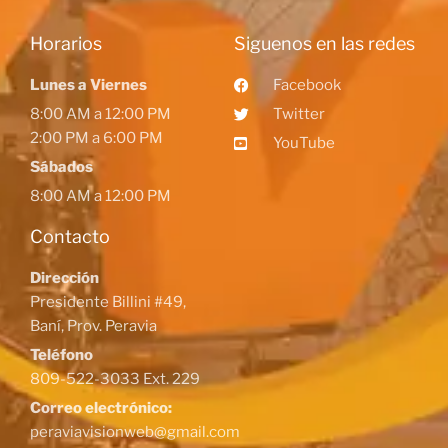
Horarios
Siguenos en las redes
Lunes a Viernes
Facebook
8:00 AM a 12:00 PM
Twitter
2:00 PM a 6:00 PM
YouTube
Sábados
8:00 AM a 12:00 PM
Contacto
Dirección
Presidente Billini #49,
Baní, Prov. Peravia
Teléfono
809-522-3033 Ext. 229
Correo electrónico:
peraviavisionweb@gmail.com