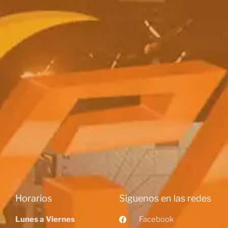
Horarios
Siguenos en las redes
Lunes a Viernes
Facebook