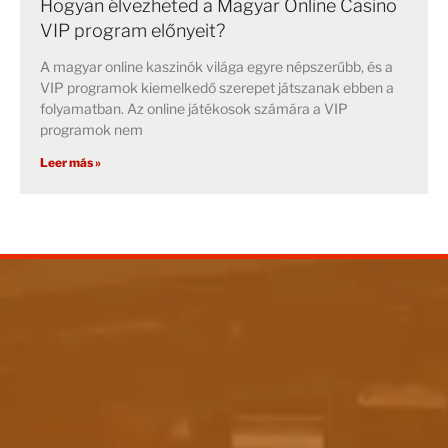
Hogyan élvezheted a Magyar Online Casino
VIP program előnyeit?
A magyar online kaszinók világa egyre népszerűbb, és a
VIP programok kiemelkedő szerepet játszanak ebben a
folyamatban. Az online játékosok számára a VIP
programok nem
Leer más »