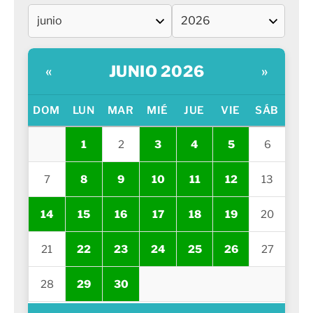
JUNIO 2026
«
»
DOM
LUN
MAR
MIÉ
JUE
VIE
SÁB
1
2
3
4
5
6
7
8
9
10
11
12
13
14
15
16
17
18
19
20
21
22
23
24
25
26
27
28
29
30