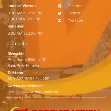
Lunes a Viernes
Facebook
8:00 AM a 12:00 PM
Twitter
2:00 PM a 6:00 PM
YouTube
Sábados
8:00 AM a 12:00 PM
Contacto
Dirección
Presidente Billini #49,
Baní, Prov. Peravia
Teléfono
809-522-3033 Ext. 229
Correo electrónico:
peraviavisionweb@gmail.com