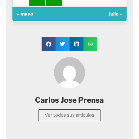
« mayo
julio »
Carlos Jose Prensa
Ver todos sus artículos