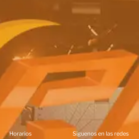
Horarios
Siguenos en las redes