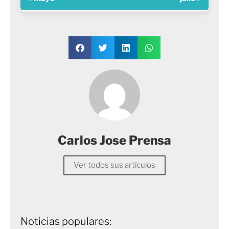
Carlos Jose Prensa
Ver todos sus artículos
Noticias populares: