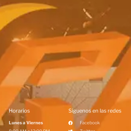
Horarios
Siguenos en las redes
Lunes a Viernes
Facebook