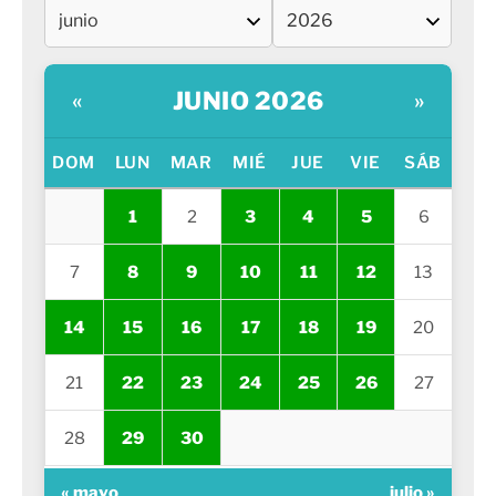
JUNIO 2026
«
»
DOM
LUN
MAR
MIÉ
JUE
VIE
SÁB
1
2
3
4
5
6
7
8
9
10
11
12
13
14
15
16
17
18
19
20
21
22
23
24
25
26
27
28
29
30
« mayo
julio »