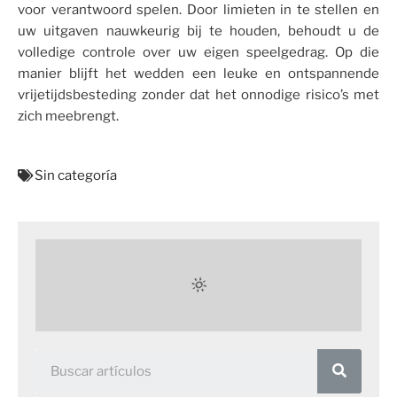
voor verantwoord spelen. Door limieten in te stellen en
uw uitgaven nauwkeurig bij te houden, behoudt u de
volledige controle over uw eigen speelgedrag. Op die
manier blijft het wedden een leuke en ontspannende
vrijetijdsbesteding zonder dat het onnodige risico’s met
zich meebrengt.
Sin categoría