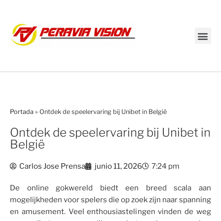
Transmisión en vivo
Portada
»
Ontdek de speelervaring bij Unibet in België
Ontdek de speelervaring bij Unibet in
België
Carlos Jose Prensa
junio 11, 2026
7:24 pm
De online gokwereld biedt een breed scala aan
mogelijkheden voor spelers die op zoek zijn naar spanning
en amusement. Veel enthousiastelingen vinden de weg