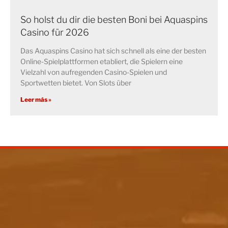
So holst du dir die besten Boni bei Aquaspins
Casino für 2026
Das Aquaspins Casino hat sich schnell als eine der besten
Online-Spielplattformen etabliert, die Spielern eine
Vielzahl von aufregenden Casino-Spielen und
Sportwetten bietet. Von Slots über
Leer más »