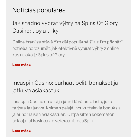
Noticias populares:
Jak snadno vybrat výhry na Spins Of Glory
Casino: tipy a triky
Online hraní se stává čím dál populárnější a s tím přichází
potřeba porozumět, jak efektivně vybírat výhry z online
kasin, jako je Spins of Glory
Leer más »
Incaspin Casino: parhaat pelit, bonukset ja
jatkuva asiakastuki
Incaspin Casino on uusi ja jännittävä pelialusta, joka
tarjoaa laajan valikoiman pelejä, houkuttelevia bonuksia
ja erinomaisen asiakastuen. Olitpa sitten kokematon
pelaaja tai kasinoalan veteraani, IncaSpin
Leer más »