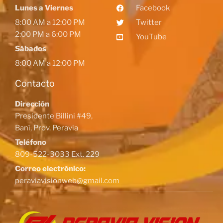
Lunes a Viernes
Facebook
8:00 AM a 12:00 PM
Twitter
2:00 PM a 6:00 PM
YouTube
Sábados
8:00 AM a 12:00 PM
Contacto
Dirección
Presidente Billini #49,
Baní, Prov. Peravia
Teléfono
809-522-3033 Ext. 229
Correo electrónico:
peraviavisionweb@gmail.com