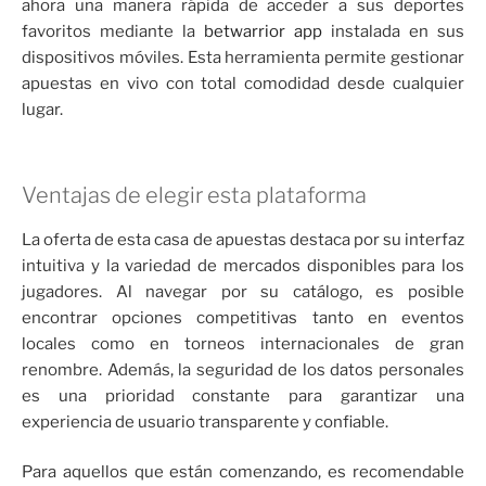
ahora una manera rápida de acceder a sus deportes
favoritos mediante la
betwarrior app
instalada en sus
dispositivos móviles. Esta herramienta permite gestionar
apuestas en vivo con total comodidad desde cualquier
lugar.
Ventajas de elegir esta plataforma
La oferta de esta casa de apuestas destaca por su interfaz
intuitiva y la variedad de mercados disponibles para los
jugadores. Al navegar por su catálogo, es posible
encontrar opciones competitivas tanto en eventos
locales como en torneos internacionales de gran
renombre. Además, la seguridad de los datos personales
es una prioridad constante para garantizar una
experiencia de usuario transparente y confiable.
Para aquellos que están comenzando, es recomendable