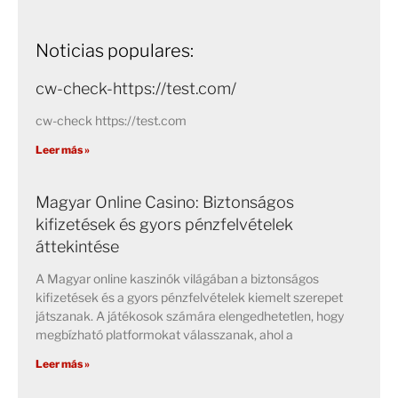
Noticias populares:
cw-check-https://test.com/
cw-check https://test.com
Leer más »
Magyar Online Casino: Biztonságos
kifizetések és gyors pénzfelvételek
áttekintése
A Magyar online kaszinók világában a biztonságos
kifizetések és a gyors pénzfelvételek kiemelt szerepet
játszanak. A játékosok számára elengedhetetlen, hogy
megbízható platformokat válasszanak, ahol a
Leer más »