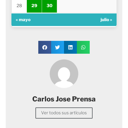
28
29
30
« mayo
julio »
Carlos Jose Prensa
Ver todos sus artículos