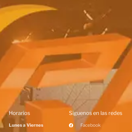
Horarios
Siguenos en las redes
Lunes a Viernes
Facebook