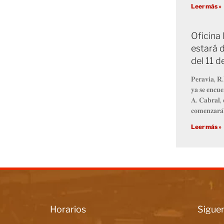
Leer más »
Oficina
estará d
del 11 
𝐏𝐞𝐫𝐚𝐯𝐢𝐚, 𝐑.
𝐲𝐚 𝐬𝐞 𝐞𝐧𝐜𝐮𝐞
𝐀. 𝐂𝐚𝐛𝐫𝐚𝐥, 
𝐜𝐨𝐦𝐞𝐧𝐳𝐚𝐫𝐚́
Leer más »
Horarios
Siguen