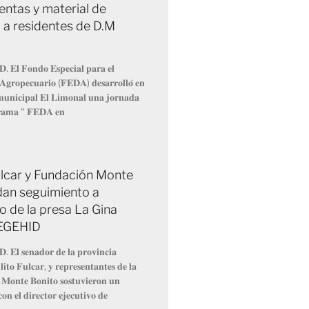
entas y material de
 a residentes de D.M
𝐃. 𝐄𝐥 𝐅𝐨𝐧𝐝𝐨 𝐄𝐬𝐩𝐞𝐜𝐢𝐚𝐥 𝐩𝐚𝐫𝐚 𝐞𝐥
 𝐀𝐠𝐫𝐨𝐩𝐞𝐜𝐮𝐚𝐫𝐢𝐨 (𝐅𝐄𝐃𝐀) 𝐝𝐞𝐬𝐚𝐫𝐫𝐨𝐥𝐥𝐨́ 𝐞𝐧
 𝐦𝐮𝐧𝐢𝐜𝐢𝐩𝐚𝐥 𝐄𝐥 𝐋𝐢𝐦𝐨𝐧𝐚𝐥 𝐮𝐧𝐚 𝐣𝐨𝐫𝐧𝐚𝐝𝐚
𝐫𝐚𝐦𝐚 “ 𝐅𝐄𝐃𝐀 𝐞𝐧
Fulcar y Fundación Monte
dan seguimiento a
o de la presa La Gina
 EGEHID
𝐃. 𝐄𝐥 𝐬𝐞𝐧𝐚𝐝𝐨𝐫 𝐝𝐞 𝐥𝐚 𝐩𝐫𝐨𝐯𝐢𝐧𝐜𝐢𝐚
𝐢𝐭𝐨 𝐅𝐮𝐥𝐜𝐚𝐫, 𝐲 𝐫𝐞𝐩𝐫𝐞𝐬𝐞𝐧𝐭𝐚𝐧𝐭𝐞𝐬 𝐝𝐞 𝐥𝐚
 𝐌𝐨𝐧𝐭𝐞 𝐁𝐨𝐧𝐢𝐭𝐨 𝐬𝐨𝐬𝐭𝐮𝐯𝐢𝐞𝐫𝐨𝐧 𝐮𝐧
𝐨𝐧 𝐞𝐥 𝐝𝐢𝐫𝐞𝐜𝐭𝐨𝐫 𝐞𝐣𝐞𝐜𝐮𝐭𝐢𝐯𝐨 𝐝𝐞