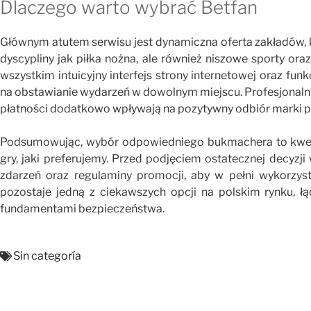
Dlaczego warto wybrać Betfan
Głównym atutem serwisu jest dynamiczna oferta zakładów, k
dyscypliny jak piłka nożna, ale również niszowe sporty ora
wszystkim intuicyjny interfejs strony internetowej oraz fun
na obstawianie wydarzeń w dowolnym miejscu. Profesjonalny 
płatności dodatkowo wpływają na pozytywny odbiór marki pr
Podsumowując, wybór odpowiedniego bukmachera to kwesti
gry, jaki preferujemy. Przed podjęciem ostatecznej decyzji
zdarzeń oraz regulaminy promocji, aby w pełni wykorzyst
pozostaje jedną z ciekawszych opcji na polskim rynku, ł
fundamentami bezpieczeństwa.
Sin categoría