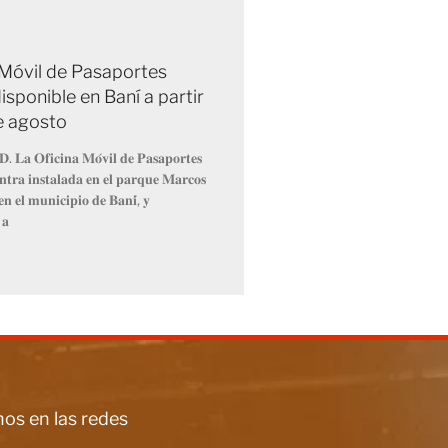
 Móvil de Pasaportes
isponible en Baní a partir
de agosto
𝐃. 𝐋𝐚 𝐎𝐟𝐢𝐜𝐢𝐧𝐚 𝐌𝐨́𝐯𝐢𝐥 𝐝𝐞 𝐏𝐚𝐬𝐚𝐩𝐨𝐫𝐭𝐞𝐬
𝐧𝐭𝐫𝐚 𝐢𝐧𝐬𝐭𝐚𝐥𝐚𝐝𝐚 𝐞𝐧 𝐞𝐥 𝐩𝐚𝐫𝐪𝐮𝐞 𝐌𝐚𝐫𝐜𝐨𝐬
𝐧 𝐞𝐥 𝐦𝐮𝐧𝐢𝐜𝐢𝐩𝐢𝐨 𝐝𝐞 𝐁𝐚𝐧𝐢́, 𝐲
 𝐚
os en las redes