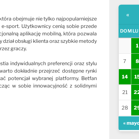
«
tóra obejmuje nie tylko najpopularniejsze
z e-sport. Użytkownicy cenią sobie przede
DOM
LU
kcjonalną aplikację mobilną, która pozwala
dział obsługi klienta oraz szybkie metody
1
zez graczy.
7
8
a indywidualnych preferencji oraz stylu
 warto dokładnie przejrzeć dostępne rynki
14
1
ać potencjał wybranej platformy. Betfan
ącząc w sobie innowacyjność z solidnymi
21
2
28
2
« may