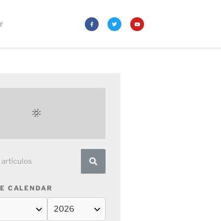
r
E CALENDAR