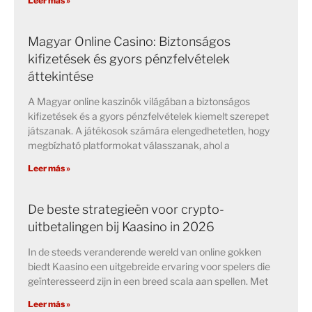
Leer más »
Magyar Online Casino: Biztonságos
kifizetések és gyors pénzfelvételek
áttekintése
A Magyar online kaszinók világában a biztonságos
kifizetések és a gyors pénzfelvételek kiemelt szerepet
játszanak. A játékosok számára elengedhetetlen, hogy
megbízható platformokat válasszanak, ahol a
Leer más »
De beste strategieën voor crypto-
uitbetalingen bij Kaasino in 2026
In de steeds veranderende wereld van online gokken
biedt Kaasino een uitgebreide ervaring voor spelers die
geïnteresseerd zijn in een breed scala aan spellen. Met
Leer más »