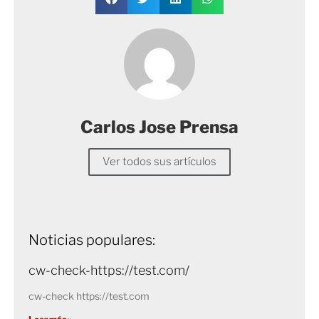
Carlos Jose Prensa
Ver todos sus artículos
Noticias populares:
cw-check-https://test.com/
cw-check https://test.com