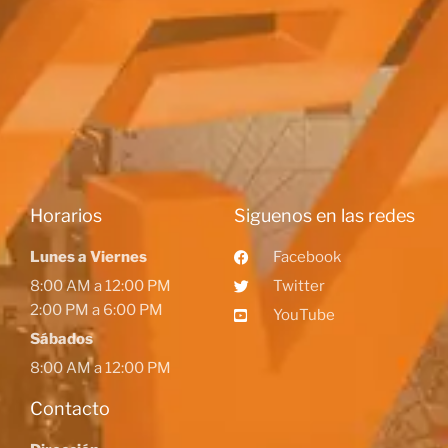
Horarios
Siguenos en las redes
Lunes a Viernes
Facebook
8:00 AM a 12:00 PM
Twitter
2:00 PM a 6:00 PM
YouTube
Sábados
8:00 AM a 12:00 PM
Contacto