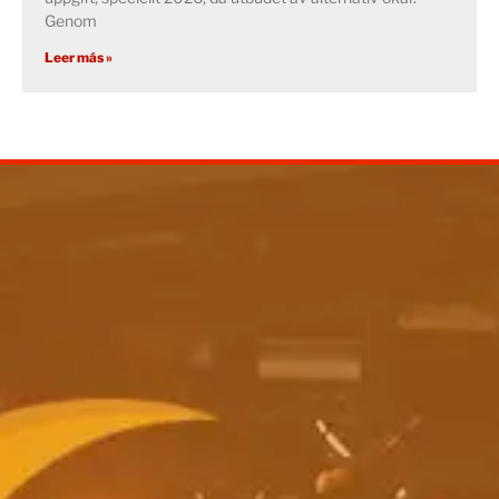
Genom
Leer más »