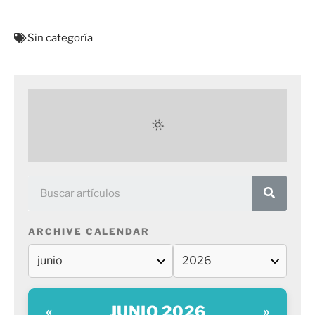
Sin categoría
ARCHIVE CALENDAR
JUNIO 2026
«
»