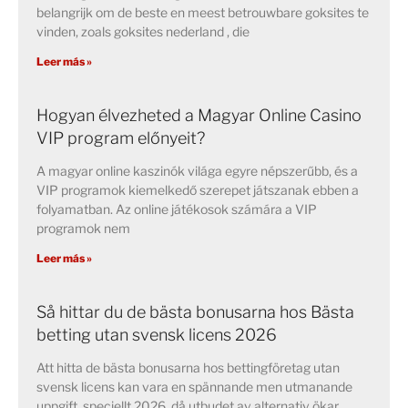
belangrijk om de beste en meest betrouwbare goksites te
vinden, zoals goksites nederland , die
Leer más »
Hogyan élvezheted a Magyar Online Casino
VIP program előnyeit?
A magyar online kaszinók világa egyre népszerűbb, és a
VIP programok kiemelkedő szerepet játszanak ebben a
folyamatban. Az online játékosok számára a VIP
programok nem
Leer más »
Så hittar du de bästa bonusarna hos Bästa
betting utan svensk licens 2026
Att hitta de bästa bonusarna hos bettingföretag utan
svensk licens kan vara en spännande men utmanande
uppgift, speciellt 2026, då utbudet av alternativ ökar.