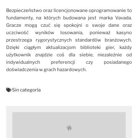
Bezpieczeństwo oraz licencjonowane oprogramowanie to
fundamenty, na których budowana jest marka Vavada.
Gracze mogą czuć się spokojni o swoje dane oraz
uczciwość wyników losowania, ponieważ kasyno
przestrzega rygorystycznych standardów branżowych.
Dzięki ciągłym aktualizacjom biblioteki gier, każdy
użytkownik znajdzie coś dla siebie, niezależnie od
indywidualnych preferencji czy posiadanego
doświadczenia w grach hazardowych.
Sin categoría