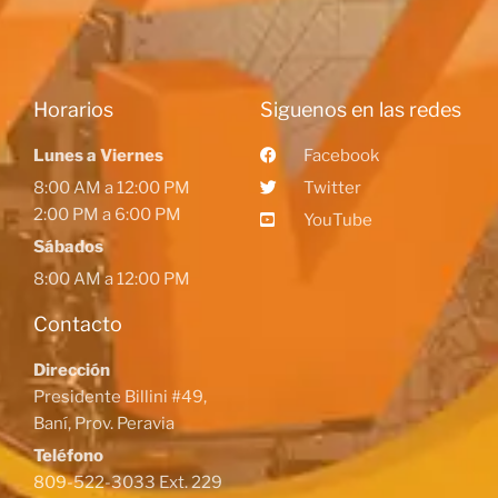
Horarios
Siguenos en las redes
Lunes a Viernes
Facebook
8:00 AM a 12:00 PM
Twitter
2:00 PM a 6:00 PM
YouTube
Sábados
8:00 AM a 12:00 PM
Contacto
Dirección
Presidente Billini #49,
Baní, Prov. Peravia
Teléfono
809-522-3033 Ext. 229