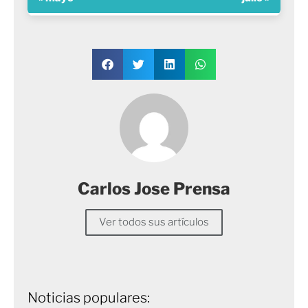
Carlos Jose Prensa
Ver todos sus artículos
Noticias populares: