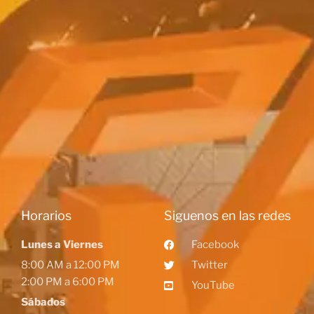
Horarios
Siguenos en las redes
Lunes a Viernes
Facebook
8:00 AM a 12:00 PM
Twitter
2:00 PM a 6:00 PM
YouTube
Sábados