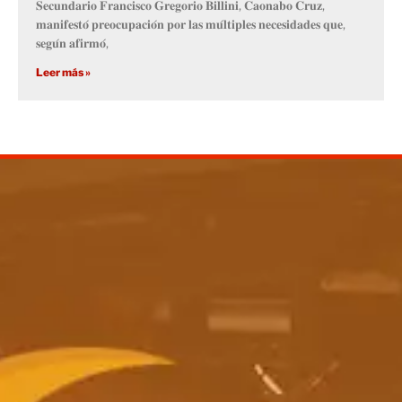
𝐒𝐞𝐜𝐮𝐧𝐝𝐚𝐫𝐢𝐨 𝐅𝐫𝐚𝐧𝐜𝐢𝐬𝐜𝐨 𝐆𝐫𝐞𝐠𝐨𝐫𝐢𝐨 𝐁𝐢𝐥𝐥𝐢𝐧𝐢, 𝐂𝐚𝐨𝐧𝐚𝐛𝐨 𝐂𝐫𝐮𝐳,
𝐦𝐚𝐧𝐢𝐟𝐞𝐬𝐭𝐨́ 𝐩𝐫𝐞𝐨𝐜𝐮𝐩𝐚𝐜𝐢𝐨́𝐧 𝐩𝐨𝐫 𝐥𝐚𝐬 𝐦𝐮́𝐥𝐭𝐢𝐩𝐥𝐞𝐬 𝐧𝐞𝐜𝐞𝐬𝐢𝐝𝐚𝐝𝐞𝐬 𝐪𝐮𝐞,
𝐬𝐞𝐠𝐮́𝐧 𝐚𝐟𝐢𝐫𝐦𝐨́,
Leer más »