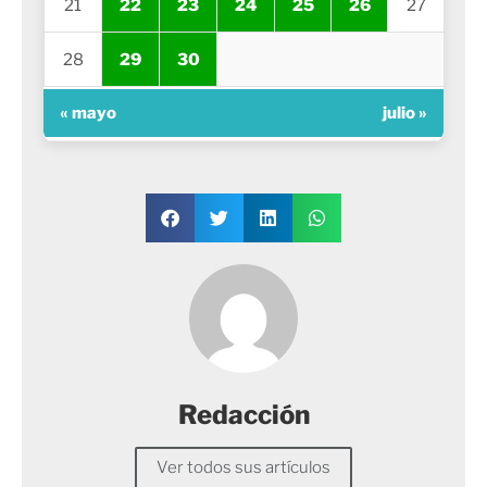
21
22
23
24
25
26
27
28
29
30
« mayo
julio »
Redacción
Ver todos sus artículos