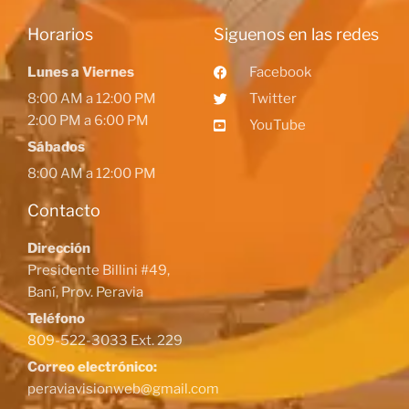
Horarios
Siguenos en las redes
Lunes a Viernes
Facebook
8:00 AM a 12:00 PM
Twitter
2:00 PM a 6:00 PM
YouTube
Sábados
8:00 AM a 12:00 PM
Contacto
Dirección
Presidente Billini #49,
Baní, Prov. Peravia
Teléfono
809-522-3033 Ext. 229
Correo electrónico:
peraviavisionweb@gmail.com