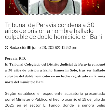
Tribunal de Peravia condena a 30
años de prisión a hombre hallado
culpable de doble homicidio en Baní
Redacción
junio 23, 2026
12:52 pm
𝐏𝐞𝐫𝐚𝐯𝐢𝐚, 𝐑.𝐃.
𝐄𝐥 𝐓𝐫𝐢𝐛𝐮𝐧𝐚𝐥 𝐂𝐨𝐥𝐞𝐠𝐢𝐚𝐝𝐨 𝐝𝐞𝐥 𝐃𝐢𝐬𝐭𝐫𝐢𝐭𝐨 𝐉𝐮𝐝𝐢𝐜𝐢𝐚𝐥 𝐝𝐞 𝐏𝐞𝐫𝐚𝐯𝐢𝐚 𝐜𝐨𝐧𝐝𝐞𝐧𝐨́
𝐚 𝟑𝟎 𝐚𝐧̃𝐨𝐬 𝐝𝐞 𝐩𝐫𝐢𝐬𝐢𝐨́𝐧 𝐚 𝐒𝐚𝐧𝐭𝐨 𝐄𝐬𝐦𝐞𝐫𝐥𝐢𝐧 𝐒𝐨𝐭𝐨, 𝐭𝐫𝐚𝐬 𝐬𝐞𝐫 𝐡𝐚𝐥𝐥𝐚𝐝𝐨
𝐜𝐮𝐥𝐩𝐚𝐛𝐥𝐞 𝐝𝐞𝐥 𝐝𝐨𝐛𝐥𝐞 𝐡𝐨𝐦𝐢𝐜𝐢𝐝𝐢𝐨 𝐞𝐧 𝐮𝐧 𝐡𝐞𝐜𝐡𝐨 𝐫𝐞𝐠𝐢𝐬𝐭𝐫𝐚𝐝𝐨 𝐞𝐧 𝐥𝐚 𝐳𝐨𝐧𝐚
𝐧𝐨𝐫𝐭𝐞 𝐝𝐞𝐥 𝐦𝐮𝐧𝐢𝐜𝐢𝐩𝐢𝐨 𝐁𝐚𝐧𝐢́.
Según establece el expediente acusatorio presentado
por el Ministerio Público, el hecho ocurrió el 19 de julio de
2025 en el sector El Fundo, donde la señora Selis