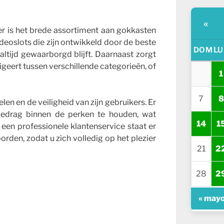
«
er is het brede assortiment aan gokkasten
deoslots die zijn ontwikkeld door de beste
DOM
LU
altijd gewaarborgd blijft. Daarnaast zorgt
igeert tussen verschillende categorieën, of
1
7
8
en en de veiligheid van zijn gebruikers. Er
edrag binnen de perken te houden, wat
14
1
n een professionele klantenservice staat er
rden, zodat u zich volledig op het plezier
21
2
28
2
« may