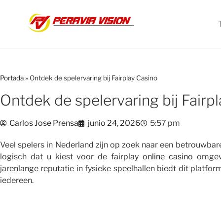
Portada
»
Ontdek de spelervaring bij Fairplay Casino
Ontdek de spelervaring bij Fairp
Carlos Jose Prensa
junio 24, 2026
5:57 pm
Veel spelers in Nederland zijn op zoek naar een betrouwbar
logisch dat u kiest voor de
fairplay online casino
omgevi
jarenlange reputatie in fysieke speelhallen biedt dit platfor
iedereen.