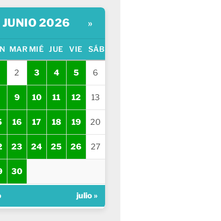
JUNIO 2026
»
N
MAR
MIÉ
JUE
VIE
SÁB
2
3
4
5
6
9
10
11
12
13
5
16
17
18
19
20
2
23
24
25
26
27
9
30
o
julio »