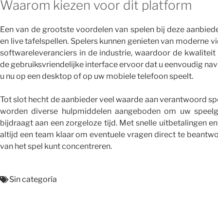
Waarom kiezen voor dit platform
Een van de grootste voordelen van spelen bij deze aanbied
en live tafelspellen. Spelers kunnen genieten van moderne vi
softwareleveranciers in de industrie, waardoor de kwaliteit 
de gebruiksvriendelijke interface ervoor dat u eenvoudig nav
u nu op een desktop of op uw mobiele telefoon speelt.
Tot slot hecht de aanbieder veel waarde aan verantwoord spel
worden diverse hulpmiddelen aangeboden om uw speelg
bijdraagt aan een zorgeloze tijd. Met snelle uitbetalingen e
altijd een team klaar om eventuele vragen direct te beantwoo
van het spel kunt concentreren.
Sin categoría