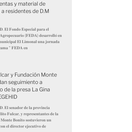
entas y material de
 a residentes de D.M
𝐃. 𝐄𝐥 𝐅𝐨𝐧𝐝𝐨 𝐄𝐬𝐩𝐞𝐜𝐢𝐚𝐥 𝐩𝐚𝐫𝐚 𝐞𝐥
 𝐀𝐠𝐫𝐨𝐩𝐞𝐜𝐮𝐚𝐫𝐢𝐨 (𝐅𝐄𝐃𝐀) 𝐝𝐞𝐬𝐚𝐫𝐫𝐨𝐥𝐥𝐨́ 𝐞𝐧
 𝐦𝐮𝐧𝐢𝐜𝐢𝐩𝐚𝐥 𝐄𝐥 𝐋𝐢𝐦𝐨𝐧𝐚𝐥 𝐮𝐧𝐚 𝐣𝐨𝐫𝐧𝐚𝐝𝐚
𝐫𝐚𝐦𝐚 “ 𝐅𝐄𝐃𝐀 𝐞𝐧
Fulcar y Fundación Monte
dan seguimiento a
o de la presa La Gina
 EGEHID
𝐃. 𝐄𝐥 𝐬𝐞𝐧𝐚𝐝𝐨𝐫 𝐝𝐞 𝐥𝐚 𝐩𝐫𝐨𝐯𝐢𝐧𝐜𝐢𝐚
𝐢𝐭𝐨 𝐅𝐮𝐥𝐜𝐚𝐫, 𝐲 𝐫𝐞𝐩𝐫𝐞𝐬𝐞𝐧𝐭𝐚𝐧𝐭𝐞𝐬 𝐝𝐞 𝐥𝐚
 𝐌𝐨𝐧𝐭𝐞 𝐁𝐨𝐧𝐢𝐭𝐨 𝐬𝐨𝐬𝐭𝐮𝐯𝐢𝐞𝐫𝐨𝐧 𝐮𝐧
𝐨𝐧 𝐞𝐥 𝐝𝐢𝐫𝐞𝐜𝐭𝐨𝐫 𝐞𝐣𝐞𝐜𝐮𝐭𝐢𝐯𝐨 𝐝𝐞