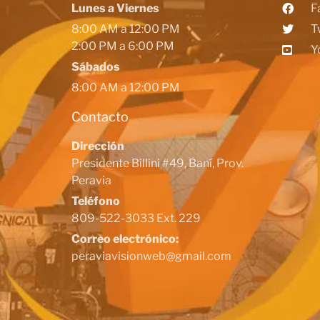
Lunes a Viernes
F
8:00 AM a 12:00 PM
T
2:00 PM a 6:00 PM
Y
Sábados
8:00 AM a 12:00 PM
Contacto
Dirección
Presidente Billini #49, Baní, Prov.
Peravia
Teléfono
809-522-3033 Ext. 229
Correo electrónico:
peraviavisionweb@gmail.com