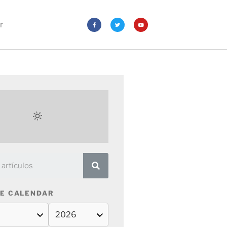
r
E CALENDAR