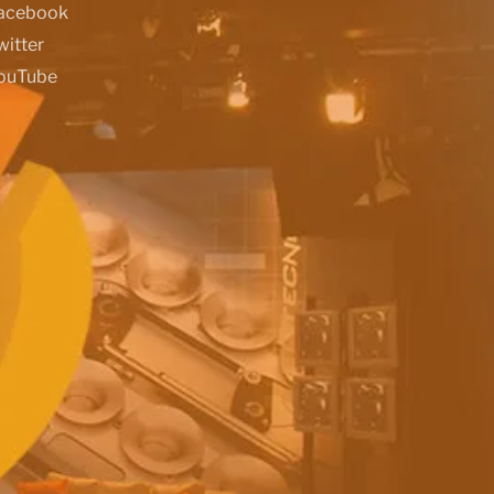
acebook
witter
ouTube