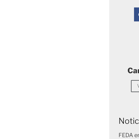
Car
Notic
FEDA en