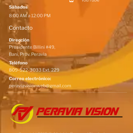
YouTube
Sábados
8:00 AM a 12:00 PM
Contacto
Dirección
Presidente Billini #49,
Baní, Prov. Peravia
Teléfono
809-522-3033 Ext. 229
Correo electrónico:
peraviavisionweb@gmail.com