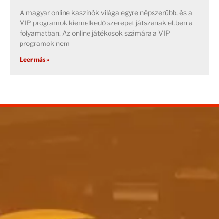
A magyar online kaszinók világa egyre népszerűbb, és a
VIP programok kiemelkedő szerepet játszanak ebben a
folyamatban. Az online játékosok számára a VIP
programok nem
Leer más »