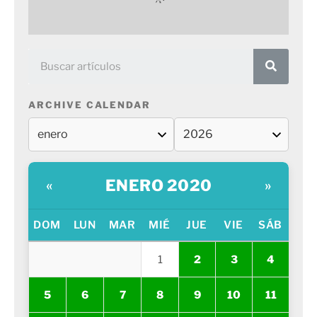
ARCHIVE CALENDAR
ENERO 2020
«
»
DOM
LUN
MAR
MIÉ
JUE
VIE
SÁB
1
2
3
4
5
6
7
8
9
10
11