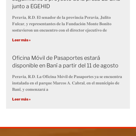
junto a EGEHID
𝐏𝐞𝐫𝐚𝐯𝐢𝐚, 𝐑.𝐃. 𝐄𝐥 𝐬𝐞𝐧𝐚𝐝𝐨𝐫 𝐝𝐞 𝐥𝐚 𝐩𝐫𝐨𝐯𝐢𝐧𝐜𝐢𝐚 𝐏𝐞𝐫𝐚𝐯𝐢𝐚, 𝐉𝐮𝐥𝐢𝐭𝐨
𝐅𝐮𝐥𝐜𝐚𝐫, 𝐲 𝐫𝐞𝐩𝐫𝐞𝐬𝐞𝐧𝐭𝐚𝐧𝐭𝐞𝐬 𝐝𝐞 𝐥𝐚 𝐅𝐮𝐧𝐝𝐚𝐜𝐢𝐨́𝐧 𝐌𝐨𝐧𝐭𝐞 𝐁𝐨𝐧𝐢𝐭𝐨
𝐬𝐨𝐬𝐭𝐮𝐯𝐢𝐞𝐫𝐨𝐧 𝐮𝐧 𝐞𝐧𝐜𝐮𝐞𝐧𝐭𝐫𝐨 𝐜𝐨𝐧 𝐞𝐥 𝐝𝐢𝐫𝐞𝐜𝐭𝐨𝐫 𝐞𝐣𝐞𝐜𝐮𝐭𝐢𝐯𝐨 𝐝𝐞
Leer más »
Oficina Móvil de Pasaportes estará
disponible en Baní a partir del 11 de agosto
𝐏𝐞𝐫𝐚𝐯𝐢𝐚, 𝐑.𝐃. 𝐋𝐚 𝐎𝐟𝐢𝐜𝐢𝐧𝐚 𝐌𝐨́𝐯𝐢𝐥 𝐝𝐞 𝐏𝐚𝐬𝐚𝐩𝐨𝐫𝐭𝐞𝐬 𝐲𝐚 𝐬𝐞 𝐞𝐧𝐜𝐮𝐞𝐧𝐭𝐫𝐚
𝐢𝐧𝐬𝐭𝐚𝐥𝐚𝐝𝐚 𝐞𝐧 𝐞𝐥 𝐩𝐚𝐫𝐪𝐮𝐞 𝐌𝐚𝐫𝐜𝐨𝐬 𝐀. 𝐂𝐚𝐛𝐫𝐚𝐥, 𝐞𝐧 𝐞𝐥 𝐦𝐮𝐧𝐢𝐜𝐢𝐩𝐢𝐨 𝐝𝐞
𝐁𝐚𝐧𝐢́, 𝐲 𝐜𝐨𝐦𝐞𝐧𝐳𝐚𝐫𝐚́ 𝐚
Leer más »