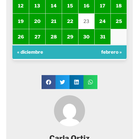
12
13
14
15
16
17
18
19
20
21
22
23
24
25
26
27
28
29
30
31
« diciembre
febrero »
Carla Ortiz