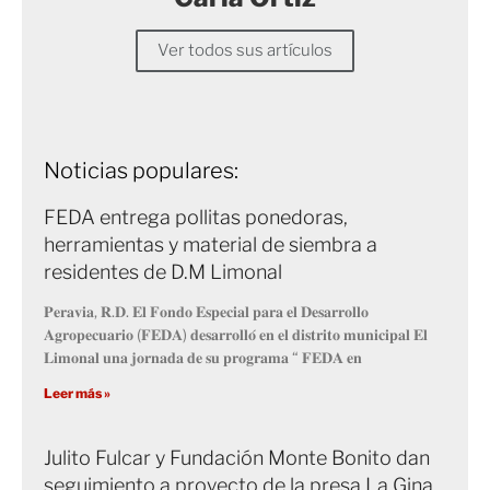
Ver todos sus artículos
Noticias populares:
FEDA entrega pollitas ponedoras,
herramientas y material de siembra a
residentes de D.M Limonal
𝐏𝐞𝐫𝐚𝐯𝐢𝐚, 𝐑.𝐃. 𝐄𝐥 𝐅𝐨𝐧𝐝𝐨 𝐄𝐬𝐩𝐞𝐜𝐢𝐚𝐥 𝐩𝐚𝐫𝐚 𝐞𝐥 𝐃𝐞𝐬𝐚𝐫𝐫𝐨𝐥𝐥𝐨
𝐀𝐠𝐫𝐨𝐩𝐞𝐜𝐮𝐚𝐫𝐢𝐨 (𝐅𝐄𝐃𝐀) 𝐝𝐞𝐬𝐚𝐫𝐫𝐨𝐥𝐥𝐨́ 𝐞𝐧 𝐞𝐥 𝐝𝐢𝐬𝐭𝐫𝐢𝐭𝐨 𝐦𝐮𝐧𝐢𝐜𝐢𝐩𝐚𝐥 𝐄𝐥
𝐋𝐢𝐦𝐨𝐧𝐚𝐥 𝐮𝐧𝐚 𝐣𝐨𝐫𝐧𝐚𝐝𝐚 𝐝𝐞 𝐬𝐮 𝐩𝐫𝐨𝐠𝐫𝐚𝐦𝐚 “ 𝐅𝐄𝐃𝐀 𝐞𝐧
Leer más »
Julito Fulcar y Fundación Monte Bonito dan
seguimiento a proyecto de la presa La Gina