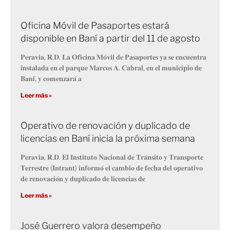
Oficina Móvil de Pasaportes estará
disponible en Baní a partir del 11 de agosto
𝐏𝐞𝐫𝐚𝐯𝐢𝐚, 𝐑.𝐃. 𝐋𝐚 𝐎𝐟𝐢𝐜𝐢𝐧𝐚 𝐌𝐨́𝐯𝐢𝐥 𝐝𝐞 𝐏𝐚𝐬𝐚𝐩𝐨𝐫𝐭𝐞𝐬 𝐲𝐚 𝐬𝐞 𝐞𝐧𝐜𝐮𝐞𝐧𝐭𝐫𝐚
𝐢𝐧𝐬𝐭𝐚𝐥𝐚𝐝𝐚 𝐞𝐧 𝐞𝐥 𝐩𝐚𝐫𝐪𝐮𝐞 𝐌𝐚𝐫𝐜𝐨𝐬 𝐀. 𝐂𝐚𝐛𝐫𝐚𝐥, 𝐞𝐧 𝐞𝐥 𝐦𝐮𝐧𝐢𝐜𝐢𝐩𝐢𝐨 𝐝𝐞
𝐁𝐚𝐧𝐢́, 𝐲 𝐜𝐨𝐦𝐞𝐧𝐳𝐚𝐫𝐚́ 𝐚
Leer más »
Operativo de renovación y duplicado de
licencias en Baní inicia la próxima semana
𝐏𝐞𝐫𝐚𝐯𝐢𝐚, 𝐑.𝐃. 𝐄𝐥 𝐈𝐧𝐬𝐭𝐢𝐭𝐮𝐭𝐨 𝐍𝐚𝐜𝐢𝐨𝐧𝐚𝐥 𝐝𝐞 𝐓𝐫𝐚́𝐧𝐬𝐢𝐭𝐨 𝐲 𝐓𝐫𝐚𝐧𝐬𝐩𝐨𝐫𝐭𝐞
𝐓𝐞𝐫𝐫𝐞𝐬𝐭𝐫𝐞 (𝐈𝐧𝐭𝐫𝐚𝐧𝐭) 𝐢𝐧𝐟𝐨𝐫𝐦𝐨́ 𝐞𝐥 𝐜𝐚𝐦𝐛𝐢𝐨 𝐝𝐞 𝐟𝐞𝐜𝐡𝐚 𝐝𝐞𝐥 𝐨𝐩𝐞𝐫𝐚𝐭𝐢𝐯𝐨
𝐝𝐞 𝐫𝐞𝐧𝐨𝐯𝐚𝐜𝐢𝐨́𝐧 𝐲 𝐝𝐮𝐩𝐥𝐢𝐜𝐚𝐝𝐨 𝐝𝐞 𝐥𝐢𝐜𝐞𝐧𝐜𝐢𝐚𝐬 𝐝𝐞
Leer más »
José Guerrero valora desempeño