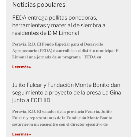
Noticias populares:
FEDA entrega pollitas ponedoras,
herramientas y material de siembra a
residentes de D.M Limonal
𝐏𝐞𝐫𝐚𝐯𝐢𝐚, 𝐑.𝐃. 𝐄𝐥 𝐅𝐨𝐧𝐝𝐨 𝐄𝐬𝐩𝐞𝐜𝐢𝐚𝐥 𝐩𝐚𝐫𝐚 𝐞𝐥 𝐃𝐞𝐬𝐚𝐫𝐫𝐨𝐥𝐥𝐨
𝐀𝐠𝐫𝐨𝐩𝐞𝐜𝐮𝐚𝐫𝐢𝐨 (𝐅𝐄𝐃𝐀) 𝐝𝐞𝐬𝐚𝐫𝐫𝐨𝐥𝐥𝐨́ 𝐞𝐧 𝐞𝐥 𝐝𝐢𝐬𝐭𝐫𝐢𝐭𝐨 𝐦𝐮𝐧𝐢𝐜𝐢𝐩𝐚𝐥 𝐄𝐥
𝐋𝐢𝐦𝐨𝐧𝐚𝐥 𝐮𝐧𝐚 𝐣𝐨𝐫𝐧𝐚𝐝𝐚 𝐝𝐞 𝐬𝐮 𝐩𝐫𝐨𝐠𝐫𝐚𝐦𝐚 “ 𝐅𝐄𝐃𝐀 𝐞𝐧
Leer más »
Julito Fulcar y Fundación Monte Bonito dan
seguimiento a proyecto de la presa La Gina
junto a EGEHID
𝐏𝐞𝐫𝐚𝐯𝐢𝐚, 𝐑.𝐃. 𝐄𝐥 𝐬𝐞𝐧𝐚𝐝𝐨𝐫 𝐝𝐞 𝐥𝐚 𝐩𝐫𝐨𝐯𝐢𝐧𝐜𝐢𝐚 𝐏𝐞𝐫𝐚𝐯𝐢𝐚, 𝐉𝐮𝐥𝐢𝐭𝐨
𝐅𝐮𝐥𝐜𝐚𝐫, 𝐲 𝐫𝐞𝐩𝐫𝐞𝐬𝐞𝐧𝐭𝐚𝐧𝐭𝐞𝐬 𝐝𝐞 𝐥𝐚 𝐅𝐮𝐧𝐝𝐚𝐜𝐢𝐨́𝐧 𝐌𝐨𝐧𝐭𝐞 𝐁𝐨𝐧𝐢𝐭𝐨
𝐬𝐨𝐬𝐭𝐮𝐯𝐢𝐞𝐫𝐨𝐧 𝐮𝐧 𝐞𝐧𝐜𝐮𝐞𝐧𝐭𝐫𝐨 𝐜𝐨𝐧 𝐞𝐥 𝐝𝐢𝐫𝐞𝐜𝐭𝐨𝐫 𝐞𝐣𝐞𝐜𝐮𝐭𝐢𝐯𝐨 𝐝𝐞
Leer más »