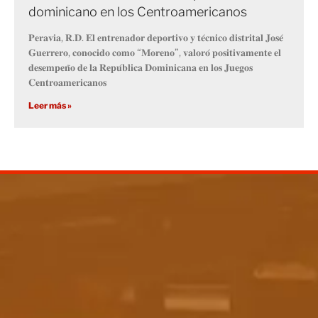
dominicano en los Centroamericanos
𝐏𝐞𝐫𝐚𝐯𝐢𝐚, 𝐑.𝐃. 𝐄𝐥 𝐞𝐧𝐭𝐫𝐞𝐧𝐚𝐝𝐨𝐫 𝐝𝐞𝐩𝐨𝐫𝐭𝐢𝐯𝐨 𝐲 𝐭𝐞́𝐜𝐧𝐢𝐜𝐨 𝐝𝐢𝐬𝐭𝐫𝐢𝐭𝐚𝐥 𝐉𝐨𝐬𝐞́
𝐆𝐮𝐞𝐫𝐫𝐞𝐫𝐨, 𝐜𝐨𝐧𝐨𝐜𝐢𝐝𝐨 𝐜𝐨𝐦𝐨 “𝐌𝐨𝐫𝐞𝐧𝐨”, 𝐯𝐚𝐥𝐨𝐫𝐨́ 𝐩𝐨𝐬𝐢𝐭𝐢𝐯𝐚𝐦𝐞𝐧𝐭𝐞 𝐞𝐥
𝐝𝐞𝐬𝐞𝐦𝐩𝐞𝐧̃𝐨 𝐝𝐞 𝐥𝐚 𝐑𝐞𝐩𝐮́𝐛𝐥𝐢𝐜𝐚 𝐃𝐨𝐦𝐢𝐧𝐢𝐜𝐚𝐧𝐚 𝐞𝐧 𝐥𝐨𝐬 𝐉𝐮𝐞𝐠𝐨𝐬
𝐂𝐞𝐧𝐭𝐫𝐨𝐚𝐦𝐞𝐫𝐢𝐜𝐚𝐧𝐨𝐬
Leer más »