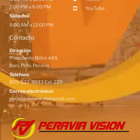
2:00 PM a 6:00 PM
YouTube
Sábados
8:00 AM a 12:00 PM
Contacto
Dirección
Presidente Billini #49,
Baní, Prov. Peravia
Teléfono
809-522-3033 Ext. 229
Correo electrónico:
peraviavisionweb@gmail.com