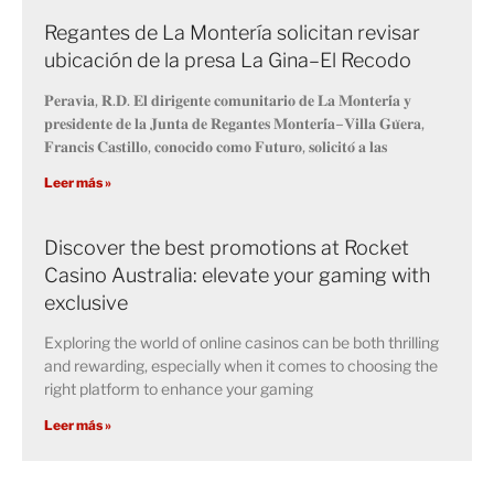
Regantes de La Montería solicitan revisar
ubicación de la presa La Gina–El Recodo
𝐏𝐞𝐫𝐚𝐯𝐢𝐚, 𝐑.𝐃. 𝐄𝐥 𝐝𝐢𝐫𝐢𝐠𝐞𝐧𝐭𝐞 𝐜𝐨𝐦𝐮𝐧𝐢𝐭𝐚𝐫𝐢𝐨 𝐝𝐞 𝐋𝐚 𝐌𝐨𝐧𝐭𝐞𝐫𝐢́𝐚 𝐲
𝐩𝐫𝐞𝐬𝐢𝐝𝐞𝐧𝐭𝐞 𝐝𝐞 𝐥𝐚 𝐉𝐮𝐧𝐭𝐚 𝐝𝐞 𝐑𝐞𝐠𝐚𝐧𝐭𝐞𝐬 𝐌𝐨𝐧𝐭𝐞𝐫𝐢́𝐚–𝐕𝐢𝐥𝐥𝐚 𝐆𝐮̈𝐞𝐫𝐚,
𝐅𝐫𝐚𝐧𝐜𝐢𝐬 𝐂𝐚𝐬𝐭𝐢𝐥𝐥𝐨, 𝐜𝐨𝐧𝐨𝐜𝐢𝐝𝐨 𝐜𝐨𝐦𝐨 𝐅𝐮𝐭𝐮𝐫𝐨, 𝐬𝐨𝐥𝐢𝐜𝐢𝐭𝐨́ 𝐚 𝐥𝐚𝐬
Leer más »
Discover the best promotions at Rocket
Casino Australia: elevate your gaming with
exclusive
Exploring the world of online casinos can be both thrilling
and rewarding, especially when it comes to choosing the
right platform to enhance your gaming
Leer más »