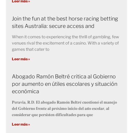
Leer más »
Join the fun at the best horse racing betting
sites Australia: secure access and
When it comes to experiencing the thrill of gambling, few
venues rival the excitement of a casino. With a variety of
games that cater to
Leer más »
Abogado Ramón Beltré critica al Gobierno
por aumento en útiles escolares y situación
económica
𝐏𝐞𝐫𝐚𝐯𝐢𝐚, 𝐑.𝐃. 𝐄𝐥 𝐚𝐛𝐨𝐠𝐚𝐝𝐨 𝐑𝐚𝐦𝐨́𝐧 𝐁𝐞𝐥𝐭𝐫𝐞́ 𝐜𝐮𝐞𝐬𝐭𝐢𝐨𝐧𝐨́ 𝐞𝐥 𝐦𝐚𝐧𝐞𝐣𝐨
𝐝𝐞𝐥 𝐆𝐨𝐛𝐢𝐞𝐫𝐧𝐨 𝐟𝐫𝐞𝐧𝐭𝐞 𝐚𝐥 𝐩𝐫𝐨́𝐱𝐢𝐦𝐨 𝐢𝐧𝐢𝐜𝐢𝐨 𝐝𝐞𝐥 𝐚𝐧̃𝐨 𝐞𝐬𝐜𝐨𝐥𝐚𝐫, 𝐚𝐥
𝐜𝐨𝐧𝐬𝐢𝐝𝐞𝐫𝐚𝐫 𝐪𝐮𝐞 𝐩𝐞𝐫𝐬𝐢𝐬𝐭𝐞𝐧 𝐝𝐢𝐟𝐢𝐜𝐮𝐥𝐭𝐚𝐝𝐞𝐬 𝐩𝐚𝐫𝐚 𝐪𝐮𝐞
Leer más »