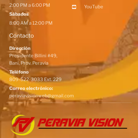
2:00 PM a 6:00 PM
YouTube
Sábados
8:00 AM a 12:00 PM
Contacto
Dirección
Presidente Billini #49,
Baní, Prov. Peravia
Teléfono
809-522-3033 Ext. 229
Correo electrónico:
peraviavisionweb@gmail.com