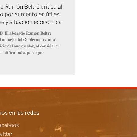
 Ramón Beltré critica al
o por aumento en útiles
es y situación económica
𝐃. 𝐄𝐥 𝐚𝐛𝐨𝐠𝐚𝐝𝐨 𝐑𝐚𝐦𝐨́𝐧 𝐁𝐞𝐥𝐭𝐫𝐞́
𝐞𝐥 𝐦𝐚𝐧𝐞𝐣𝐨 𝐝𝐞𝐥 𝐆𝐨𝐛𝐢𝐞𝐫𝐧𝐨 𝐟𝐫𝐞𝐧𝐭𝐞 𝐚𝐥
𝐜𝐢𝐨 𝐝𝐞𝐥 𝐚𝐧̃𝐨 𝐞𝐬𝐜𝐨𝐥𝐚𝐫, 𝐚𝐥 𝐜𝐨𝐧𝐬𝐢𝐝𝐞𝐫𝐚𝐫
𝐞𝐧 𝐝𝐢𝐟𝐢𝐜𝐮𝐥𝐭𝐚𝐝𝐞𝐬 𝐩𝐚𝐫𝐚 𝐪𝐮𝐞
os en las redes
acebook
witter