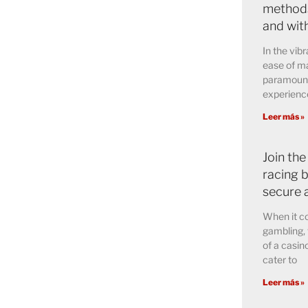
methods
and wit
In the vibr
ease of ma
paramount 
experience
Leer más »
Join the
racing b
secure 
When it co
gambling, 
of a casin
cater to
Leer más »