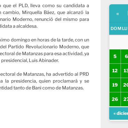
o que el PLD, lleva como su candidata a
n cambio, Mirquella Báez, que alcanzó la
«
onario Moderno, renunció del mismo para
idata a alcaldesa.
DOM
LU
óximo domingo en horas de la tarde, con un
 del Partido Revolucionario Moderno, que
lectoral de Matanzas para esa actividad, ya
5
6
 presidencial, Luis Abinader.
12
1
ectoral de Matanzas, ha advertido al PRD
a la presidencia, quien proclamará y se
19
2
entidad tanto de Bani como de Matanzas.
26
2
« dici