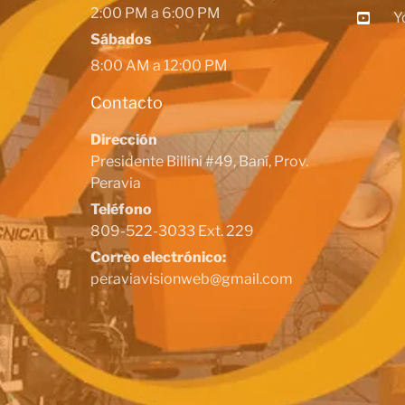
2:00 PM a 6:00 PM
Y
Sábados
8:00 AM a 12:00 PM
Contacto
Dirección
Presidente Billini #49, Baní, Prov.
Peravia
Teléfono
809-522-3033 Ext. 229
Correo electrónico:
peraviavisionweb@gmail.com