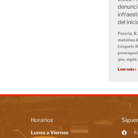
denunci
infraest
del inic
𝐏𝐞𝐫𝐚𝐯𝐢𝐚, 𝐑.
𝐦𝐚𝐭𝐮𝐭𝐢𝐧𝐚 𝐝
𝐆𝐫𝐞𝐠𝐨𝐫𝐢𝐨 𝐁
𝐩𝐫𝐞𝐨𝐜𝐮𝐩𝐚𝐜𝐢
𝐪𝐮𝐞, 𝐬𝐞𝐠𝐮́𝐧 
Leer más »
Horarios
Siguen
Lunes a Viernes
F