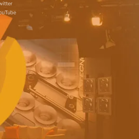
witter
ouTube