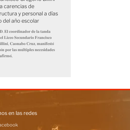
a carencias de
ructura y personal a días
io del año escolar
𝐃. 𝐄𝐥 𝐜𝐨𝐨𝐫𝐝𝐢𝐧𝐚𝐝𝐨𝐫 𝐝𝐞 𝐥𝐚 𝐭𝐚𝐧𝐝𝐚
𝐥 𝐋𝐢𝐜𝐞𝐨 𝐒𝐞𝐜𝐮𝐧𝐝𝐚𝐫𝐢𝐨 𝐅𝐫𝐚𝐧𝐜𝐢𝐬𝐜𝐨
𝐥𝐥𝐢𝐧𝐢, 𝐂𝐚𝐨𝐧𝐚𝐛𝐨 𝐂𝐫𝐮𝐳, 𝐦𝐚𝐧𝐢𝐟𝐞𝐬𝐭𝐨́
́𝐧 𝐩𝐨𝐫 𝐥𝐚𝐬 𝐦𝐮́𝐥𝐭𝐢𝐩𝐥𝐞𝐬 𝐧𝐞𝐜𝐞𝐬𝐢𝐝𝐚𝐝𝐞𝐬
𝐚𝐟𝐢𝐫𝐦𝐨́,
os en las redes
acebook