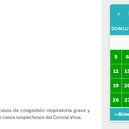
«
DOM
LU
5
6
12
1
19
2
26
2
asos de congestión respiratoria grave y
« dici
o casos sospechosos del Corona Virus.