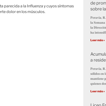
de prom
a parecida a la Influenza y cuyos síntomas
sobre l
erte dolor en los músculos.
𝐏𝐞𝐫𝐚𝐯𝐢𝐚, 𝐑.
𝐥𝐚 𝐒𝐞𝐦𝐚𝐧𝐚 
𝐥𝐚 𝐃𝐢𝐫𝐞𝐜𝐜𝐢
𝐡𝐚 𝐢𝐧𝐭𝐞𝐧𝐬𝐢𝐟
Leer más »
Acumula
a resid
𝐏𝐞𝐫𝐚𝐯𝐢𝐚, 𝐑.
𝐬𝐨́𝐥𝐢𝐝𝐨𝐬 𝐞
𝐦𝐚𝐧𝐭𝐢𝐞𝐧𝐞 𝐩
𝐪𝐮𝐢𝐞𝐧𝐞𝐬 𝐝𝐞
Leer más »
Liceo Fr