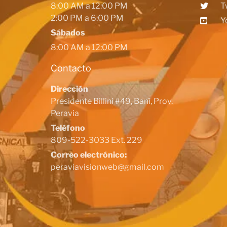
8:00 AM a 12:00 PM
T
2:00 PM a 6:00 PM
Y
Sábados
8:00 AM a 12:00 PM
Contacto
Dirección
Presidente Billini #49, Baní, Prov.
Peravia
Teléfono
809-522-3033 Ext. 229
Correo electrónico:
peraviavisionweb@gmail.com