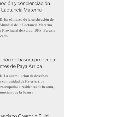
oción y concienciación
a Lactancia Materna
𝐃. 𝐄𝐧 𝐞𝐥 𝐦𝐚𝐫𝐜𝐨 𝐝𝐞 𝐥𝐚 𝐜𝐞𝐥𝐞𝐛𝐫𝐚𝐜𝐢𝐨́𝐧 𝐝𝐞
𝐌𝐮𝐧𝐝𝐢𝐚𝐥 𝐝𝐞 𝐥𝐚 𝐋𝐚𝐜𝐭𝐚𝐧𝐜𝐢𝐚 𝐌𝐚𝐭𝐞𝐫𝐧𝐚,
́𝐧 𝐏𝐫𝐨𝐯𝐢𝐧𝐜𝐢𝐚𝐥 𝐝𝐞 𝐒𝐚𝐥𝐮𝐝 (𝐃𝐏𝐒) 𝐏𝐞𝐫𝐚𝐯𝐢𝐚
𝐢𝐜𝐚𝐝𝐨
ción de basura preocupa
entes de Paya Arriba
𝐃. 𝐋𝐚 𝐚𝐜𝐮𝐦𝐮𝐥𝐚𝐜𝐢𝐨́𝐧 𝐝𝐞 𝐝𝐞𝐬𝐞𝐜𝐡𝐨𝐬
 𝐥𝐚 𝐜𝐨𝐦𝐮𝐧𝐢𝐝𝐚𝐝 𝐝𝐞 𝐏𝐚𝐲𝐚 𝐀𝐫𝐫𝐢𝐛𝐚
𝐞𝐨𝐜𝐮𝐩𝐚𝐝𝐨𝐬 𝐚 𝐫𝐞𝐬𝐢𝐝𝐞𝐧𝐭𝐞𝐬 𝐝𝐞 𝐥𝐚 𝐳𝐨𝐧𝐚,
𝐧𝐮𝐧𝐜𝐢𝐚𝐧 𝐪𝐮𝐞 𝐥𝐚 𝐛𝐚𝐬𝐮𝐫𝐚
ancisco Gregorio Billini